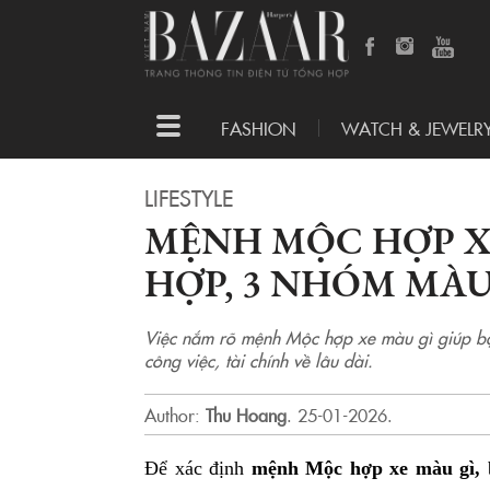
Toggle
FASHION
WATCH & JEWELR
navigation
LIFESTYLE
MỆNH MỘC HỢP XE
HỢP, 3 NHÓM MÀ
Việc nắm rõ mệnh Mộc hợp xe màu gì giúp bạn
công việc, tài chính về lâu dài.
Author:
Thu Hoang
.
25-01-2026.
Để xác định
mệnh Mộc hợp xe màu gì,
b