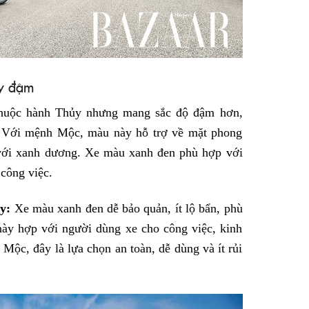
y đậm
huộc hành Thủy nhưng mang sắc độ đậm hơn,
y. Với mệnh Mộc, màu này hỗ trợ về mặt phong
 với xanh dương. Xe màu xanh đen phù hợp với
 công việc.
y:
Xe màu xanh đen dễ bảo quản, ít lộ bẩn, phù
ày hợp với người dùng xe cho công việc, kinh
ộc, đây là lựa chọn an toàn, dễ dùng và ít rủi