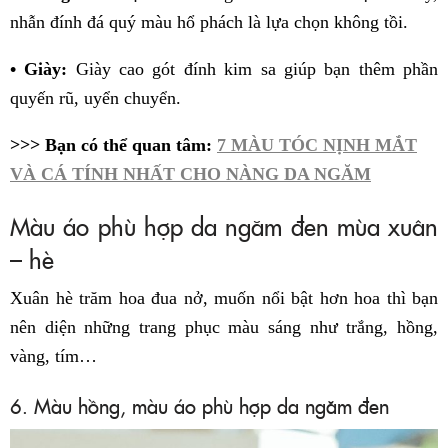
nhẫn đính đá quý màu hổ phách là lựa chọn không tồi.
• Giày:
Giày cao gót đính kim sa giúp bạn thêm phần
quyến rũ, uyển chuyển.
>>> Bạn có thể quan tâm:
7 MÀU TÓC NỊNH MẮT
VÀ CÁ TÍNH NHẤT CHO NÀNG DA NGĂM
Màu áo phù hợp da ngăm đen mùa xuân
– hè
Xuân hè trăm hoa đua nở, muốn nổi bật hơn hoa thì bạn
nên diện những trang phục màu sáng như trắng, hồng,
vàng, tím…
6. Màu hồng, màu áo phù hợp da ngăm đen