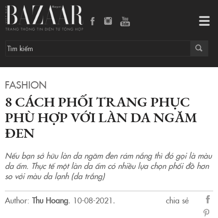
8 cách phối trang phục phù hợp với làn da ngăm đen
Tog
navi
FASHION
8 CÁCH PHỐI TRANG PHỤC
PHÙ HỢP VỚI LÀN DA NGĂM
ĐEN
Nếu bạn sở hữu làn da ngăm đen rám nắng thì đó gọi là màu
da ấm. Thực tế một làn da ấm có nhiều lựa chọn phối đồ hơn
so với màu da lạnh (da trắng)
Author:
Thu Hoang
.
10-08-2021.
chia sẻ
sẻ