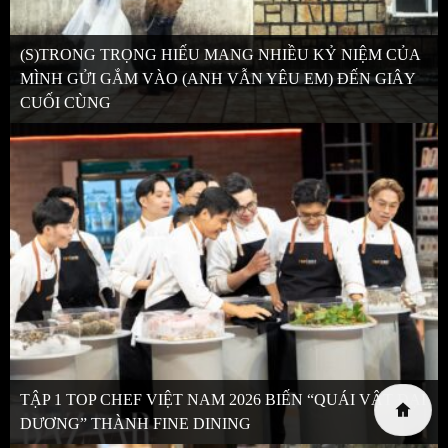
(S)TRONG TRỌNG HIẾU MANG NHIỀU KỶ NIỆM CỦA
MÌNH GỬI GẮM VÀO (ANH VẪN YÊU EM) ĐẾN GIÂY
CUỐI CÙNG
TẬP 1 TOP CHEF VIỆT NAM 2026 BIẾN “QUÁI VẬT ĐẠI
DƯƠNG” THÀNH FINE DINING