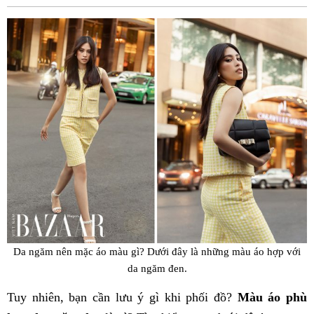
Fac
Da ngăm nên mặc áo màu gì? Dưới đây là những màu áo hợp với
da ngăm đen.
Tuy nhiên, bạn cần lưu ý gì khi phối đồ?
Màu áo phù