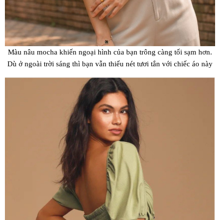
Màu nâu mocha khiến ngoại hình của bạn trông càng tối sạm hơn.
Dù ở ngoài trời sáng thì bạn vẫn thiếu nét tươi tắn với chiếc áo này