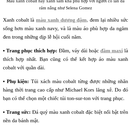
Màu xanh cobalt hay xanh sẫm khá phù hợp với người có làn da
rám nắng như Selena Gomez
Xanh cobalt là
màu xanh dương đậm,
đem lại nhiều sức
sống hơn màu xanh navy, và là màu áo phù hợp da ngăm
đen trong những dịp lễ hội cuối năm.
• Trang phục thích hợp:
Đầm, váy dài hoặc
đầm maxi
là
thích hợp nhất. Bạn cũng có thể kết hợp áo màu xanh
cobalt với quần dài.
• Phụ kiện:
Túi xách màu cobalt từng được những nhãn
hàng thời trang cao cấp như Michael Kors lăng xê. Do đó
bạn có thể chọn một chiếc túi ton-sur-ton với trang phục.
• Trang sức:
Đá quý màu xanh cobalt đặc biệt nổi bật trên
nền da bánh mật.