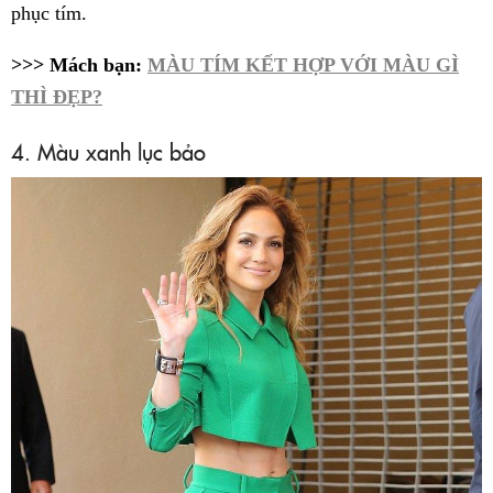
phục tím.
>>> Mách bạn:
MÀU TÍM KẾT HỢP VỚI MÀU GÌ
THÌ ĐẸP?
4. Màu xanh lục bảo