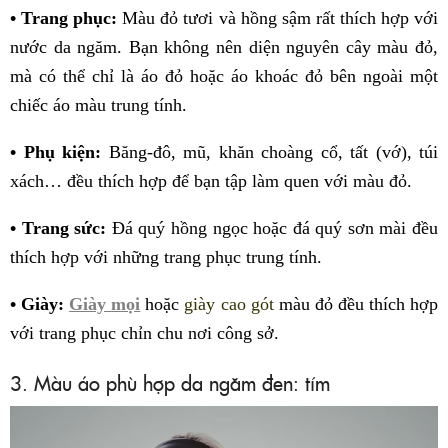
• Trang phục:
Màu đỏ tươi và hồng sậm rất thích hợp với
nước da ngăm. Bạn không nên diện nguyên cây màu đỏ,
mà có thể chỉ là áo đỏ hoặc áo khoác đỏ bên ngoài một
chiếc áo màu trung tính.
• Phụ kiện:
Băng-đô, mũ, khăn choàng cổ, tất (vớ), túi
xách… đều thích hợp để bạn tập làm quen với màu đỏ.
• Trang sức:
Đá quý hồng ngọc hoặc đá quý sơn mài đều
thích hợp với những trang phục trung tính.
• Giày:
Giày mọi
hoặc
giày cao gót
màu đỏ đều thích hợp
với trang phục chỉn chu nơi công sở.
3. Màu áo phù hợp da ngăm đen: tím