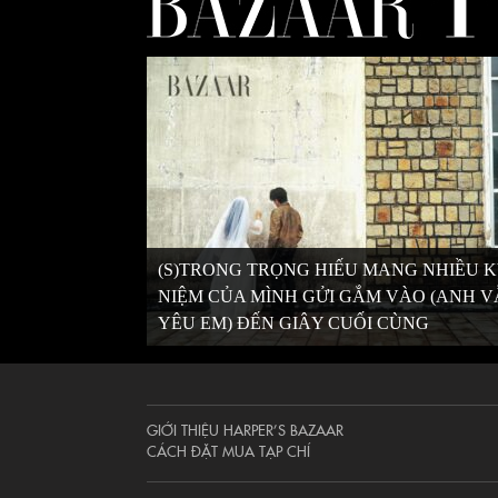
(S)TRONG TRỌNG HIẾU MANG NHIỀU 
NIỆM CỦA MÌNH GỬI GẮM VÀO (ANH 
YÊU EM) ĐẾN GIÂY CUỐI CÙNG
GIỚI THIỆU HARPER’S BAZAAR
CÁCH ĐẶT MUA TẠP CHÍ