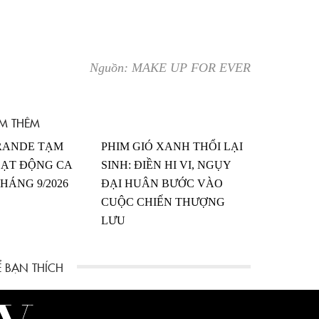
Nguồn: MAKE UP FOR EVER
M THÊM
RANDE TẠM
PHIM GIÓ XANH THỔI LẠI
ẠT ĐỘNG CA
SINH: ĐIỀN HI VI, NGỤY
HÁNG 9/2026
ĐẠI HUÂN BƯỚC VÀO
CUỘC CHIẾN THƯỢNG
LƯU