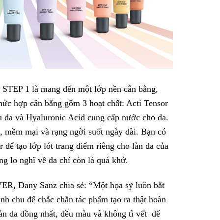
 STEP 1 là mang đến một lớp nền cân bằng,
hức hợp cân bằng gồm 3 hoạt chất: Acti Tensor
u da và Hyaluronic Acid cung cấp nước cho da.
, mềm mại và rạng ngời suốt ngày dài. Bạn có
r để tạo lớp lót trang điểm riêng cho làn da của
g lo nghĩ về da chỉ còn là quá khứ.
, Dany Sanz chia sẻ: “Một họa sỹ luôn bắt
ỉnh chu để chắc chắn tác phẩm tạo ra thật hoàn
àn da đồng nhất, đều màu và không tì vết để