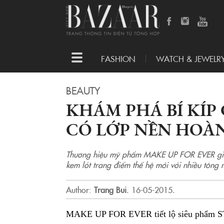
Toggle
FASHION
WATCH & JEWELR
navigation
BEAUTY
KHÁM PHÁ BÍ KÍP
CÓ LỚP NỀN HOÀ
Thương hiệu mỹ phẩm MAKE UP FOR EVER giới
kem lót trang điểm thế hệ mới với nhiều tông
Author:
Trang Bui
.
16-05-2015.
MAKE UP FOR EVER tiết lộ siêu phẩm STEP