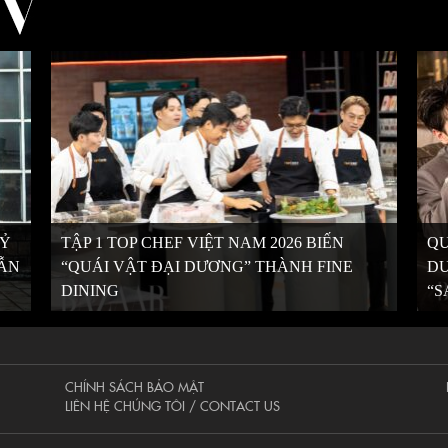
KỶ
TẬP 1 TOP CHEF VIỆT NAM 2026 BIẾN
QU
VẪN
“QUÁI VẬT ĐẠI DƯƠNG” THÀNH FINE
DƯ
DINING
“S
CHÍNH SÁCH BẢO MẬT
LIÊN HỆ CHÚNG TÔI / CONTACT US