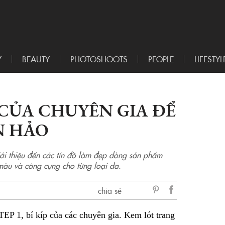
Y
BEAUTY
PHOTOSHOOTS
PEOPLE
LIFESTYL
 CỦA CHUYÊN GIA ĐỂ
N HẢO
 thiệu đến các tín đồ làm đẹp dòng sản phẩm
 màu và công cụng cho từng loại da.
chia sẻ
sẻ
 1, bí kíp của các chuyên gia. Kem lót trang
Facebook