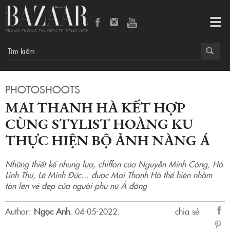
Mai Thanh Hà kết hợp cùng stylist Hoàng Ku thực hiện bộ ảnh Nàng Á
Tog
navi
PHOTOSHOOTS
MAI THANH HÀ KẾT HỢP
CÙNG STYLIST HOÀNG KU
THỰC HIỆN BỘ ẢNH NÀNG Á
Những thiết kế nhung lụa, chiffon của Nguyễn Minh Công, Hà
Linh Thư, Lê Minh Đức... được Mai Thanh Hà thể hiện nhằm
tôn lên vẻ đẹp của người phụ nữ Á đông
Author:
Ngọc Anh
.
04-05-2022.
chia sẻ
sẻ