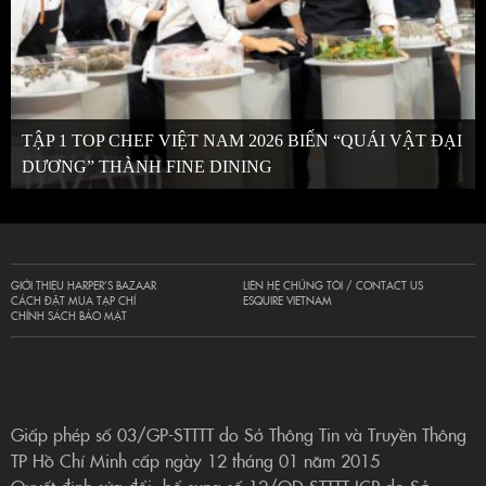
TẬP 1 TOP CHEF VIỆT NAM 2026 BIẾN “QUÁI VẬT ĐẠI
DƯƠNG” THÀNH FINE DINING
GIỚI THIỆU HARPER’S BAZAAR
LIÊN HỆ CHÚNG TÔI / CONTACT US
CÁCH ĐẶT MUA TẠP CHÍ
ESQUIRE VIETNAM
CHÍNH SÁCH BẢO MẬT
Giấp phép số 03/GP-STTTT do Sở Thông Tin và Truyền Thông
TP Hồ Chí Minh cấp ngày 12 tháng 01 năm 2015
Quyết định sửa đổi, bổ sung số 12/QĐ-STTTT-ICP do Sở