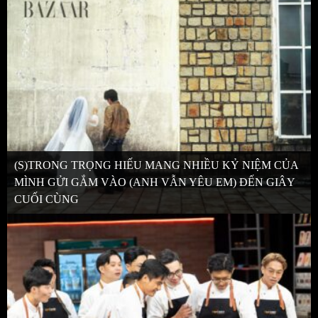
(S)TRONG TRỌNG HIẾU MANG NHIỀU KỶ NIỆM CỦA
MÌNH GỬI GẮM VÀO (ANH VẪN YÊU EM) ĐẾN GIÂY
CUỐI CÙNG