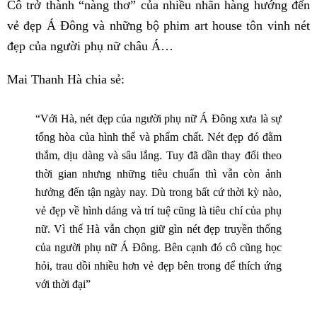
Cô trở thành “nàng thơ” của nhiều nhãn hàng hướng đến
vẻ đẹp Á Đông và những bộ phim art house tôn vinh nét
đẹp của người phụ nữ châu Á…
Mai Thanh Hà chia sẻ:
“Với Hà, nét đẹp của người phụ nữ Á Đông xưa là sự
tổng hòa của hình thể và phẩm chất. Nét đẹp đó đằm
thắm, dịu dàng và sâu lắng. Tuy đã dần thay đổi theo
thời gian nhưng những tiêu chuẩn thì vẫn còn ảnh
hưởng đến tận ngày nay. Dù trong bất cứ thời kỳ nào,
vẻ đẹp về hình dáng và trí tuệ cũng là tiêu chí của phụ
nữ. Vì thế Hà vẫn chọn giữ gìn nét đẹp truyền thống
của người phụ nữ Á Đông. Bên cạnh đó cô cũng học
hỏi, trau dồi nhiều hơn vẻ đẹp bên trong để thích ứng
với thời đại”