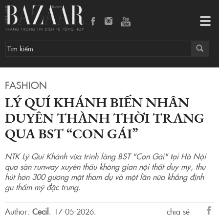
Lý Quí Khánh biến nhân duyên thành thời trang qua BST “Con Gái”
Tog
navi
FASHION
LÝ QUÍ KHÁNH BIẾN NHÂN
DUYÊN THÀNH THỜI TRANG
QUA BST “CON GÁI”
NTK Lý Quí Khánh vừa trình làng BST "Con Gái" tại Hà Nội
qua sàn runway xuyên thấu không gian nội thất duy mỹ, thu
hút hơn 300 gương mặt tham dự và một lần nữa khẳng định
gu thẩm mỹ đặc trưng.
Author:
Cecil
.
17-05-2026.
chia sẻ