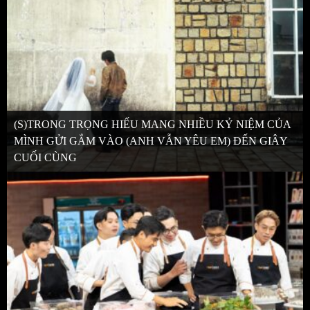
(S)TRONG TRỌNG HIẾU MANG NHIỀU KỶ NIỆM CỦA
MÌNH GỬI GẮM VÀO (ANH VẪN YÊU EM) ĐẾN GIÂY
CUỐI CÙNG