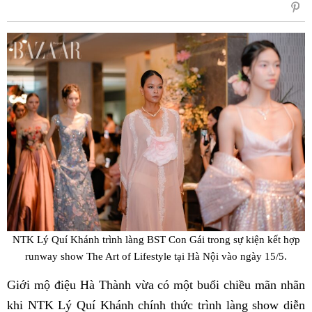
sẻ
Fac
NTK Lý Quí Khánh trình làng BST Con Gái trong sự kiện kết hợp
runway show The Art of Lifestyle tại Hà Nội vào ngày 15/5.
Giới mộ điệu Hà Thành vừa có một buổi chiều mãn nhãn
khi NTK Lý Quí Khánh chính thức trình làng show diễn