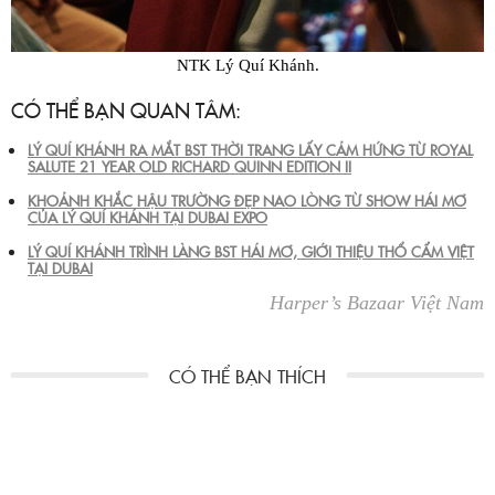
NTK Lý Quí Khánh.
CÓ THỂ BẠN QUAN TÂM:
LÝ QUÍ KHÁNH RA MẮT BST THỜI TRANG LẤY CẢM HỨNG TỪ ROYAL
SALUTE 21 YEAR OLD RICHARD QUINN EDITION II
KHOẢNH KHẮC HẬU TRƯỜNG ĐẸP NAO LÒNG TỪ SHOW HÁI MƠ
CỦA LÝ QUÍ KHÁNH TẠI DUBAI EXPO
LÝ QUÍ KHÁNH TRÌNH LÀNG BST HÁI MƠ, GIỚI THIỆU THỔ CẨM VIỆT
TẠI DUBAI
Harper’s Bazaar Việt Nam