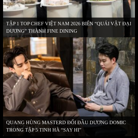
TẬP 1 TOP CHEF VIỆT NAM 2026 BIẾN “QUÁI VẬT ĐẠI
DƯƠNG” THÀNH FINE DINING
QUANG HÙNG MASTERD ĐỐI ĐẦU DƯƠNG DOMIC
TRONG TẬP 5 TINH HÀ “SAY HI”