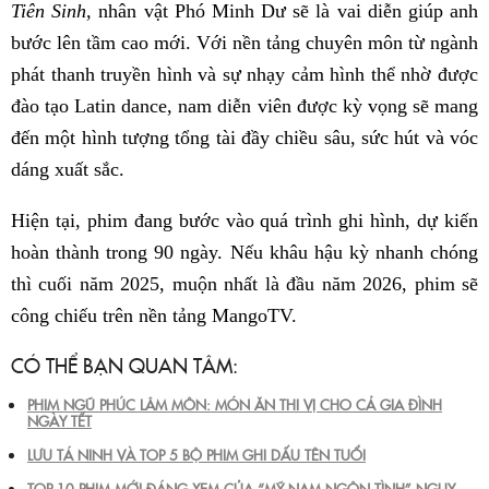
Tiên Sinh,
nhân vật Phó Minh Dư sẽ là vai diễn giúp anh
bước lên tầm cao mới. Với nền tảng chuyên môn từ ngành
phát thanh truyền hình và sự nhạy cảm hình thể nhờ được
đào tạo Latin dance, nam diễn viên được kỳ vọng sẽ mang
đến một hình tượng tổng tài đầy chiều sâu, sức hút và vóc
dáng xuất sắc.
Hiện tại, phim đang bước vào quá trình ghi hình, dự kiến
hoàn thành trong 90 ngày. Nếu khâu hậu kỳ nhanh chóng
thì cuối năm 2025, muộn nhất là đầu năm 2026, phim sẽ
công chiếu trên nền tảng MangoTV.
CÓ THỂ BẠN QUAN TÂM:
PHIM NGŨ PHÚC LÂM MÔN: MÓN ĂN THI VỊ CHO CẢ GIA ĐÌNH
NGÀY TẾT
LƯU TÁ NINH VÀ TOP 5 BỘ PHIM GHI DẤU TÊN TUỔI
TOP 10 PHIM MỚI ĐÁNG XEM CỦA “MỸ NAM NGÔN TÌNH” NGỤY