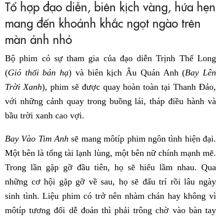
Tổ hợp đạo diễn, biên kịch vàng, hứa hẹn
mang đến khoảnh khắc ngọt ngào trên
màn ảnh nhỏ
Bộ phim có sự tham gia của đạo diễn Trịnh Thế Long
(
Gió thổi bán hạ
) và biên kịch Âu Quán Anh (
Bay Lên
Trời Xanh
), phim sẽ được quay hoàn toàn tại Thanh Đảo,
với những cảnh quay trong buồng lái, tháp điều hành và
bầu trời xanh cao vợi.
Bay Vào Tim Anh
sẽ mang môtíp phim ngôn tình hiện đại.
Một bên là tổng tài lạnh lùng, một bên nữ chính mạnh mẽ.
Trong lần gặp gỡ đầu tiên, họ sẽ hiểu lầm nhau. Qua
những cơ hội gặp gỡ về sau, họ sẽ đấu trí rồi lâu ngày
sinh tình. Liệu phim có trở nên nhàm chán hay không vì
môtíp tương đối dễ đoán thì phải trông chờ vào bàn tay