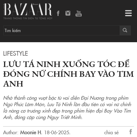
Lưu Tá Ninh xuống tóc để đóng nữ chính Bay Vào Tim Anh
Tog
navi
LIFESTYLE
LƯU TÁ NINH XUỐNG TÓC ĐỂ
ĐÓNG NỮ CHÍNH BAY VÀO TIM
ANH
Nhờ thành công vượt bậc từ vai diễn Đại Nương trong phim
Ngũ Phúc Lâm Môn, Lưu Tá Ninh lần đầu tiên có vai nữ chính
là nàng cơ trưởng xinh đẹp trong phim hiện đại Bay Vào Tim
Anh, đóng cặp cùng Ngụy Triết Minh.
Author:
Moonie H
.
18-06-2025.
chia sẻ