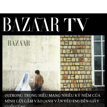
(S)TRONG TRỌNG HIẾU MANG NHIỀU KỶ NIỆM CỦA
MÌNH GỬI GẮM VÀO (ANH VẪN YÊU EM) ĐẾN GIÂY
CUỐI CÙNG