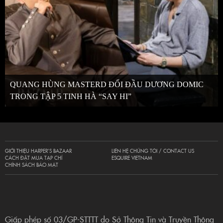
QUANG HÙNG MASTERD ĐỐI ĐẦU DƯƠNG DOMIC
TRONG TẬP 5 TINH HÀ “SAY HI”
GIỚI THIỆU HARPER’S BAZAAR
LIÊN HỆ CHÚNG TÔI / CONTACT US
CÁCH ĐẶT MUA TẠP CHÍ
ESQUIRE VIETNAM
CHÍNH SÁCH BẢO MẬT
Giấp phép số 03/GP-STTTT do Sở Thông Tin và Truyền Thông