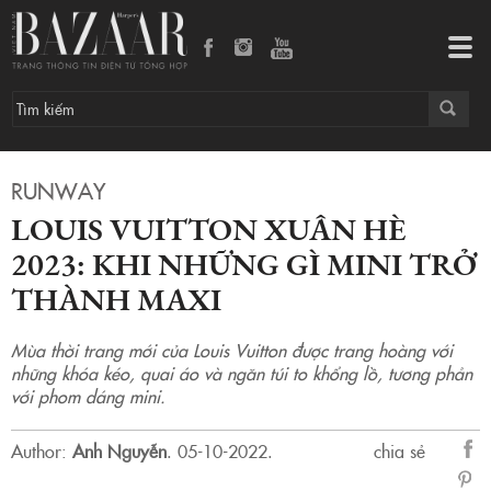
Louis Vuitton Xuân Hè 2023: Khi những gì mini trở thành maxi
Tog
navi
RUNWAY
LOUIS VUITTON XUÂN HÈ
2023: KHI NHỮNG GÌ MINI TRỞ
THÀNH MAXI
Mùa thời trang mới của Louis Vuitton được trang hoàng với
những khóa kéo, quai áo và ngăn túi to khổng lồ, tương phản
với phom dáng mini.
Author:
Anh Nguyễn
.
05-10-2022.
chia sẻ
sẻ