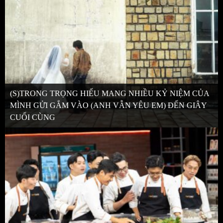
(S)TRONG TRỌNG HIẾU MANG NHIỀU KỶ NIỆM CỦA
MÌNH GỬI GẮM VÀO (ANH VẪN YÊU EM) ĐẾN GIÂY
CUỐI CÙNG