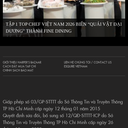
TẬP 1 TOP CHEF VIỆT NAM 2026 BIẾN “QUÁI VẬT ĐẠI
DƯƠNG” THÀNH FINE DINING
GIỚI THIỆU HARPER’S BAZAAR
LIÊN HỆ CHÚNG TÔI / CONTACT US
CÁCH ĐẶT MUA TẠP CHÍ
ESQUIRE VIETNAM
CHÍNH SÁCH BẢO MẬT
Giấp phép số 03/GP-STTTT do Sở Thông Tin và Truyền Thông
TP Hồ Chí Minh cấp ngày 12 tháng 01 năm 2015
Quyết định sửa đổi, bổ sung số 12/QĐ-STTTT-ICP do Sở
Thông Tin và Truyền Thông TP Hồ Chí Minh cấp ngày 26