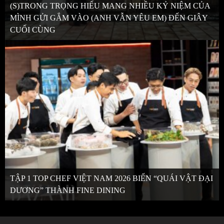
(S)TRONG TRỌNG HIẾU MANG NHIỀU KỶ NIỆM CỦA
MÌNH GỬI GẮM VÀO (ANH VẪN YÊU EM) ĐẾN GIÂY
CUỐI CÙNG
TẬP 1 TOP CHEF VIỆT NAM 2026 BIẾN “QUÁI VẬT ĐẠI
DƯƠNG” THÀNH FINE DINING