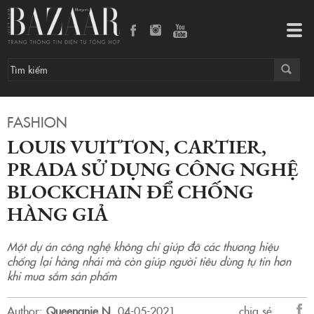
Louis Vuitton, Cartier, Prada sử dụng công nghệ Blockchain để chống hàng giả
Tog
navi
FASHION
LOUIS VUITTON, CARTIER,
PRADA SỬ DỤNG CÔNG NGHỆ
BLOCKCHAIN ĐỂ CHỐNG
HÀNG GIẢ
Một dự án công nghệ không chỉ giúp đỡ các thương hiệu
chống lại hàng nhái mà còn giúp người tiêu dùng tự tin hơn
khi mua sắm sản phẩm
Author:
Queenanie N
.
04-05-2021.
chia sẻ