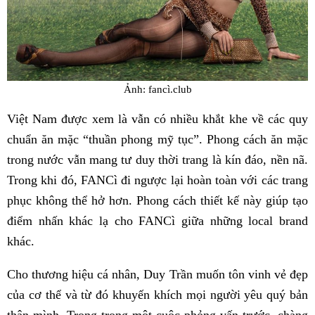
Ảnh: fancì.club
Việt Nam được xem là vẫn có nhiều khắt khe về các quy
chuẩn ăn mặc “thuần phong mỹ tục”. Phong cách ăn mặc
trong nước vẫn mang tư duy thời trang là kín đáo, nền nã.
Trong khi đó, FANCì đi ngược lại hoàn toàn với các trang
phục không thể hở hơn. Phong cách thiết kế này giúp tạo
điểm nhấn khác lạ cho FANCì giữa những local brand
khác.
Cho thương hiệu cá nhân, Duy Trần muốn tôn vinh vẻ đẹp
của cơ thể và từ đó khuyến khích mọi người yêu quý bản
thân mình. Trong trong một cuộc phỏng vấn trước, chàng