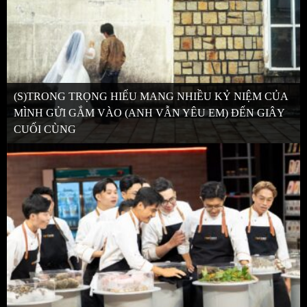
(S)TRONG TRỌNG HIẾU MANG NHIỀU KỶ NIỆM CỦA
MÌNH GỬI GẮM VÀO (ANH VẪN YÊU EM) ĐẾN GIÂY
CUỐI CÙNG