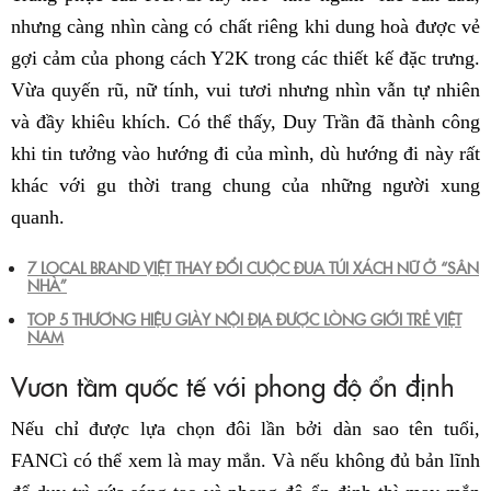
nhưng càng nhìn càng có chất riêng khi dung hoà được vẻ
gợi cảm của phong cách Y2K trong các thiết kế đặc trưng.
Vừa quyến rũ, nữ tính, vui tươi nhưng nhìn vẫn tự nhiên
và đầy khiêu khích. Có thể thấy, Duy Trần đã thành công
khi tin tưởng vào hướng đi của mình, dù hướng đi này rất
khác với gu thời trang chung của những người xung
quanh.
7 LOCAL BRAND VIỆT THAY ĐỔI CUỘC ĐUA TÚI XÁCH NỮ Ở “SÂN
NHÀ”
TOP 5 THƯƠNG HIỆU GIÀY NỘI ĐỊA ĐƯỢC LÒNG GIỚI TRẺ VIỆT
NAM
Vươn tầm quốc tế với phong độ ổn định
Nếu chỉ được lựa chọn đôi lần bởi dàn sao tên tuổi,
FANCì có thể xem là may mắn. Và nếu không đủ bản lĩnh