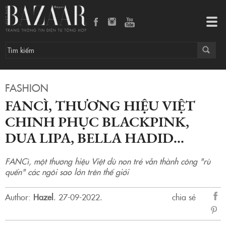
FANCì, thương hiệu Việt chinh phục BLACKPINK, Dua Lipa, Bella Hadid…
Tog
navi
FASHION
FANCÌ, THƯƠNG HIỆU VIỆT
CHINH PHỤC BLACKPINK,
DUA LIPA, BELLA HADID…
FANCì, một thương hiệu Việt dù non trẻ vẫn thành công "rù
quến" các ngôi sao lớn trên thế giới
Author:
Hazel
.
27-09-2022.
chia sẻ
sẻ
Fac