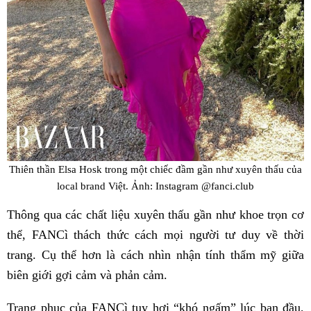
Thiên thần Elsa Hosk trong một chiếc đầm gần như xuyên thấu của
local brand Việt. Ảnh: Instagram @fanci.club
Thông qua các chất liệu xuyên thấu gần như khoe trọn cơ
thể, FANCì thách thức cách mọi người tư duy về thời
trang. Cụ thể hơn là cách nhìn nhận tính thẩm mỹ giữa
biên giới gợi cảm và phản cảm.
Trang phục của FANCì tuy hơi “khó ngấm” lúc ban đầu,