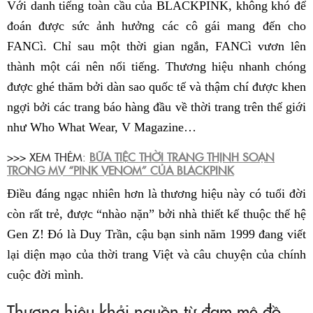
Với danh tiếng toàn cầu của BLACKPINK, không khó để
đoán được sức ảnh hưởng các cô gái mang đến cho
FANCì. Chỉ sau một thời gian ngắn, FANCì vươn lên
thành một cái nên nổi tiếng. Thương hiệu nhanh chóng
được ghé thăm bởi dàn sao quốc tế và thậm chí được khen
ngợi bởi các trang báo hàng đầu về thời trang trên thế giới
như Who What Wear, V Magazine…
>>> XEM THÊM:
BỮA TIỆC THỜI TRANG THỊNH SOẠN
TRONG MV “PINK VENOM” CỦA BLACKPINK
Điều đáng ngạc nhiên hơn là thương hiệu này có tuổi đời
còn rất trẻ, được “nhào nặn” bởi nhà thiết kế thuộc thế hệ
Gen Z! Đó là Duy Trần, cậu bạn sinh năm 1999 đang viết
lại diện mạo của thời trang Việt và câu chuyện của chính
cuộc đời mình.
Thương hiệu khởi nguồn từ đam mê đồ