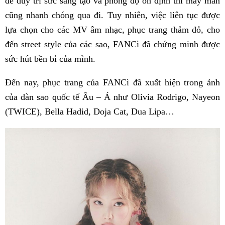
để duy trì sức sáng tạo và phong độ ổn định thì may mắn
cũng nhanh chóng qua đi. Tuy nhiên, việc liên tục được
lựa chọn cho các MV âm nhạc, phục trang thảm đỏ, cho
đến street style của các sao, FANCì đã chứng minh được
sức hút bền bỉ của mình.
Đến nay, phục trang của FANCì đã xuất hiện trong ảnh
của dàn sao quốc tế Âu – Á như Olivia Rodrigo, Nayeon
(TWICE), Bella Hadid, Doja Cat, Dua Lipa…