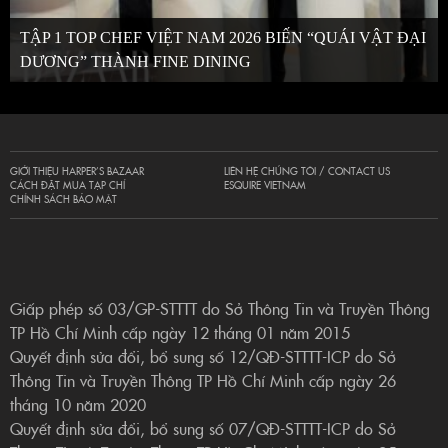
TẬP 1 TOP CHEF VIỆT NAM 2026 BIẾN “QUÁI VẬT ĐẠI
DƯƠNG” THÀNH FINE DINING
GIỚI THIỆU HARPER’S BAZAAR
LIÊN HỆ CHÚNG TÔI / CONTACT US
CÁCH ĐẶT MUA TẠP CHÍ
ESQUIRE VIETNAM
CHÍNH SÁCH BẢO MẬT
Giấp phép số 03/GP-STTTT do Sở Thông Tin và Truyền Thông
TP Hồ Chí Minh cấp ngày 12 tháng 01 năm 2015
Quyết định sửa đổi, bổ sung số 12/QĐ-STTTT-ICP do Sở
Thông Tin và Truyền Thông TP Hồ Chí Minh cấp ngày 26
tháng 10 năm 2020
Quyết định sửa đổi, bổ sung số 07/QĐ-STTTT-ICP do Sở