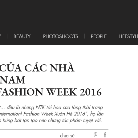
Y
BEAUTY
PHOTOSHOOTS
PEOPLE
LIFESTYL
 CỦA CÁC NHÀ
ETNAM
ASHION WEEK 2016
. đều là những NTK tài hoa của làng thời trang
Internationl Fashion Week Xuân Hè 2016”, họ lần
 hứng bất tận tạo nên những tác phẩm tuyệt vời.
chia sẻ