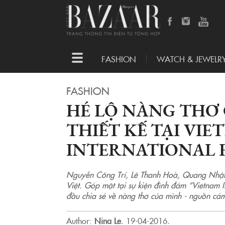
Toggle
FASHION
WATCH & JEWELR
navigation
FASHION
HÉ LỘ NÀNG THƠ
THIẾT KẾ TẠI VI
INTERNATIONAL F
Nguyễn Công Trí, Lê Thanh Hoà, Quang Nhật..
Việt. Góp mặt tại sự kiện đình đám “Vietnam 
đầu chia sẻ về nàng thơ của mình - nguồn cảm
Author:
Nina Le
.
19-04-2016.