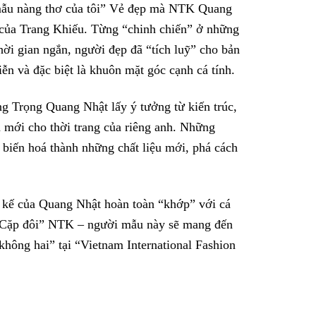
 mẫu nàng thơ của tôi” Vẻ đẹp mà NTK Quang
 của Trang Khiếu. Từng “chinh chiến” ở những
thời gian ngắn, người đẹp đã “tích luỹ” cho bản
ễn và đặc biệt là khuôn mặt góc cạnh cá tính.
g Trọng Quang Nhật lấy ý tưởng từ kiến trúc,
n mới cho thời trang của riêng anh. Những
 biến hoá thành những chất liệu mới, phá cách
ết kế của Quang Nhật hoàn toàn “khớp” với cá
. “Cặp đôi” NTK – người mẫu này sẽ mang đến
không hai” tại “Vietnam International Fashion