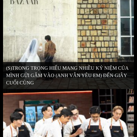
(S)TRONG TRỌNG HIẾU MANG NHIỀU KỶ NIỆM CỦA
MÌNH GỬI GẮM VÀO (ANH VẪN YÊU EM) ĐẾN GIÂY
CUỐI CÙNG