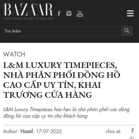
L&M Luxury Timepieces, nhà phân phối đồng hồ cao cấp uy tín, khai trương cửa hàng
Tog
navi
WATCH
L&M LUXURY TIMEPIECES,
NHÀ PHÂN PHỐI ĐỒNG HỒ
CAO CẤP UY TÍN, KHAI
TRƯƠNG CỬA HÀNG
L&M Luxury Timepieces hứa hẹn là nhà phân phối các dòng
đồng hồ cao cấp uy tín cho khách hàng
Author:
Hazel
.
17-07-2022.
chia sẻ