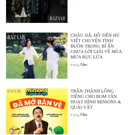
CHÂU DÃ, HỒ TIÊN HÚ
VIẾT CHUYỆN TÌNH
BUỒN TRONG BÍ ẨN
CHƯA LỜI GIẢI VỀ MÙA
MƯA RỰC LỬA
trong
Film
.
TRẤN THÀNH LỒNG
TIẾNG CHO BOM TẤN
HOẠT HÌNH MINIONS &
QUÁI VẬT
trong
Film
.