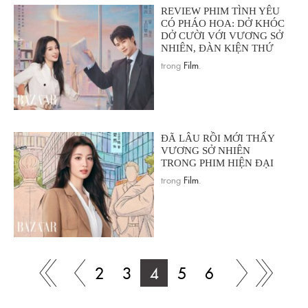
REVIEW PHIM TÌNH YÊU
CÓ PHÁO HOA: DỞ KHÓC
DỞ CƯỜI VỚI VƯƠNG SỞ
NHIÊN, ĐÀN KIỆN THỨ
trong
Film
.
ĐÃ LÂU RỒI MỚI THẤY
VƯƠNG SỞ NHIÊN
TRONG PHIM HIỆN ĐẠI
trong
Film
.
2
3
4
5
6