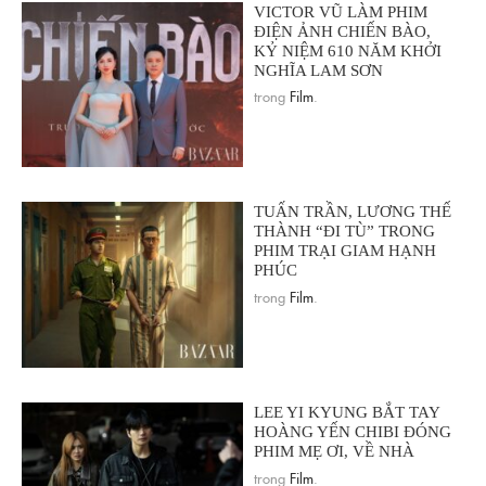
VICTOR VŨ LÀM PHIM
ĐIỆN ẢNH CHIẾN BÀO,
KỶ NIỆM 610 NĂM KHỞI
NGHĨA LAM SƠN
trong
Film
.
TUẤN TRẦN, LƯƠNG THẾ
THÀNH “ĐI TÙ” TRONG
PHIM TRẠI GIAM HẠNH
PHÚC
trong
Film
.
LEE YI KYUNG BẮT TAY
HOÀNG YẾN CHIBI ĐÓNG
PHIM MẸ ƠI, VỀ NHÀ
trong
Film
.