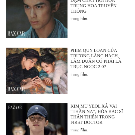
ĐẬM CHẤT HỘI HỌA
TRUNG HOA TRUYỀN
THỐNG
trong
Film
.
PHIM QUY LOAN CỦA
TRƯƠNG LĂNG HÁCH,
LÂM DUẪN CÓ PHẢI LÀ
TRỤC NGỌC 2.0?
trong
Film
.
KIM MU YEOL XẢ VAI
“THẦN NA”, HÓA BÁC SĨ
THÂN THIỆN TRONG
FIRST DOCTOR
trong
Film
.