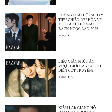
KHÔNG PHẢI HỒ CA HAY
TIÊU CHIẾN, VU HÒA VỸ
MỚI LÀ THỊ ĐẾ GIẢI
BẠCH NGỌC LAN 2026
trong
Film
.
LIỆU GIÂY PHÚT ẤY
VƯỢT GIỚI HẠN CÓ CẢI
BIÊN CỐT TRUYỆN?
trong
Film
.
KIẾM LAI: GIANG HỒ