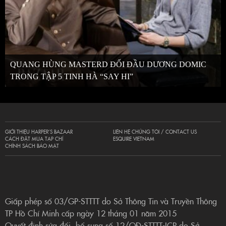
QUANG HÙNG MASTERD ĐỐI ĐẦU DƯƠNG DOMIC
TRONG TẬP 5 TINH HÀ “SAY HI”
GIỚI THIỆU HARPER’S BAZAAR
LIÊN HỆ CHÚNG TÔI / CONTACT US
CÁCH ĐẶT MUA TẠP CHÍ
ESQUIRE VIETNAM
CHÍNH SÁCH BẢO MẬT
Giấp phép số 03/GP-STTTT do Sở Thông Tin và Truyền Thông
TP Hồ Chí Minh cấp ngày 12 tháng 01 năm 2015
Quyết định sửa đổi, bổ sung số 12/QĐ-STTTT-ICP do Sở