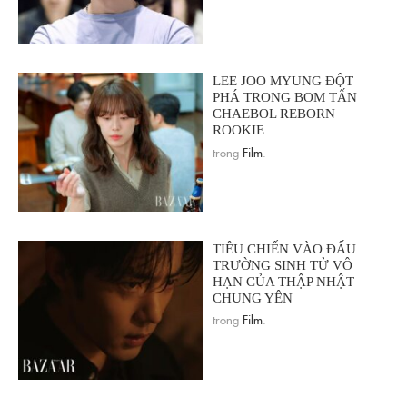
LEE JOO MYUNG ĐỘT
PHÁ TRONG BOM TẤN
CHAEBOL REBORN
ROOKIE
trong
Film
.
TIÊU CHIẾN VÀO ĐẤU
TRƯỜNG SINH TỬ VÔ
HẠN CỦA THẬP NHẬT
CHUNG YÊN
trong
Film
.