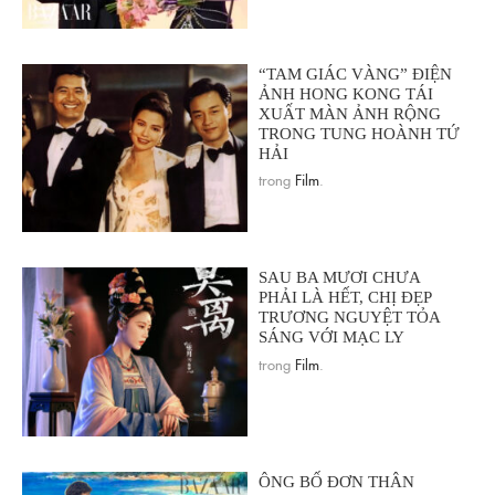
“TAM GIÁC VÀNG” ĐIỆN
ẢNH HONG KONG TÁI
XUẤT MÀN ẢNH RỘNG
TRONG TUNG HOÀNH TỨ
HẢI
trong
Film
.
SAU BA MƯƠI CHƯA
PHẢI LÀ HẾT, CHỊ ĐẸP
TRƯƠNG NGUYỆT TỎA
SÁNG VỚI MẠC LY
trong
Film
.
ÔNG BỐ ĐƠN THÂN