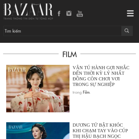
Tog
navi
FILM
VÂN TÚ HÀNH GỢI NHẮC
ĐẾN THỜI KỲ LÝ NHẤT
ĐỒNG CÒN CHƠI VƠI
TRONG SỰ NGHIỆP
trong
Film
.
DƯƠNG TỬ BẬT KHÓC
KHI CHẠM TAY VÀO CÚP
THỊ HẬU BẠCH NGỌC