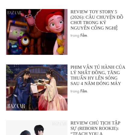
REVIEW TOY STORY 5
(2026): CÂU CHUYỆN ĐỒ
CHƠI TRONG KỶ
NGUYÊN CÔNG NGHỆ
trong
Film
.
PHIM VÂN TÚ HÀNH CỦA
LÝ NHẤT ĐỒNG, TĂNG
THUẤN HY LÊN SÓNG
SAU 4 NĂM ĐÓNG MÁY
trong
Film
.
REVIEW CHỦ TỊCH TẬP
SỰ (REBORN ROOKIE):
“TEACH YOU A