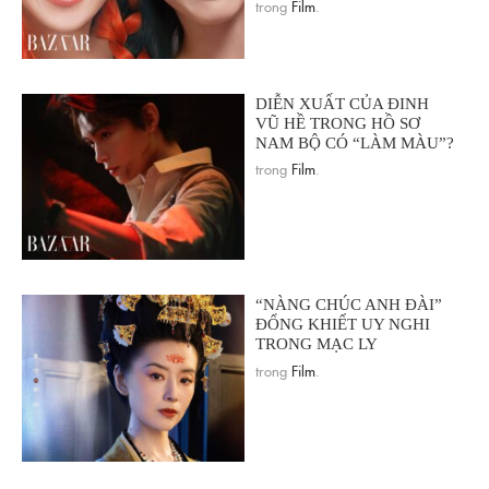
trong
Film
.
DIỄN XUẤT CỦA ĐINH
VŨ HỀ TRONG HỒ SƠ
NAM BỘ CÓ “LÀM MÀU”?
trong
Film
.
“NÀNG CHÚC ANH ĐÀI”
ĐỔNG KHIẾT UY NGHI
TRONG MẠC LY
trong
Film
.