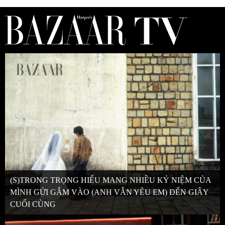
(S)TRONG TRỌNG HIẾU MANG NHIỀU KỶ NIỆM CỦA
MÌNH GỬI GẮM VÀO (ANH VẪN YÊU EM) ĐẾN GIÂY
CUỐI CÙNG