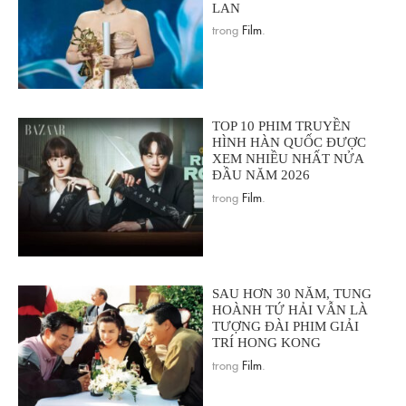
LAN
trong
Film
.
TOP 10 PHIM TRUYỀN
HÌNH HÀN QUỐC ĐƯỢC
XEM NHIỀU NHẤT NỬA
ĐẦU NĂM 2026
trong
Film
.
SAU HƠN 30 NĂM, TUNG
HOÀNH TỨ HẢI VẪN LÀ
TƯỢNG ĐÀI PHIM GIẢI
TRÍ HONG KONG
trong
Film
.