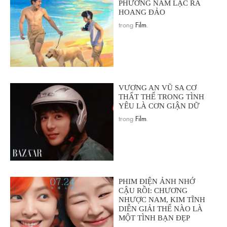
PHƯƠNG NAM LẠC RA
HOANG ĐẢO
trong
Film
.
VƯƠNG AN VŨ SA CƠ
THẤT THẾ TRONG TÌNH
YÊU LÀ CƠN GIẬN DỮ
trong
Film
.
PHIM ĐIỆN ẢNH NHỚ
CẬU RỒI: CHƯƠNG
NHƯỢC NAM, KIM TĨNH
DIỄN GIẢI THẾ NÀO LÀ
MỘT TÌNH BẠN ĐẸP