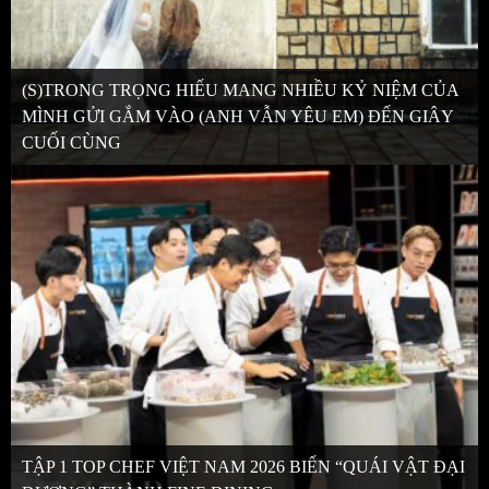
(S)TRONG TRỌNG HIẾU MANG NHIỀU KỶ NIỆM CỦA
MÌNH GỬI GẮM VÀO (ANH VẪN YÊU EM) ĐẾN GIÂY
CUỐI CÙNG
TẬP 1 TOP CHEF VIỆT NAM 2026 BIẾN “QUÁI VẬT ĐẠI