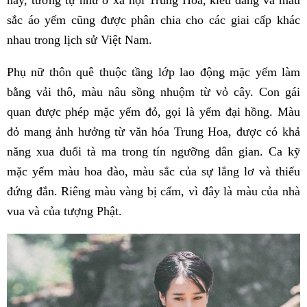
này, tương tự như ở xã hội Trung Hoa, kiểu dáng và màu
sắc áo yếm cũng được phân chia cho các giai cấp khác
nhau trong lịch sử Việt Nam.
Phụ nữ thôn quê thuộc tầng lớp lao động mặc yếm làm
bằng vải thô, màu nâu sồng nhuộm từ vỏ cây. Con gái
quan được phép mặc yếm đỏ, gọi là yếm đại hồng. Màu
đỏ mang ảnh hưởng từ văn hóa Trung Hoa, được có khả
năng xua đuổi tà ma trong tín ngưỡng dân gian. Ca kỹ
mặc yếm màu hoa đào, màu sắc của sự lẳng lơ và thiếu
đứng đắn. Riêng màu vàng bị cấm, vì đây là màu của nhà
vua và của tượng Phật.