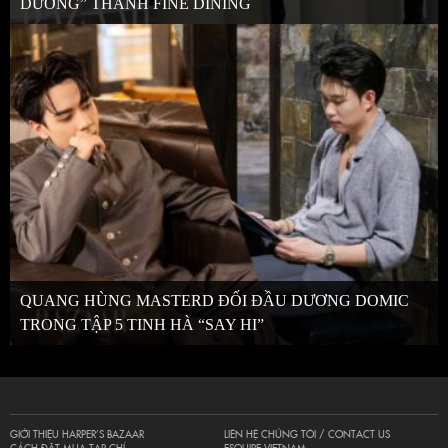
DƯƠNG” THÀNH FINE DINING
QUANG HÙNG MASTERD ĐỐI ĐẦU DƯƠNG DOMIC
TRONG TẬP 5 TINH HÀ “SAY HI”
GIỚI THIỆU HARPER’S BAZAAR
LIÊN HỆ CHÚNG TÔI / CONTACT US
CÁCH ĐẶT MUA TẠP CHÍ
ESQUIRE VIETNAM