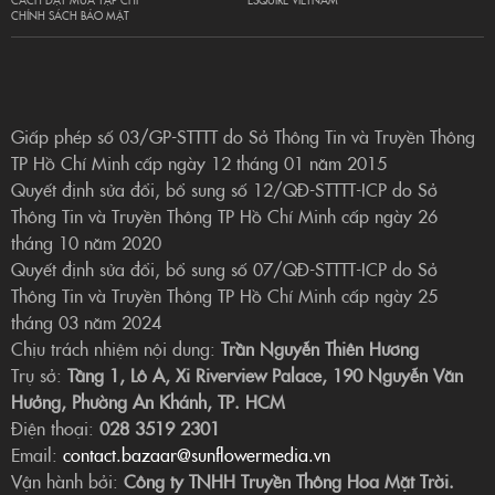
CHÍNH SÁCH BẢO MẬT
Giấp phép số 03/GP-STTTT do Sở Thông Tin và Truyền Thông
TP Hồ Chí Minh cấp ngày 12 tháng 01 năm 2015
Quyết định sửa đổi, bổ sung số 12/QĐ-STTTT-ICP do Sở
Thông Tin và Truyền Thông TP Hồ Chí Minh cấp ngày 26
tháng 10 năm 2020
Quyết định sửa đổi, bổ sung số 07/QĐ-STTTT-ICP do Sở
Thông Tin và Truyền Thông TP Hồ Chí Minh cấp ngày 25
tháng 03 năm 2024
Chịu trách nhiệm nội dung:
Trần Nguyễn Thiên Hương
Trụ sở:
Tầng 1, Lô A, Xi Riverview Palace, 190 Nguyễn Văn
Hưởng, Phường An Khánh, TP. HCM
Điện thoại:
028 3519 2301
Email:
contact.bazaar@sunflowermedia.vn
Vận hành bởi:
Công ty TNHH Truyền Thông Hoa Mặt Trời.