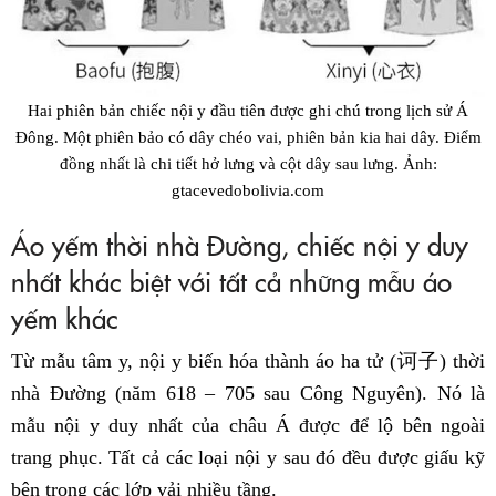
Hai phiên bản chiếc nội y đầu tiên được ghi chú trong lịch sử Á
Đông. Một phiên bảo có dây chéo vai, phiên bản kia hai dây. Điểm
đồng nhất là chi tiết hở lưng và cột dây sau lưng. Ảnh:
gtacevedobolivia.com
Áo yếm thời nhà Đường, chiếc nội y duy
nhất khác biệt với tất cả những mẫu áo
yếm khác
Từ mẫu tâm y, nội y biến hóa thành áo ha tử (诃子) thời
nhà Đường (năm 618 – 705 sau Công Nguyên). Nó là
mẫu nội y duy nhất của châu Á được để lộ bên ngoài
trang phục. Tất cả các loại nội y sau đó đều được giấu kỹ
bên trong các lớp vải nhiều tầng.