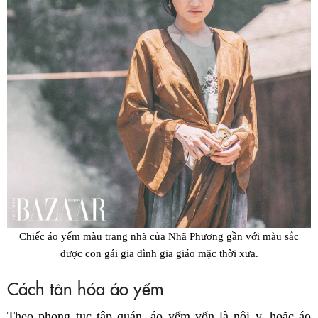
Chiếc áo yếm màu trang nhã của Nhã Phương gần với màu sắc
được con gái gia đình gia giáo mặc thời xưa.
Cách tân hóa áo yếm
Theo phong tục tập quán, áo yếm vốn là nội y, hoặc áo