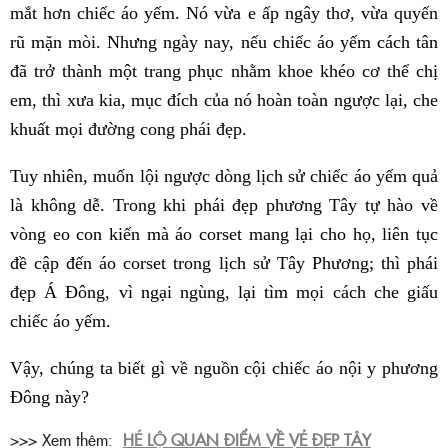
mắt hơn chiếc áo yếm. Nó vừa e ấp ngây thơ, vừa quyến
rũ mặn mòi. Nhưng ngày nay, nếu chiếc áo yếm cách tân
đã trở thành một trang phục nhằm khoe khéo cơ thể chị
em, thì xưa kia, mục đích của nó hoàn toàn ngược lại, che
khuất mọi đường cong phái đẹp.
Tuy nhiên, muốn lội ngược dòng lịch sử chiếc áo yếm quả
là không dễ. Trong khi phái đẹp phương Tây tự hào về
vòng eo con kiến mà áo corset mang lại cho họ, liên tục
đề cập đến áo corset trong lịch sử Tây Phương; thì phái
đẹp Á Đông, vì ngại ngùng, lại tìm mọi cách che giấu
chiếc áo yếm.
Vậy, chúng ta biết gì về nguồn cội chiếc áo nội y phương
Đông này?
>>> Xem thêm:
HÉ LỘ QUAN ĐIỂM VỀ VẺ ĐẸP TÂY