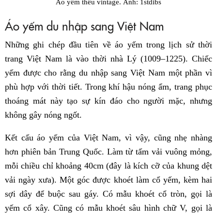
Áo yếm thêu vintage. Ảnh: 1stdibs
Áo yếm du nhập sang Việt Nam
Những ghi chép đầu tiên về áo yếm trong lịch sử thời
trang Việt Nam là vào thời nhà Lý (1009–1225). Chiếc
yếm được cho rằng du nhập sang Việt Nam một phần vì
phù hợp với thời tiết. Trong khí hậu nóng ẩm, trang phục
thoáng mát này tạo sự kín đáo cho người mặc, nhưng
không gây nóng ngốt.
Kết cấu áo yếm của Việt Nam, vì vậy, cũng nhẹ nhàng
hơn phiên bản Trung Quốc. Làm từ tấm vải vuông mỏng,
mỗi chiều chỉ khoảng 40cm (đây là kích cỡ của khung dệt
vải ngày xưa). Một góc được khoét làm cổ yếm, kèm hai
sợi dây để buộc sau gáy. Có mẫu khoét cổ tròn, gọi là
yếm cổ xây. Cũng có mẫu khoét sâu hình chữ V, gọi là