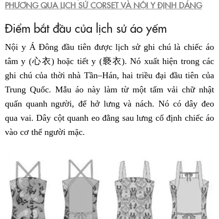
PHƯƠNG QUA LỊCH SỬ CORSET VÀ NỘI Y ĐỊNH DÁNG
Điểm bắt đầu của lịch sử áo yếm
Nội y Á Đông đầu tiên được lịch sử ghi chú là chiếc áo
tâm y (心衣) hoặc tiết y (褻衣). Nó xuất hiện trong các
ghi chú của thời nhà Tần–Hán, hai triều đại đầu tiên của
Trung Quốc. Mẫu áo này làm từ một tấm vải chữ nhật
quấn quanh người, để hở lưng và nách. Nó có dây đeo
qua vai. Dây cột quanh eo đằng sau lưng cố định chiếc áo
vào cơ thể người mặc.