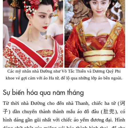
Các mỹ nhân nhà Đường như Võ Tắc Thiên và Dương Quý Phi
khoe vẻ gợi cảm với áo Ha tử, để lộ qua những lớp áo bên ngoài.
Sự biến hóa qua năm tháng
Từ thời nhà Đường cho đến nhà Thanh, chiếc ha tử (诃
子) dần chuyển thành thành mẫu áo đỗ đâu (肚兜), có
hình dáng gần gũi nhất với chiếc áo yếm đương đại. Hình