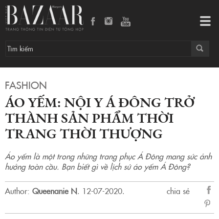
Áo yếm: Nội y Á Đông trở thành sản phẩm thời trang thời thượng
Tog
navi
FASHION
ÁO YẾM: NỘI Y Á ĐÔNG TRỞ
THÀNH SẢN PHẨM THỜI
TRANG THỜI THƯỢNG
Áo yếm là một trong những trang phục Á Đông mang sức ảnh
hưởng toàn cầu. Bạn biết gì về lịch sử áo yếm Á Đông?
Author:
Queenanie N
.
12-07-2020.
chia sẻ
sẻ
Fac