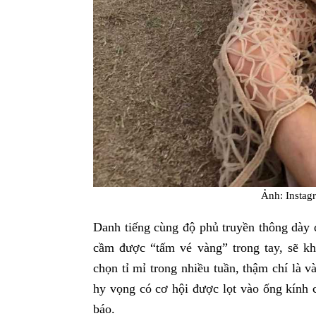
Ảnh: Instag
Danh tiếng cùng độ phủ truyền thông dày đ
cầm được “tấm vé vàng” trong tay, sẽ khô
chọn tỉ mỉ trong nhiều tuần, thậm chí là v
hy vọng có cơ hội được lọt vào ống kính c
báo.