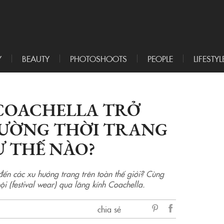
Y
BEAUTY
PHOTOSHOOTS
PEOPLE
LIFESTYL
 COACHELLA TRỞ
ƯỜNG THỜI TRANG
Ư THẾ NÀO?
đến các xu hướng trang trên toàn thế giới? Cùng
 hội (festival wear) qua lăng kính Coachella.
chia sẻ
sẻ