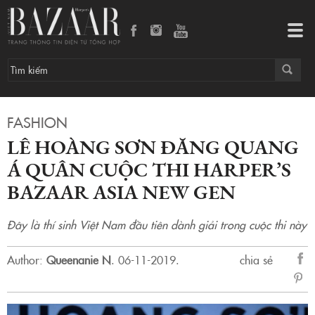
LÊ HOÀNG SƠN ĐĂNG QUANG Á QUÂN CUỘC THI HARPER’S BAZAAR ASIA NEW GEN
Tog
navi
FASHION
LÊ HOÀNG SƠN ĐĂNG QUANG
Á QUÂN CUỘC THI HARPER’S
BAZAAR ASIA NEW GEN
Đây là thí sinh Việt Nam đầu tiên dành giải trong cuộc thi này
Author:
Queenanie N
.
06-11-2019.
chia sẻ
sẻ
Fac