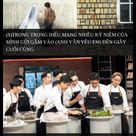
(S)TRONG TRỌNG HIẾU MANG NHIỀU KỶ NIỆM CỦA
MÌNH GỬI GẮM VÀO (ANH VẪN YÊU EM) ĐẾN GIÂY
CUỐI CÙNG