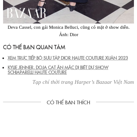
Deva Cassel, con gái Monica Belluci, cũng có mặt ở show diễn.
Ảnh: Dior
CÓ THỂ BẠN QUAN TÂM
XEM TRỰC TIẾP BỘ SƯU TẬP DIOR HAUTE COUTURE XUÂN 2023
KYLIE JENNER, DOJA CAT ĂN MẶC DỊ BIỆT DỰ SHOW
SCHIAPARELLI HAUTE COUTURE
Tạp chí thời trang Harper’s Bazaar Việt Nam