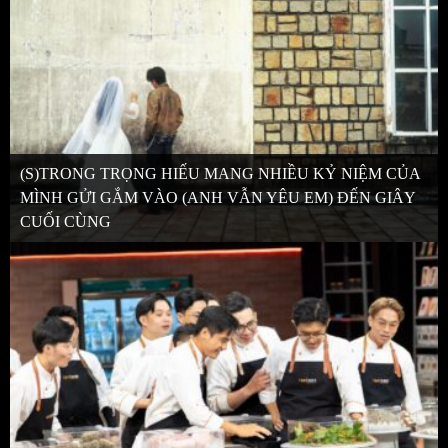
(S)TRONG TRỌNG HIẾU MANG NHIỀU KỶ NIỆM CỦA
MÌNH GỬI GẮM VÀO (ANH VẪN YÊU EM) ĐẾN GIÂY
CUỐI CÙNG