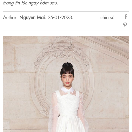
trang tin tức ngay hôm sau.
Author:
Nguyen Mai
.
25-01-2023.
chia sẻ
sẻ
Fac