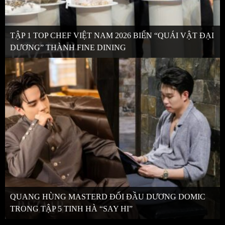
TẬP 1 TOP CHEF VIỆT NAM 2026 BIẾN “QUÁI VẬT ĐẠI
DƯƠNG” THÀNH FINE DINING
QUANG HÙNG MASTERD ĐỐI ĐẦU DƯƠNG DOMIC
TRONG TẬP 5 TINH HÀ “SAY HI”