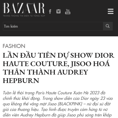
Lần đầu tiên dự show Dior Haute Couture, Jisoo hoá thân thành Audrey Hepburn
Tog
navi
FASHION
LẦN ĐẦU TIÊN DỰ SHOW DIOR
HAUTE COUTURE, JISOO HOÁ
THÂN THÀNH AUDREY
HEPBURN
Tuần lễ thời trang Paris Haute Couture Xuân Hè 2023 đã
chính thức khởi động. Trong show diễn của Dior ngày 23 vừa
qua không thể vắng mặt Jisoo (BLACKPINK) – nữ đại sứ đắt
giá của thương hiệu. Tạo hình được truyền cảm hứng từ nữ
diễn viên Audrey Hepburn đã giúp Jisoo phủ sóng trên khắp