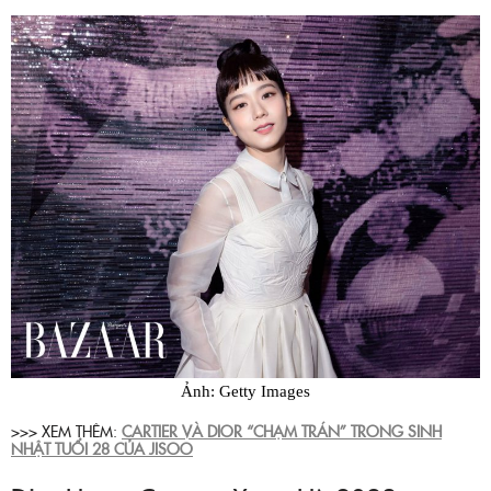
Ảnh: Getty Images
>>> XEM THÊM:
CARTIER VÀ DIOR “CHẠM TRÁN” TRONG SINH
NHẬT TUỔI 28 CỦA JISOO