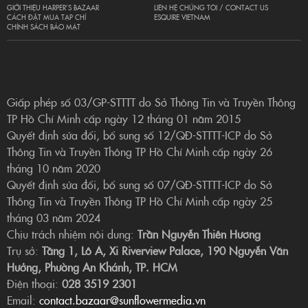
GIỚI THIỆU HARPER’S BAZAAR
LIÊN HỆ CHÚNG TÔI / CONTACT US
CÁCH ĐẶT MUA TẠP CHÍ
ESQUIRE VIETNAM
CHÍNH SÁCH BẢO MẬT
Giấp phép số 03/GP-STTTT do Sở Thông Tin và Truyền Thông
TP Hồ Chí Minh cấp ngày 12 tháng 01 năm 2015
Quyết định sửa đổi, bổ sung số 12/QĐ-STTTT-ICP do Sở
Thông Tin và Truyền Thông TP Hồ Chí Minh cấp ngày 26
tháng 10 năm 2020
Quyết định sửa đổi, bổ sung số 07/QĐ-STTTT-ICP do Sở
Thông Tin và Truyền Thông TP Hồ Chí Minh cấp ngày 25
tháng 03 năm 2024
Chịu trách nhiệm nội dung:
Trần Nguyễn Thiên Hương
Trụ sở:
Tầng 1, Lô A, Xi Riverview Palace, 190 Nguyễn Văn
Hưởng, Phường An Khánh, TP. HCM
Điện thoại:
028 3519 2301
Email:
contact.bazaar@sunflowermedia.vn