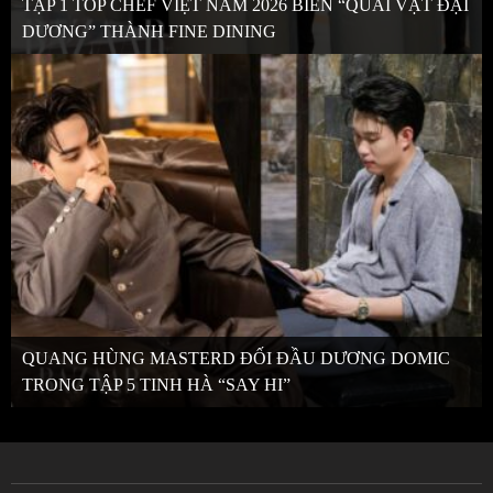
TẬP 1 TOP CHEF VIỆT NAM 2026 BIẾN “QUÁI VẬT ĐẠI
DƯƠNG” THÀNH FINE DINING
QUANG HÙNG MASTERD ĐỐI ĐẦU DƯƠNG DOMIC
TRONG TẬP 5 TINH HÀ “SAY HI”