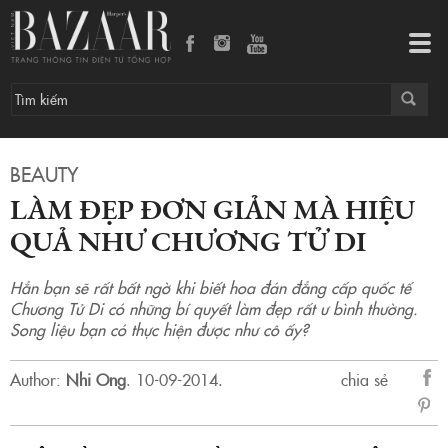
Làm đẹp đơn giản mà hiệu quả như Chương Tử Di
Tog
navi
BEAUTY
LÀM ĐẸP ĐƠN GIẢN MÀ HIỆU
QUẢ NHƯ CHƯƠNG TỬ DI
Hẳn bạn sẽ rất bất ngờ khi biết hoa đán đẳng cấp quốc tế
Chương Tử Di có những bí quyết làm đẹp rất ư bình thường.
Song liệu bạn có thực hiện được như cô ấy?
Author:
Nhi Ong
.
10-09-2014.
chia sẻ
sẻ
Fac