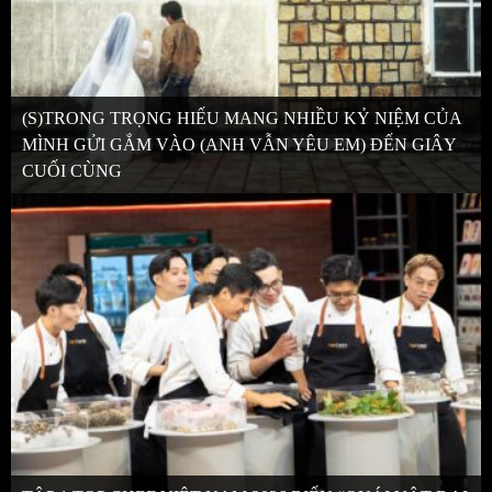
(S)TRONG TRỌNG HIẾU MANG NHIỀU KỶ NIỆM CỦA
MÌNH GỬI GẮM VÀO (ANH VẪN YÊU EM) ĐẾN GIÂY
CUỐI CÙNG