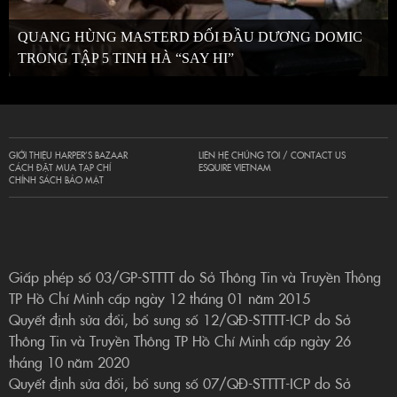
QUANG HÙNG MASTERD ĐỐI ĐẦU DƯƠNG DOMIC
TRONG TẬP 5 TINH HÀ “SAY HI”
GIỚI THIỆU HARPER’S BAZAAR
LIÊN HỆ CHÚNG TÔI / CONTACT US
CÁCH ĐẶT MUA TẠP CHÍ
ESQUIRE VIETNAM
CHÍNH SÁCH BẢO MẬT
Giấp phép số 03/GP-STTTT do Sở Thông Tin và Truyền Thông
TP Hồ Chí Minh cấp ngày 12 tháng 01 năm 2015
Quyết định sửa đổi, bổ sung số 12/QĐ-STTTT-ICP do Sở
Thông Tin và Truyền Thông TP Hồ Chí Minh cấp ngày 26
tháng 10 năm 2020
Quyết định sửa đổi, bổ sung số 07/QĐ-STTTT-ICP do Sở