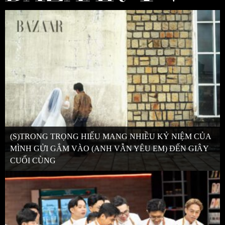
(S)TRONG TRỌNG HIẾU MANG NHIỀU KỶ NIỆM CỦA
MÌNH GỬI GẮM VÀO (ANH VẪN YÊU EM) ĐẾN GIÂY
CUỐI CÙNG