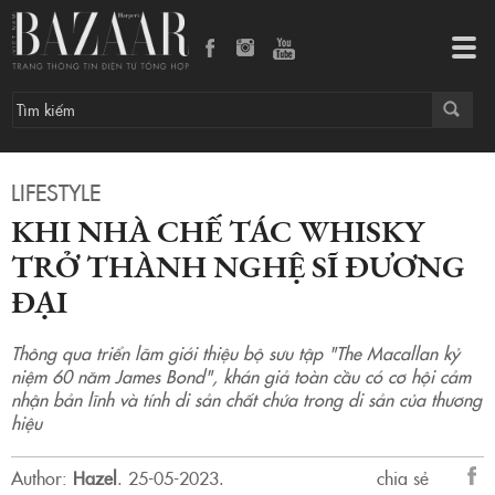
Khi nhà chế tác whisky trở thành nghệ sĩ đương đại
Tog
navi
LIFESTYLE
KHI NHÀ CHẾ TÁC WHISKY
TRỞ THÀNH NGHỆ SĨ ĐƯƠNG
ĐẠI
Thông qua triển lãm giới thiệu bộ sưu tập "The Macallan kỷ
niệm 60 năm James Bond", khán giả toàn cầu có cơ hội cảm
nhận bản lĩnh và tính di sản chất chứa trong di sản của thương
hiệu
Author:
Hazel
.
25-05-2023.
chia sẻ