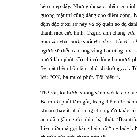
bẻm mép đấy. Nhưng dù sao, nhận ra mình 
gương mặt thì cũng đáng cho điểm cộng. N
đậm đặc ở xứ sở này và bộ quần áo dạ dành
thành một cực hình. Ozgür, anh chàng vừa
mua vài chai nước suối rồi
bảo: “Tôi rất t
người
sẽ diễn ra trong vòng hai tiếng nữa 
mười lăm phút. Cô chỉ có đúng ba mươi p
Sẽ mất thêm bốn lăm phút đi đường…”. Tôi
lời: “OK, ba mươi phút. Tôi hiểu ”.
Thế rồi, tôi bước xuống sảnh với tà áo dài 
Ba mươi phút tắm gội, trang điểm tốc hành đ
khoắn (hay ít nhất cũng cho người khác có 
anh đã ngẩn người nhìn, bật thốt: “Beautifu
Lien nữa mà gọi bằng hai chữ “my lady”. N