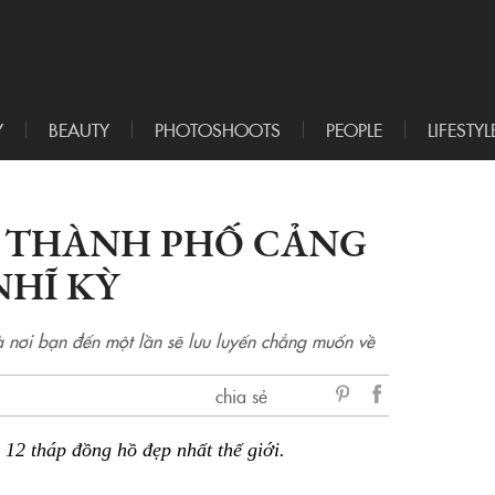
Y
BEAUTY
PHOTOSHOOTS
PEOPLE
LIFESTYL
, THÀNH PHỐ CẢNG
NHĨ KỲ
 nơi bạn đến một lần sẽ lưu luyến chẳng muốn về
chia sẻ
sẻ
 12 tháp đồng hồ đẹp nhất thế giới.
Facebook