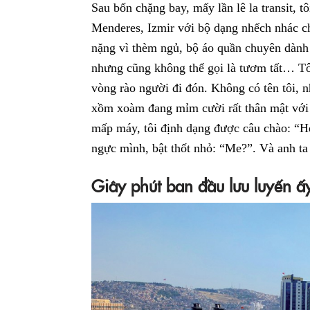
Sau bốn chặng bay, mấy lần lê la transit, t
Menderes, Izmir với bộ dạng nhếch nhác ch
nặng vì thèm ngủ, bộ áo quần chuyên dành
nhưng cũng không thể gọi là tươm tất… Tô
vòng rào người đi đón. Không có tên tôi, 
xồm xoàm đang mỉm cười rất thân mật với
mấp máy, tôi định dạng được câu chào: “Hel
ngực mình, bật thốt nhỏ: “Me?”. Và anh ta 
Giây phút ban đầu lưu luyến 