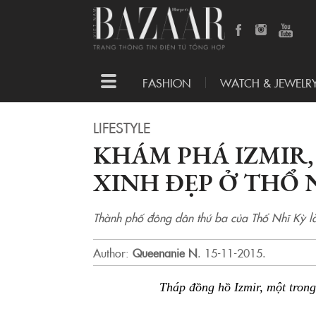
Toggle
FASHION
WATCH & JEWELR
navigation
LIFESTYLE
KHÁM PHÁ IZMIR
XINH ĐẸP Ở THỔ 
Thành phố đông dân thứ ba của Thổ Nhĩ Kỳ là
Author:
Queenanie N
.
15-11-2015.
Tháp đồng hồ Izmir, một trong