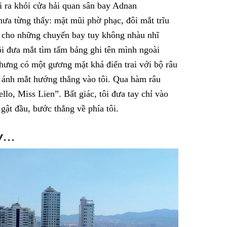
ôi ra khỏi cửa hải quan sân bay Adnan
ưa từng thấy: mặt mũi phờ phạc, đôi mắt trĩu
 cho những chuyến bay tuy không nhàu nhĩ
i đưa mắt tìm tấm bảng ghi tên mình ngoài
nhưng có một gương mặt khá điển trai với bộ râu
 ánh mắt hướng thẳng vào tôi. Qua hàm râu
lo, Miss Lien”. Bất giác, tôi đưa tay chỉ vào
gật đầu, bước thẳng về phía tôi.
ấy…