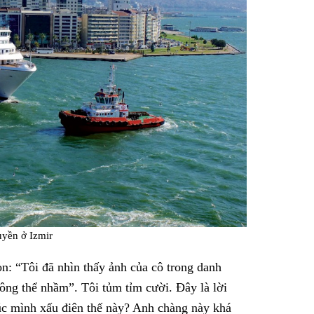
uyền ở Izmir
ọn: “Tôi đã nhìn thấy ảnh của cô trong danh
hông thể nhầm”. Tôi tủm tỉm cười. Đây là lời
úc mình xấu điên thế này? Anh chàng này khá