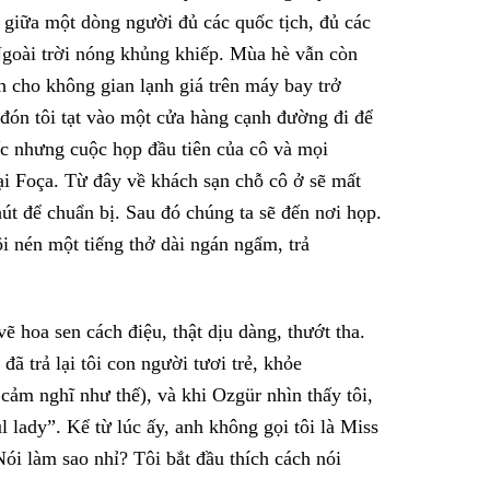
giữa một dòng người đủ các quốc tịch, đủ các
goài trời nóng khủng khiếp. Mùa hè vẫn còn
 cho không gian lạnh giá trên máy bay trở
 đón tôi tạt vào một cửa hàng cạnh đường đi để
iếc nhưng cuộc họp đầu tiên của cô và mọi
tại Foça. Từ đây về khách sạn
chỗ cô ở sẽ mất
hút để
chuẩn bị. Sau đó chúng ta sẽ đến nơi họp.
 nén một tiếng thở dài ngán ngẩm, trả
vẽ hoa sen cách điệu, thật dịu dàng, thướt tha.
ã trả lại tôi con người tươi trẻ, khỏe
cảm nghĩ như thế), và khi Ozgür nhìn thấy tôi,
l lady”. Kể từ lúc ấy, anh không gọi tôi là Miss
ói làm sao nhỉ? Tôi bắt đầu thích cách nói