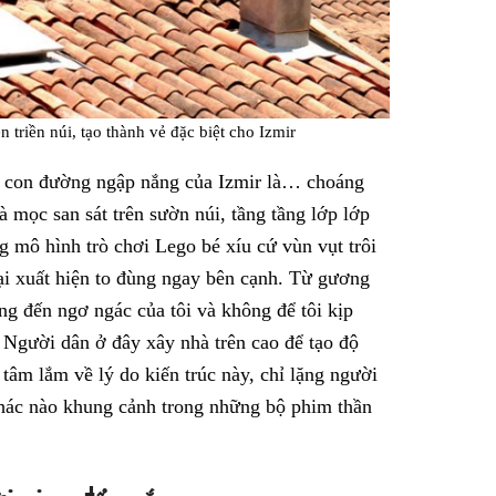
 triền núi, tạo thành vẻ đặc biệt cho Izmir
ng con đường ngập nắng của Izmir là… choáng
 mọc san sát trên sườn núi, tầng tầng lớp lớp
 mô hình trò chơi Lego bé xíu cứ vùn vụt trôi
 lại xuất hiện to đùng ngay bên cạnh. Từ gương
ng đến ngơ ngác của tôi và không để tôi kịp
. Người dân ở đây xây nhà trên cao để tạo độ
âm lắm về lý do kiến trúc này, chỉ lặng người
khác nào khung cảnh trong những bộ phim thần