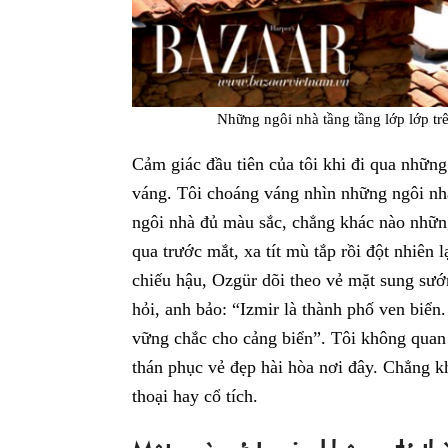
Những ngôi nhà tầng tầng lớp lớp trên
Cảm giác đầu tiên của tôi khi đi qua nhữ
váng. Tôi choáng váng nhìn những ngôi nhà
ngôi nhà đủ màu sắc, chẳng khác nào những
qua trước mắt, xa tít mù tắp rồi đột nhiên
chiếu hậu, Ozgür dõi theo vẻ mặt sung sướ
hỏi, anh bảo: “Izmir là thành phố ven biển
vững chắc cho cảng biển”. Tôi không quan t
thán phục vẻ đẹp hài hòa nơi đây. Chẳng 
thoại hay cổ tích.