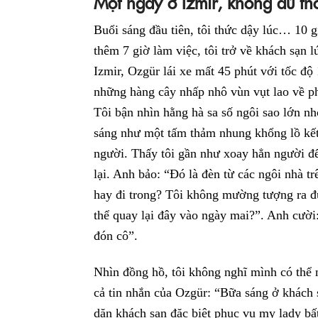
Một ngày ở Izmir, không đủ th
Buổi sáng đầu tiên, tôi thức dậy lúc… 10 g
thêm 7 giờ làm việc, tôi trở về khách sạn 
Izmir, Ozgür lái xe mất 45 phút với tốc 
những hàng cây nhấp nhô vùn vụt lao về ph
Tôi bận nhìn hằng hà sa số ngôi sao lớn nh
sáng như một tấm thảm nhung khổng lồ kết
người. Thấy tôi gần như xoay hẳn người để
lại. Anh bảo: “Đó là đèn từ các ngôi nhà tr
hay đi trong? Tôi không mường tượng ra đư
thể quay lại đây vào ngày mai?”. Anh cười:
đón cô”.
Nhìn đồng hồ, tôi không nghĩ mình có thể n
cả tin nhắn của Ozgür: “Bữa sáng ở khách
dặn khách sạn đặc biệt phục vụ my lady bất