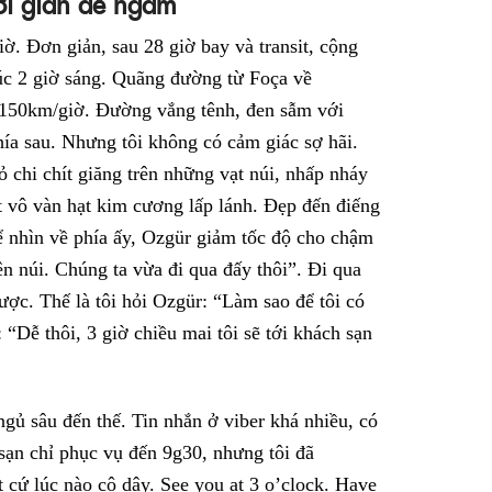
ời gian để ngắm
iờ. Đơn giản, sau 28 giờ bay và transit, cộng
lúc 2 giờ sáng. Quãng đường từ Foça về
độ 150km/giờ. Đường vắng tênh, đen sẫm với
ía sau. Nhưng tôi không có cảm giác sợ hãi.
ỏ chi chít giăng trên những vạt núi, nhấp nháy
 vô vàn hạt kim cương lấp lánh. Đẹp đến điếng
 nhìn về phía ấy, Ozgür giảm tốc độ cho chậm
ên núi. Chúng ta vừa đi qua đấy thôi”. Đi qua
ợc. Thế là tôi hỏi Ozgür: “Làm sao để tôi có
 “Dễ thôi, 3 giờ chiều mai tôi sẽ tới khách sạn
gủ sâu đến thế. Tin nhắn ở viber khá nhiều, có
 sạn chỉ phục vụ đến 9g30, nhưng tôi đã
 cứ lúc nào cô dậy. See you at 3 o’clock. Have