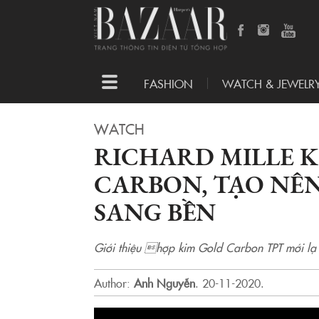
Toggle
FASHION
WATCH & JEWELR
navigation
WATCH
RICHARD MILLE K
CARBON, TẠO NÊ
SANG BỀN
Giới thiệu hợp kim Gold Carbon TPT mới lạ 
Author:
Anh Nguyễn
.
20-11-2020.