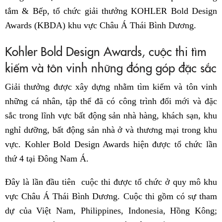
tắm & Bếp, tổ chức giải thưởng KOHLER Bold Design
Awards (KBDA) khu vực Châu Á Thái Bình Dương.
Kohler Bold Design Awards, cuộc thi tìm
kiếm và tôn vinh những đóng góp đặc sắc
Giải thưởng được xây dựng nhằm tìm kiếm và tôn vinh
những cá nhân, tập thể đã có công trình đổi mới và đặc
sắc trong lĩnh vực bất động sản nhà hàng, khách sạn, khu
nghỉ dưỡng, bất động sản nhà ở và thương mại trong khu
vực. Kohler Bold Design Awards hiện được tổ chức lần
thứ 4 tại Đông Nam Á.
Đây là lần đầu tiên cuộc thi được tổ chức ở quy mô khu
vực Châu Á Thái Bình Dương. Cuộc thi gồm có sự tham
dự của Việt Nam, Philippines, Indonesia, Hồng Kông;