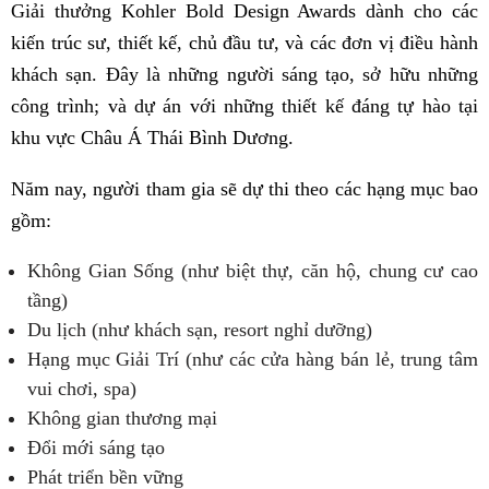
Giải thưởng Kohler Bold Design Awards dành cho các
kiến trúc sư, thiết kế, chủ đầu tư, và các đơn vị điều hành
khách sạn. Đây là những người sáng tạo, sở hữu những
công trình; và dự án với những thiết kế đáng tự hào tại
khu vực Châu Á Thái Bình Dương.
Năm nay, người tham gia sẽ dự thi theo các hạng mục bao
gồm:
Không Gian Sống (như biệt thự, căn hộ, chung cư cao
tầng)
Du lịch (như khách sạn, resort nghỉ dưỡng)
Hạng mục Giải Trí (như các cửa hàng bán lẻ, trung tâm
vui chơi, spa)
Không gian thương mại
Đổi mới sáng tạo
Phát triển bền vững