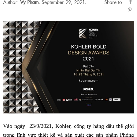
Author:
Vy Pham
.
September 29, 2021.
Share to
sẻ
Fac
Vào ngày 23/9/2021, Kohler, công ty hàng đầu thế giới
trong lĩnh vực thiết kế và sản xuất các sản phẩm Phòng