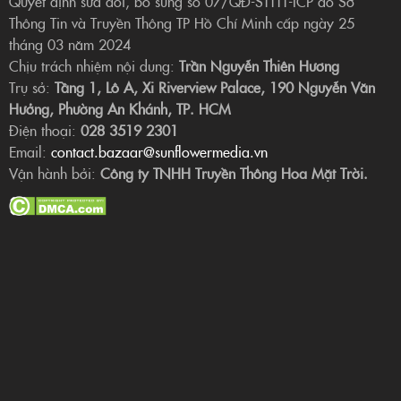
Quyết định sửa đổi, bổ sung số 07/QĐ-STTTT-ICP do Sở
Thông Tin và Truyền Thông TP Hồ Chí Minh cấp ngày 25
tháng 03 năm 2024
Chịu trách nhiệm nội dung:
Trần Nguyễn Thiên Hương
Trụ sở:
Tầng 1, Lô A, Xi Riverview Palace, 190 Nguyễn Văn
Hưởng, Phường An Khánh, TP. HCM
Điện thoại:
028 3519 2301
Email:
contact.bazaar@sunflowermedia.vn
Vận hành bởi:
Công ty TNHH Truyền Thông Hoa Mặt Trời.