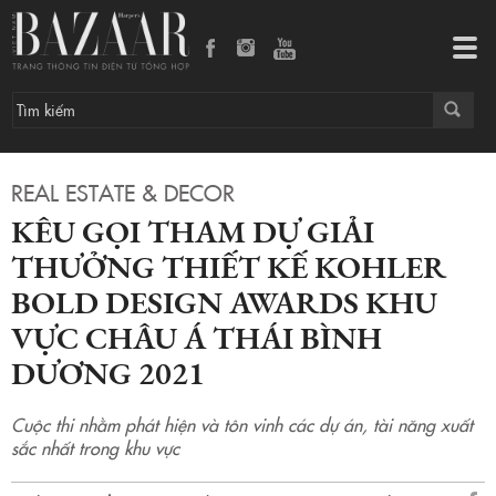
Kêu gọi tham dự giải thưởng thiết kế Kohler Bold Design Awards khu vực Châu Á Thái Bình Dương 2021
Tog
navi
REAL ESTATE & DECOR
KÊU GỌI THAM DỰ GIẢI
THƯỞNG THIẾT KẾ KOHLER
BOLD DESIGN AWARDS KHU
VỰC CHÂU Á THÁI BÌNH
DƯƠNG 2021
Cuộc thi nhằm phát hiện và tôn vinh các dự án, tài năng xuất
sắc nhất trong khu vực