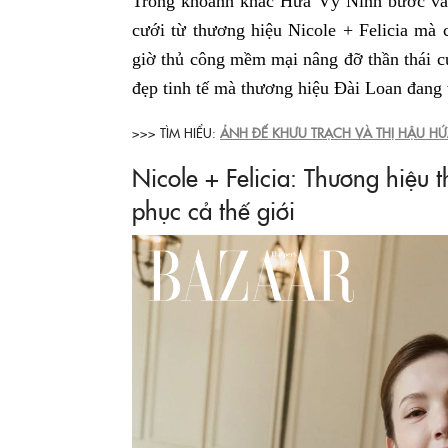
Trong khoảnh khắc Hứa Vỹ Ninh bước vào
cưới từ thương hiệu Nicole + Felicia mà 
giờ thủ công mềm mại nâng đỡ thần thái c
đẹp tinh tế mà thương hiệu Đài Loan đang vi
>>> TÌM HIỂU:
ẢNH ĐẾ KHƯU TRẠCH VÀ THỊ HẬU H
Nicole + Felicia: Thương hiệu t
phục cả thế giới