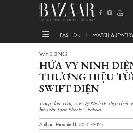
Toggle
FASHION
WATCH & JEWELR
navigation
WEDDING
HỨA VỸ NINH DIỆ
THƯƠNG HIỆU TỪ
SWIFT DIỆN
Trong đám cưới, Hứa Vỹ Ninh đã diện chiếc v
hiệu Đài Loan Nicole + Felicia.
Author:
Moonie H
.
30-11-2025.