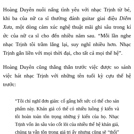
Hoàng Duyên nuôi nấng tình yêu với nhạc Trịnh từ bé,
khi ba của nữ ca sĩ thường đánh guitar giai điệu
Diễm
Xưa
, một dòng cảm xúc nghệ thuật mãi ghi sâu trong kí
ức của nữ ca sĩ cho đến nhiều năm sau. “Mỗi lần nghe
nhạc Trịnh tôi trầm lắng lại, suy nghĩ nhiều hơn. Nhạc
Trịnh gắn liền với mọi thời đại, cho tất cả mọi thế hệ”.
Hoàng Duyên cũng thẳng thắn trước việc được so sánh
việc hát nhạc Trịnh với những tên tuổi kỳ cựu thế hệ
trước:
“Tôi chỉ nghĩ đơn giản: cố gắng hết sức có thể cho sản
phẩm này. Khán giả có thể có nhiều luồng ý kiến và
tôi hoàn toàn tôn trọng những ý kiến của họ. Nhạc
Trịnh vốn ăn sâu vào cốt lõi của nhiều thế hệ khán giả,
chúng ta vẫn tôn trọng giá trị ấy nhưng cũng sẽ “thổi”