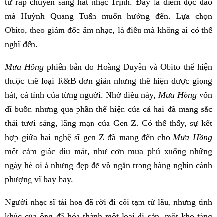
từ rap chuyển sang hát nhạc Trịnh. Đây là điểm độc đáo
mà Huỳnh Quang Tuấn muốn hướng đến. Lựa chọn
Obito, theo giám đốc âm nhạc, là điều mà không ai có thể
nghĩ đến.
Mưa Hồng
phiên bản do Hoàng Duyên và Obito thể hiện
thuộc thể loại R&B đơn giản nhưng thể hiện được giọng
hát, cá tính của từng người. Nhờ điều này,
Mưa Hồng
vốn
dĩ buồn nhưng qua phần thể hiện của cả hai đã mang sắc
thái tươi sáng, lãng mạn của Gen Z. Có thể thấy, sự kết
hợp giữa hai nghệ sĩ gen Z đã mang đến cho
Mưa Hồng
một cảm giác dịu mát, như cơn mưa phủ xuống những
ngày hè oi ả nhưng đẹp đẽ vô ngần trong hàng nghìn cánh
phượng vĩ bay bay.
Người nhạc sĩ tài hoa đã rời đi cõi tạm từ lâu, nhưng tình
khúc của ông đã hóa thành một loại di sản, một kho tàng