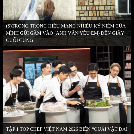
(S)TRONG TRỌNG HIẾU MANG NHIỀU KỶ NIỆM CỦA
MÌNH GỬI GẮM VÀO (ANH VẪN YÊU EM) ĐẾN GIÂY
CUỐI CÙNG
TẬP 1 TOP CHEF VIỆT NAM 2026 BIẾN “QUÁI VẬT ĐẠI