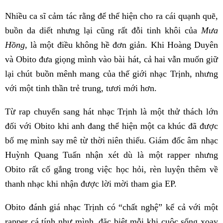
Nhiều ca sĩ cảm tác rằng để thể hiện cho ra cái quạnh quẽ,
buồn da diết nhưng lại cũng rất đỗi tinh khôi của
Mưa
Hồng
, là một điều không hề đơn giản. Khi Hoàng Duyên
và Obito đưa giọng mình vào bài hát, cả hai vẫn muốn giữ
lại chút buồn mênh mang của thế giới nhạc Trịnh, nhưng
với một tinh thần trẻ trung, tươi mới hơn.
Từ rap chuyển sang hát nhạc Trịnh là một thử thách lớn
đối với Obito khi anh đang thể hiện một ca khúc đã được
bố mẹ mình say mê từ thời niên thiếu. Giám đốc âm nhạc
Huỳnh Quang Tuấn nhận xét dù là một rapper nhưng
Obito rất cố gắng trong việc học hỏi, rèn luyện thêm về
thanh nhạc khi nhận được lời mời tham gia EP.
Obito đánh giá nhạc Trịnh có “chất nghệ” kể cả với một
rapper cá tính như mình, đặc biệt mỗi khi cuộc sống xoay