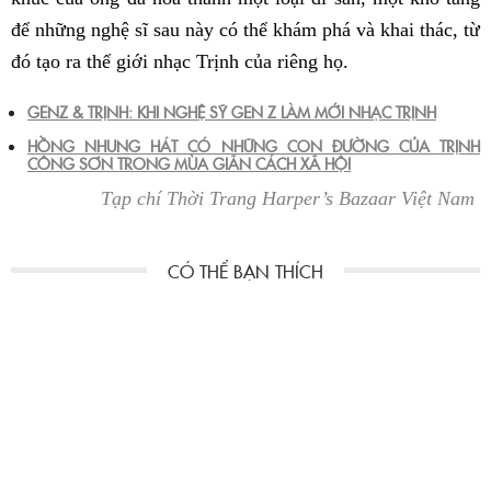
để những nghệ sĩ sau này có thể khám phá và khai thác, từ
đó tạo ra thế giới nhạc Trịnh của riêng họ.
GENZ & TRỊNH: KHI NGHỆ SỸ GEN Z LÀM MỚI NHẠC TRỊNH
HỒNG NHUNG HÁT CÓ NHỮNG CON ĐƯỜNG CỦA TRỊNH
CÔNG SƠN TRONG MÙA GIÃN CÁCH XÃ HỘI
Tạp chí Thời Trang Harper’s Bazaar Việt Nam