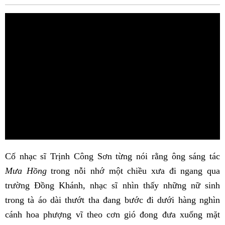
Fac
Cố nhạc sĩ Trịnh Công Sơn từng nói rằng ông sáng tác
Mưa Hồng
trong nỗi nhớ một chiều xưa đi ngang qua
trường Đồng Khánh, nhạc sĩ nhìn thấy những nữ sinh
trong tà áo dài thướt tha đang bước đi dưới hàng nghìn
cánh hoa phượng vĩ theo cơn gió đong đưa xuống mặt