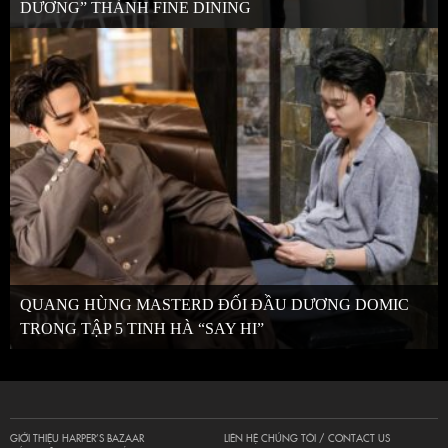
DƯƠNG” THÀNH FINE DINING
QUANG HÙNG MASTERD ĐỐI ĐẦU DƯƠNG DOMIC
TRONG TẬP 5 TINH HÀ “SAY HI”
GIỚI THIỆU HARPER’S BAZAAR
LIÊN HỆ CHÚNG TÔI / CONTACT US