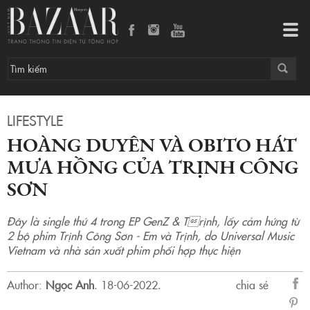
Hoàng Duyên và Obito hát Mưa Hồng của Trịnh Công Sơn
Tog
navi
LIFESTYLE
HOÀNG DUYÊN VÀ OBITO HÁT
MƯA HỒNG CỦA TRỊNH CÔNG
SƠN
Đây là single thứ 4 trong EP GenZ & Trịnh, lấy cảm hứng từ
2 bộ phim Trịnh Công Sơn - Em và Trịnh, do Universal Music
Vietnam và nhà sản xuất phim phối hợp thực hiện
Author:
Ngọc Anh
.
18-06-2022.
chia sẻ
sẻ