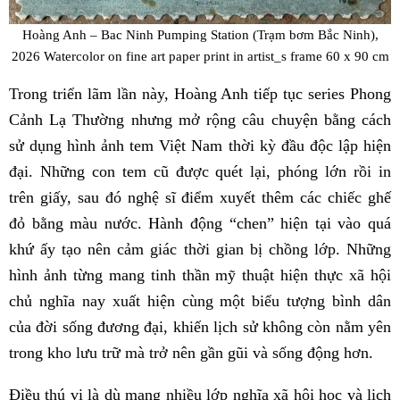
Hoàng Anh – Bac Ninh Pumping Station (Trạm bơm Bắc Ninh),
2026 Watercolor on fine art paper print in artist_s frame 60 x 90 cm
Trong triển lãm lần này, Hoàng Anh tiếp tục series Phong
Cảnh Lạ Thường nhưng mở rộng câu chuyện bằng cách
sử dụng hình ảnh tem Việt Nam thời kỳ đầu độc lập hiện
đại. Những con tem cũ được quét lại, phóng lớn rồi in
trên giấy, sau đó nghệ sĩ điểm xuyết thêm các chiếc ghế
đỏ bằng màu nước. Hành động “chen” hiện tại vào quá
khứ ấy tạo nên cảm giác thời gian bị chồng lớp. Những
hình ảnh từng mang tinh thần mỹ thuật hiện thực xã hội
chủ nghĩa nay xuất hiện cùng một biểu tượng bình dân
của đời sống đương đại, khiến lịch sử không còn nằm yên
trong kho lưu trữ mà trở nên gần gũi và sống động hơn.
Điều thú vị là dù mang nhiều lớp nghĩa xã hội học và lịch