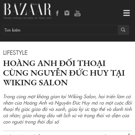
Hoàng Anh đối thoại cùng Nguyễn Đức Huy tại Wiking Salon
Tog
navi
LIFESTYLE
HOÀNG ANH ĐỐI THOẠI
CÙNG NGUYỄN ĐỨC HUY TẠI
WIKING SALON
Trong cùng một không gian tại Wiking Salon, hai triển lãm cá
nhân của Hoàng Anh và Nguyễn Đức Huy mở ra một cuộc đối
thoại thị giác giữa đỏ và xanh, giữa ký ức tập thể và danh tính
cá nhân; giữa những dấu vết lịch sử và trạng thái vô diện của
con người trong thời đại số