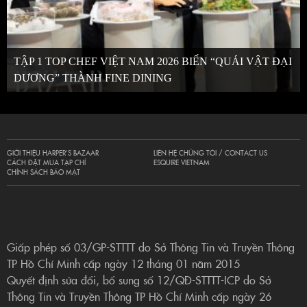
TẬP 1 TOP CHEF VIỆT NAM 2026 BIẾN “QUÁI VẬT ĐẠI
DƯƠNG” THÀNH FINE DINING
GIỚI THIỆU HARPER’S BAZAAR
LIÊN HỆ CHÚNG TÔI / CONTACT US
CÁCH ĐẶT MUA TẠP CHÍ
ESQUIRE VIETNAM
CHÍNH SÁCH BẢO MẬT
Giấp phép số 03/GP-STTTT do Sở Thông Tin và Truyền Thông
TP Hồ Chí Minh cấp ngày 12 tháng 01 năm 2015
Quyết định sửa đổi, bổ sung số 12/QĐ-STTTT-ICP do Sở
Thông Tin và Truyền Thông TP Hồ Chí Minh cấp ngày 26