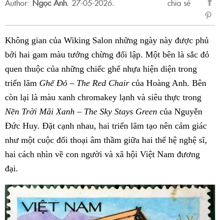
Author:
Ngọc Anh
.
27-05-2026.
chia sẻ
sẻ
Fac
Không gian của Wiking Salon những ngày này được phủ
bởi hai gam màu tưởng chừng đối lập. Một bên là sắc đỏ
quen thuộc của những chiếc ghế nhựa hiện diện trong
triển lãm
Ghế Đỏ – The Red Chair
của Hoàng Anh. Bên
còn lại là màu xanh chromakey lạnh và siêu thực trong
Nền Trời Mãi Xanh – The Sky Stays Green
của Nguyễn
Đức Huy. Đặt cạnh nhau, hai triển lãm tạo nên cảm giác
như một cuộc đối thoại âm thầm giữa hai thế hệ nghệ sĩ,
hai cách nhìn về con người và xã hội Việt Nam đương
đại.