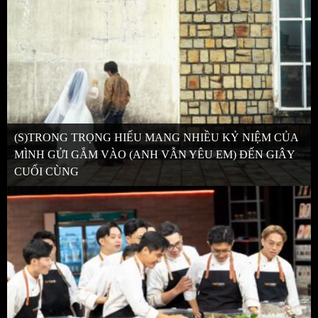
(S)TRONG TRỌNG HIẾU MANG NHIỀU KỶ NIỆM CỦA
MÌNH GỬI GẮM VÀO (ANH VẪN YÊU EM) ĐẾN GIÂY
CUỐI CÙNG