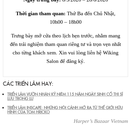
Thời gian tham quan:
Thứ Ba đến Chủ Nhật,
10h00 – 18h00
Trưng bày mở cửa theo lịch hẹn trước, nhằm mang
đến trải nghiệm tham quan riêng tư và trọn vẹn nhất
cho từng khách xem. Xin vui lòng liên hệ Wiking
Salon để đăng ký.
CÁC TRIỂN LÃM HAY:
TRIỂN LÃM VƯỜN NHÂN KỶ NIỆM 115 NĂM NGÀY SINH CỐ THI SĨ
LƯU TRỌNG LƯ
TRIỂN LÃM INSCAPE: NHỮNG NỘI CẢNH MỞ RA TỪ THẾ GIỚI HỮU
HÌNH CỦA TOM HRICKO
Harper’s Bazaar Vietnam