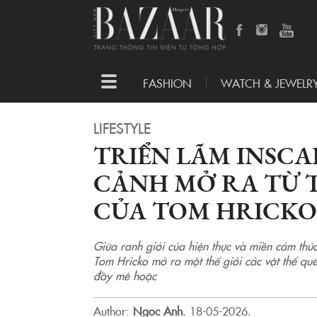
Toggle
FASHION
WATCH & JEWELR
navigation
LIFESTYLE
TRIỂN LÃM INSCA
CẢNH MỞ RA TỪ T
CỦA TOM HRICKO
Giữa ranh giới của hiện thực và miền cảm thức
Tom Hricko mở ra một thế giới các vật thể qu
đầy mê hoặc
Author:
Ngọc Anh
.
18-05-2026.