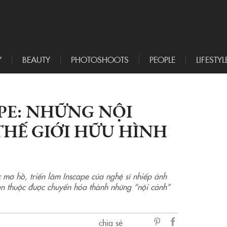
Y
BEAUTY
PHOTOSHOOTS
PEOPLE
LIFESTYL
PE: NHỮNG NỘI
HẾ GIỚI HỮU HÌNH
 mơ hồ, triển lãm Inscape của nghệ sĩ nhiếp ảnh
en thuộc được chuyển hóa thành những “nội cảnh”
chia sẻ