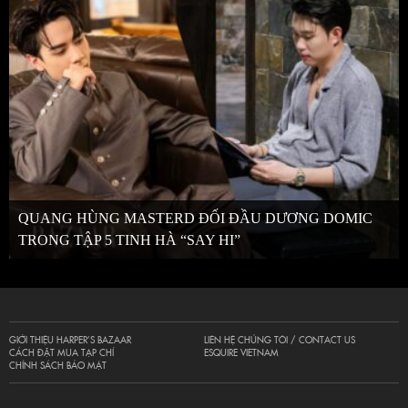
QUANG HÙNG MASTERD ĐỐI ĐẦU DƯƠNG DOMIC
TRONG TẬP 5 TINH HÀ “SAY HI”
GIỚI THIỆU HARPER’S BAZAAR
LIÊN HỆ CHÚNG TÔI / CONTACT US
CÁCH ĐẶT MUA TẠP CHÍ
ESQUIRE VIETNAM
CHÍNH SÁCH BẢO MẬT