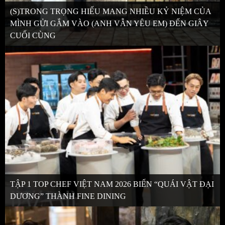
(S)TRONG TRỌNG HIẾU MANG NHIỀU KỶ NIỆM CỦA
MÌNH GỬI GẮM VÀO (ANH VẪN YÊU EM) ĐẾN GIÂY
CUỐI CÙNG
TẬP 1 TOP CHEF VIỆT NAM 2026 BIẾN “QUÁI VẬT ĐẠI
DƯƠNG” THÀNH FINE DINING