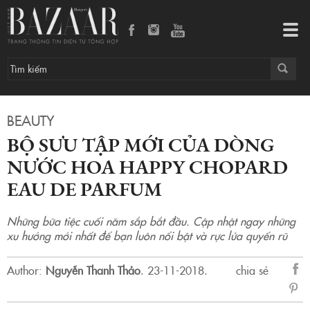
Bộ sưu tập mới của dòng nước hoa Happy Chopard Eau de Parfum
Tog
navi
BEAUTY
BỘ SƯU TẬP MỚI CỦA DÒNG
NƯỚC HOA HAPPY CHOPARD
EAU DE PARFUM
Những bữa tiệc cuối năm sắp bắt đầu. Cập nhật ngay những
xu hướng mới nhất để bạn luôn nổi bật và rực lửa quyến rũ
Author:
Nguyễn Thanh Thảo
.
23-11-2018.
chia sẻ
sẻ
Fac