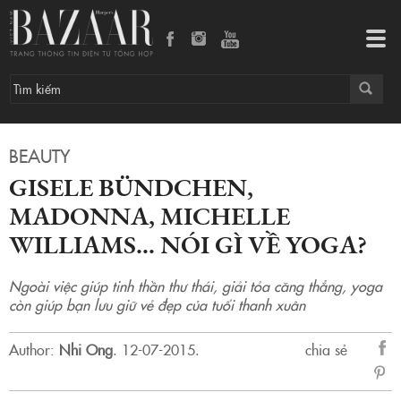
Gisele Bündchen, Madonna, Michelle Williams… nói gì về yoga?
Tog
navi
BEAUTY
GISELE BÜNDCHEN,
MADONNA, MICHELLE
WILLIAMS… NÓI GÌ VỀ YOGA?
Ngoài việc giúp tinh thần thư thái, giải tỏa căng thẳng, yoga
còn giúp bạn lưu giữ vẻ đẹp của tuổi thanh xuân
Author:
Nhi Ong
.
12-07-2015.
chia sẻ
sẻ
Fac