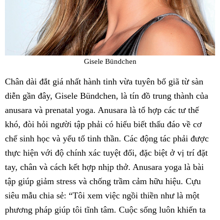
Gisele Bündchen
Chân dài đắt giá nhất hành tinh vừa tuyên bố giã từ sàn
diễn gần đây, Gisele Bündchen, là tín đồ trung thành của
anusara và prenatal yoga. Anusara là tổ hợp các tư thế
khó, đòi hỏi người tập phải có hiểu biết thấu đáo về cơ
chế sinh học và yếu tố tinh thần. Các động tác phải được
thực hiện với độ chính xác tuyệt đối, đặc biệt ở vị trí đặt
tay, chân và cách kết hợp nhịp thở. Anusara yoga là bài
tập giúp giảm stress và chống trầm cảm hữu hiệu. Cựu
siêu mẫu chia sẻ: “Tôi xem việc ngồi thiền như là một
phương pháp giúp tôi tĩnh tâm. Cuộc sống luôn khiến ta