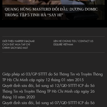
QUANG HÙNG MASTERD ĐỐI ĐẦU DƯƠNG DOMIC
TRONG TẬP 5 TINH HÀ “SAY HI”
GIỚI THIỆU HARPER’S BAZAAR
LIÊN HỆ CHÚNG TÔI / CONTACT US
CÁCH ĐẶT MUA TẠP CHÍ
ESQUIRE VIETNAM
CHÍNH SÁCH BẢO MẬT
Giấp phép số 03/GP-STTTT do Sở Thông Tin và Truyền Thông
TP Hồ Chí Minh cấp ngày 12 tháng 01 năm 2015
Quyết định sửa đổi, bổ sung số 12/QĐ-STTTT-ICP do Sở
Thông Tin và Truyền Thông TP Hồ Chí Minh cấp ngày 26
tháng 10 năm 2020
Quyết định sửa đổi, bổ sung số 07/QĐ-STTTT-ICP do Sở