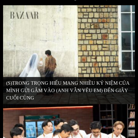
(S)TRONG TRỌNG HIẾU MANG NHIỀU KỶ NIỆM CỦA
MÌNH GỬI GẮM VÀO (ANH VẪN YÊU EM) ĐẾN GIÂY
CUỐI CÙNG