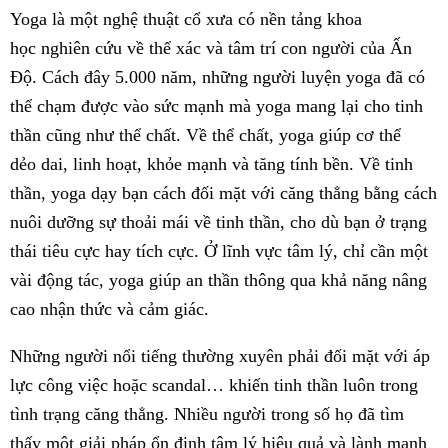
Yoga là một nghệ thuật cổ xưa có nền tảng khoa
học nghiên cứu về thể xác và tâm trí con người của Ấn
Độ. Cách đây 5.000 năm, những người luyện yoga đã có
thể chạm được vào sức mạnh mà yoga mang lại cho tinh
thần cũng như thể chất. Về thể chất, yoga giúp cơ thể
dẻo dai, linh hoạt, khỏe mạnh và tăng tính bền. Về tinh
thần, yoga dạy bạn cách đối mặt với căng thẳng bằng cách
nuôi dưỡng sự thoải mái về tinh thần, cho dù bạn ở trạng
thái tiêu cực hay tích cực. Ở lĩnh vực tâm lý, chỉ cần một
vài động tác, yoga giúp an thần thông qua khả năng nâng
cao nhận thức và cảm giác.
Những người nổi tiếng thường xuyên phải đối mặt với áp
lực công việc hoặc scandal… khiến tinh thần luôn trong
tình trạng căng thẳng. Nhiều người trong số họ đã tìm
thấy một giải pháp ổn định tâm lý hiệu quả và lành mạnh