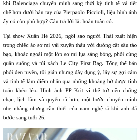
khi Balenciaga chuyển mình sang thời kỳ tinh tế và tiết
chế hơn dưới bàn tay của Pierpaolo Piccioli, liệu hình ảnh
ấy có còn phù hợp? Câu trả lời là: hoàn toàn có.
Tại show Xuân Hè 2026, ngôi sao người Thái xuất hiện
trong chiếc áo sơ mi vải xuyên thấu với đường cắt sâu táo
bạo, khoác ngoài một lớp sơ mi lụa sáng bóng, phối cùng
quần suông và túi xách Le City First Bag. Tổng thể bản
phối đen tuyền, tối giản nhưng đầy dụng ý, lấy sự gợi cảm
và tinh tế làm điểm nhấn qua những khoảng hở được tính
toán khéo léo. Hình ảnh PP Krit vì thế trở nên chững
chạc, lịch lãm và quyến rũ hơn, một bước chuyển mình
nhẹ nhàng nhưng cần thiết của nam nghệ sĩ khi anh đã
bước sang tuổi 26.