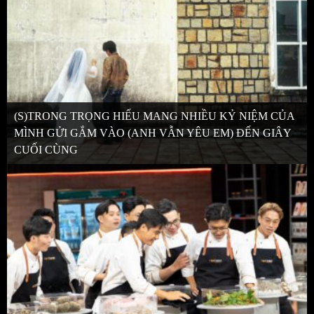
(S)TRONG TRỌNG HIẾU MANG NHIỀU KỶ NIỆM CỦA
MÌNH GỬI GẮM VÀO (ANH VẪN YÊU EM) ĐẾN GIÂY
CUỐI CÙNG