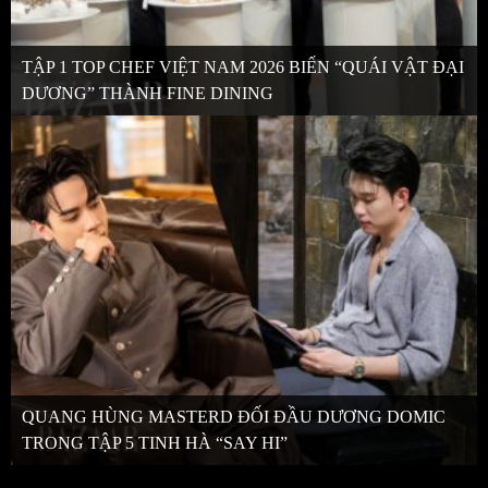
TẬP 1 TOP CHEF VIỆT NAM 2026 BIẾN “QUÁI VẬT ĐẠI
DƯƠNG” THÀNH FINE DINING
QUANG HÙNG MASTERD ĐỐI ĐẦU DƯƠNG DOMIC
TRONG TẬP 5 TINH HÀ “SAY HI”