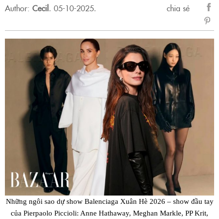
Author:
Cecil
.
05-10-2025.
chia sẻ
sẻ
Fac
Những ngôi sao dự show Balenciaga Xuân Hè 2026 – show đầu tay
của Pierpaolo Piccioli: Anne Hathaway, Meghan Markle, PP Krit,