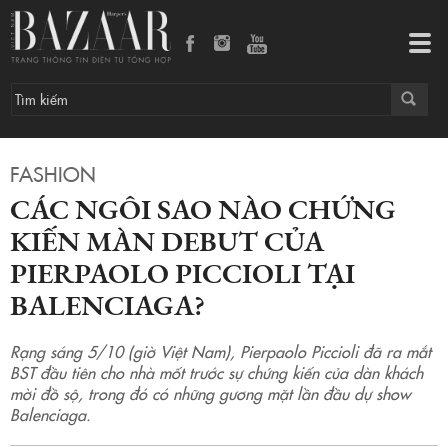
Các ngôi sao nào chứng kiến màn debut của Pierpaolo Piccioli tại Balenciaga?
Tog
navi
FASHION
CÁC NGÔI SAO NÀO CHỨNG
KIẾN MÀN DEBUT CỦA
PIERPAOLO PICCIOLI TẠI
BALENCIAGA?
Rạng sáng 5/10 (giờ Việt Nam), Pierpaolo Piccioli đã ra mắt
BST đầu tiên cho nhà mốt trước sự chứng kiến của dàn khách
mời đồ sộ, trong đó có những gương mặt lần đầu dự show
Balenciaga.