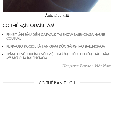
Ảnh: @pp.kritt
CÓ THỂ BẠN QUAN TÂM:
PP KRIT LẦN ĐẦU DIỄN CATWALK TẠI SHOW BALENCIAGA HAUTE
COUTURE
PIERPAOLO PICCIOLI LÀ TÂN GIÁM ĐỐC SÁNG TẠO BALENCIAGA
TRẦN PHI VŨ, DƯƠNG SIÊU VIỆT, TRƯƠNG TIỂU PHỈ DIỄN GIẢI THẨM
MỸ MỚI CỦA BALENCIAGA
Harper’s Bazaar Việt Nam