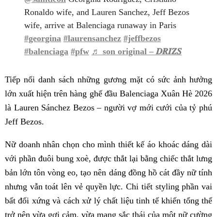
Ronaldo wife, and Lauren Sanchez, Jeff Bezos
wife, arrive at Balenciaga runaway in Paris
#georgina
#laurensanchez
#jeffbezos
#balenciaga
#pfw
♬ son original – 𝑫𝑹𝑰𝒁𝑺
Tiếp nối danh sách những gương mặt có sức ảnh hưởng
lớn xuất hiện trên hàng ghế đầu Balenciaga Xuân Hè 2026
là Lauren Sánchez Bezos – người vợ mới cưới của tỷ phú
Jeff Bezos.
Nữ doanh nhân chọn cho mình thiết kế áo khoác dáng dài
với phần đuôi bung xoè, được thắt lại bằng chiếc thắt lưng
bản lớn tôn vòng eo, tạo nên dáng đồng hồ cát đầy nữ tính
nhưng vẫn toát lên vẻ quyền lực. Chi tiết styling phần vai
bất đối xứng và cách xử lý chất liệu tinh tế khiến tổng thể
trở nên vừa gợi cảm, vừa mang sắc thái của một nữ cường