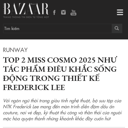
Top 2 Miss Cosmo 2025 như tác phẩm điêu khắc sống động trong thiết kế Frederick Lee
Tog
navi
RUNWAY
TOP 2 MISS COSMO 2025 NHƯ
TÁC PHẨM ĐIÊU KHẮC SỐNG
ĐỘNG TRONG THIẾT KẾ
FREDERICK LEE
Với ngôn ngữ thời trang giàu tính nghệ thuật, bộ sưu tập của
NTK Frederick Lee mang đến màn trình diễn đậm dấu ấn
couture, nơi vẻ đẹp, kỹ thuật thủ công và thần thái của người
mặc hòa quyện thành những khoảnh khắc đầy cuốn hút