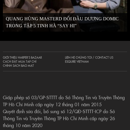
QUANG HÙNG MASTERD ĐỐI ĐẦU DƯƠNG DOMIC
TRONG TẬP 5 TINH HÀ “SAY HI”
GIỚI THIỆU HARPER’S BAZAAR
LIÊN HỆ CHÚNG TÔI / CONTACT US
CÁCH ĐẶT MUA TẠP CHÍ
ESQUIRE VIETNAM
CHÍNH SÁCH BẢO MẬT
Giấp phép số 03/GP-STTTT do Sở Thông Tin và Truyền Thông
TP Hồ Chí Minh cấp ngày 12 tháng 01 năm 2015
Quyết định sửa đổi, bổ sung số 12/QĐ-STTTT-ICP do Sở
Thông Tin và Truyền Thông TP Hồ Chí Minh cấp ngày 26
tháng 10 năm 2020