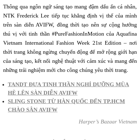
Thông qua ngôn ngữ sáng tạo mang đậm dấu ấn cá nhân,
NTK Frederick Lee tiếp tục khẳng định vị thế của mình
trên sàn diễn AVIFW, đồng thời tạo nên sự cộng hưởng
thú vị với tinh thần #PureFashionInMotion của Aquafina
Vietnam International Fashion Week 21st Edition – nơi
thời trang không ngừng chuyển động để mở rộng giới hạn
của sáng tạo, kết nối nghệ thuật với cảm xúc và mang đến
những trải nghiệm mới cho công chúng yêu thời trang.
TANDT ĐƯA TINH THẦN NGHỈ DƯỠNG MÙA
HÈ LÊN SÀN DIỄN AVIFW
SLING STONE TỪ HÀN QUỐC ĐẾN TP.HCM
CHÀO SÂN AVIFW
Harper’s Bazaar Vietnam