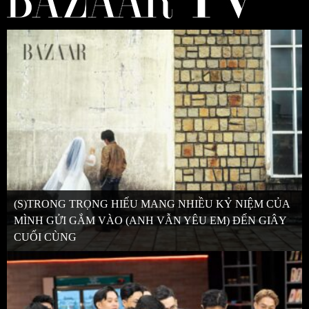
(S)TRONG TRỌNG HIẾU MANG NHIỀU KỶ NIỆM CỦA
MÌNH GỬI GẮM VÀO (ANH VẪN YÊU EM) ĐẾN GIÂY
CUỐI CÙNG