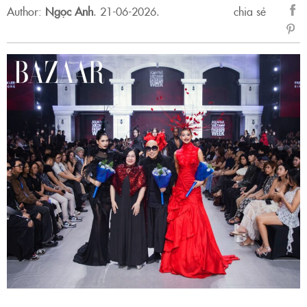
Author:
Ngọc Anh
.
21-06-2026.
chia sẻ
sẻ
Fac