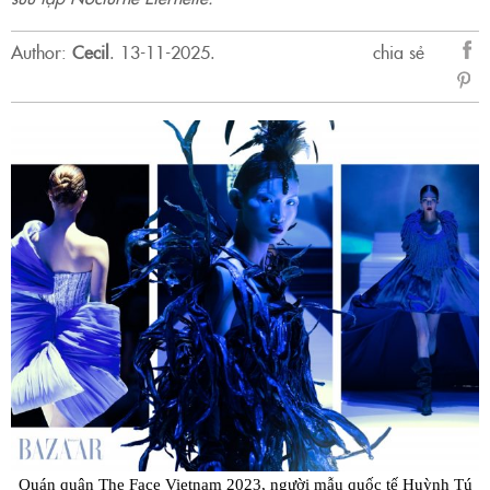
Author:
Cecil
.
13-11-2025.
chia sẻ
sẻ
Fac
Quán quân The Face Vietnam 2023, người mẫu quốc tế Huỳnh Tú