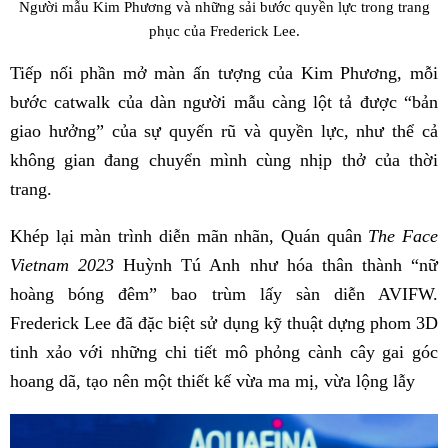
Người mẫu Kim Phương và những sải bước quyền lực trong trang
phục của Frederick Lee.
Tiếp nối phần mở màn ấn tượng của Kim Phương, mỗi
bước catwalk của dàn người mẫu càng lột tả được “bản
giao hưởng” của sự quyến rũ và quyền lực, như thể cả
không gian đang chuyển mình cùng nhịp thở của thời
trang.
Khép lại màn trình diễn mãn nhãn, Quán quân
The Face
Vietnam 2023
Huỳnh Tú Anh như hóa thân thành “nữ
hoàng bóng đêm” bao trùm lấy sàn diễn AVIFW.
Frederick Lee đã đặc biệt sử dụng kỹ thuật dựng phom 3D
tinh xảo với những chi tiết mô phỏng cành cây gai góc
hoang dã, tạo nên một thiết kế vừa ma mị, vừa lộng lẫy