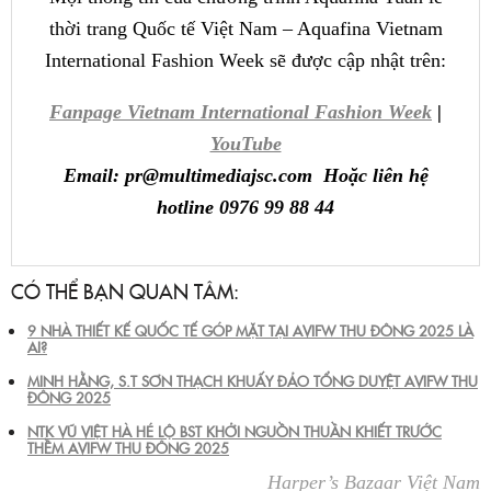
thời trang Quốc tế Việt Nam – Aquafina Vietnam
International Fashion Week sẽ được cập nhật trên:
Fanpage Vietnam International Fashion Week
|
YouTube
Email: pr@multimediajsc.com Hoặc liên hệ
hotline 0976 99 88 44
CÓ THỂ BẠN QUAN TÂM:
9 NHÀ THIẾT KẾ QUỐC TẾ GÓP MẶT TẠI AVIFW THU ĐÔNG 2025 LÀ
AI?
MINH HẰNG, S.T SƠN THẠCH KHUẤY ĐẢO TỔNG DUYỆT AVIFW THU
ĐÔNG 2025
NTK VŨ VIỆT HÀ HÉ LỘ BST KHỞI NGUỒN THUẦN KHIẾT TRƯỚC
THỀM AVIFW THU ĐÔNG 2025
Harper’s Bazaar Việt Nam