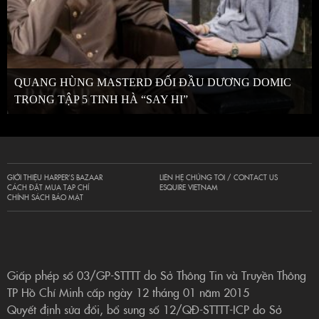
QUANG HÙNG MASTERD ĐỐI ĐẦU DƯƠNG DOMIC
TRONG TẬP 5 TINH HÀ “SAY HI”
GIỚI THIỆU HARPER’S BAZAAR
LIÊN HỆ CHÚNG TÔI / CONTACT US
CÁCH ĐẶT MUA TẠP CHÍ
ESQUIRE VIETNAM
CHÍNH SÁCH BẢO MẬT
Giấp phép số 03/GP-STTTT do Sở Thông Tin và Truyền Thông
TP Hồ Chí Minh cấp ngày 12 tháng 01 năm 2015
Quyết định sửa đổi, bổ sung số 12/QĐ-STTTT-ICP do Sở