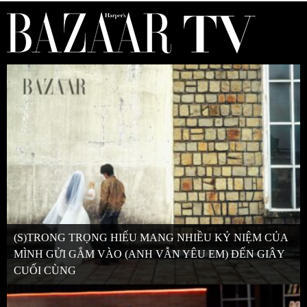
(S)TRONG TRỌNG HIẾU MANG NHIỀU KỶ NIỆM CỦA
MÌNH GỬI GẮM VÀO (ANH VẪN YÊU EM) ĐẾN GIÂY
CUỐI CÙNG