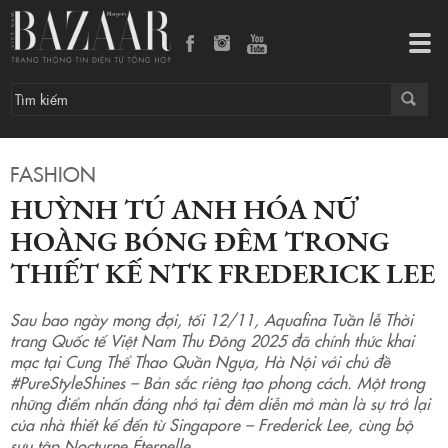
Huỳnh Tú Anh hóa nữ hoàng bóng đêm trong thiết kế NTK Frederick Lee
Tog
navi
FASHION
HUỲNH TÚ ANH HÓA NỮ
HOÀNG BÓNG ĐÊM TRONG
THIẾT KẾ NTK FREDERICK LEE
Sau bao ngày mong đợi, tối 12/11, Aquafina Tuần lễ Thời
trang Quốc tế Việt Nam Thu Đông 2025 đã chính thức khai
mạc tại Cung Thể Thao Quần Ngựa, Hà Nội với chủ đề
#PureStyleShines – Bản sắc riêng tạo phong cách. Một trong
những điểm nhấn đáng nhớ tại đêm diễn mở màn là sự trở lại
của nhà thiết kế đến từ Singapore – Frederick Lee, cùng bộ
sưu tập Nocturne Éternelle.