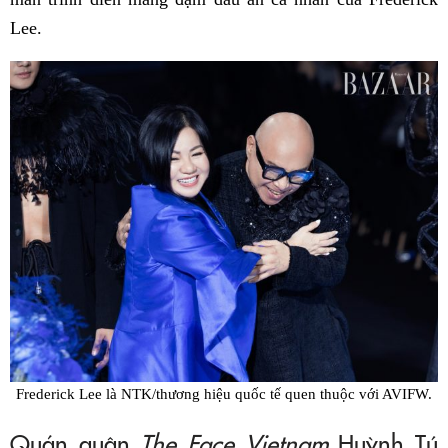
Lee.
Frederick Lee là NTK/thương hiệu quốc tế quen thuộc với AVIFW.
Quán quân
The Face Vietnam
Huỳnh Tú