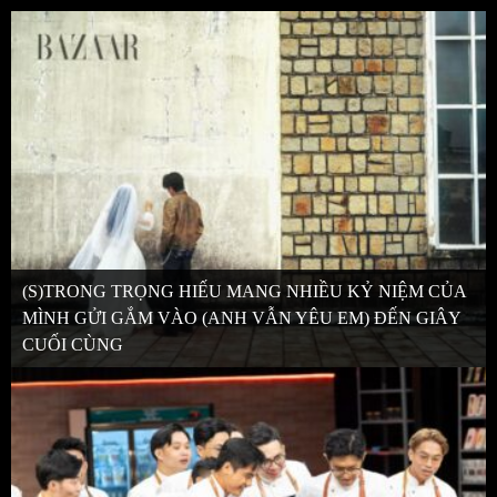
(S)TRONG TRỌNG HIẾU MANG NHIỀU KỶ NIỆM CỦA
MÌNH GỬI GẮM VÀO (ANH VẪN YÊU EM) ĐẾN GIÂY
CUỐI CÙNG