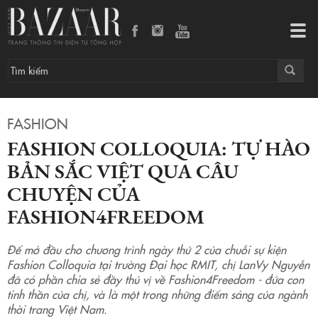
Fashion Colloquia: tự hào bản sắc Việt qua câu chuyện của Fashion4Freedom
Tog
navi
FASHION
FASHION COLLOQUIA: TỰ HÀO
BẢN SẮC VIỆT QUA CÂU
CHUYỆN CỦA
FASHION4FREEDOM
Để mở đầu cho chương trình ngày thứ 2 của chuỗi sự kiện
Fashion Colloquia tại trường Đại học RMIT, chị LanVy Nguyễn
đã có phần chia sẻ đầy thú vị về Fashion4Freedom - đứa con
tinh thần của chị, và là một trong những điểm sáng của ngành
thời trang Việt Nam.