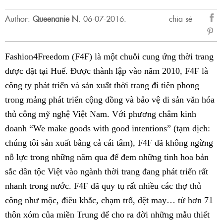
Author:
Queenanie N
.
06-07-2016.
chia sẻ
sẻ
Fac
Fashion4Freedom (F4F) là một chuỗi cung ứng thời trang
được đặt tại Huế. Được thành lập vào năm 2010, F4F là
công ty phát triển và sản xuất thời trang đi tiên phong
trong mảng phát triển cộng đồng và bảo vệ di sản văn hóa
thủ công mỹ nghệ Việt Nam. Với phương châm kinh
doanh “We make goods with good intentions” (tạm dịch:
chúng tôi sản xuất bằng cả cái tâm), F4F đã không ngừng
nỗ lực trong những năm qua để đem những tinh hoa bản
sắc dân tộc Việt vào ngành thời trang đang phát triển rất
nhanh trong nước. F4F đã quy tụ rất nhiều các thợ thủ
công như mộc, điêu khắc, chạm trổ, dệt may… từ hơn 71
thôn xóm của miền Trung để cho ra đời những mẫu thiết