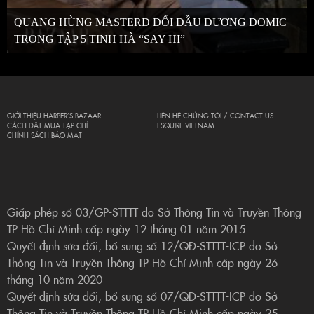
QUANG HÙNG MASTERD ĐỐI ĐẦU DƯƠNG DOMIC
TRONG TẬP 5 TINH HÀ “SAY HI”
GIỚI THIỆU HARPER’S BAZAAR
LIÊN HỆ CHÚNG TÔI / CONTACT US
CÁCH ĐẶT MUA TẠP CHÍ
ESQUIRE VIETNAM
CHÍNH SÁCH BẢO MẬT
Giấp phép số 03/GP-STTTT do Sở Thông Tin và Truyền Thông
TP Hồ Chí Minh cấp ngày 12 tháng 01 năm 2015
Quyết định sửa đổi, bổ sung số 12/QĐ-STTTT-ICP do Sở
Thông Tin và Truyền Thông TP Hồ Chí Minh cấp ngày 26
tháng 10 năm 2020
Quyết định sửa đổi, bổ sung số 07/QĐ-STTTT-ICP do Sở
Thông Tin và Truyền Thông TP Hồ Chí Minh cấp ngày 25