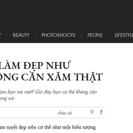
Y
BEAUTY
PHOTOSHOOTS
PEOPLE
LIFESTYL
LÀM ĐẸP NHƯ
ÔNG CẦN XĂM THẬT
 làm bạn mê mệt? Giờ đây bạn có thể không cần
ang sức
chia sẻ
sẻ
ăm tuyệt đẹp trên cơ thể như một biểu tượng
Facebook