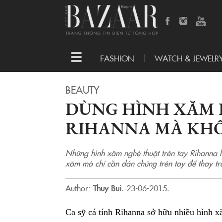
Toggle
FASHION
WATCH & JEWELR
navigation
BEAUTY
DÙNG HÌNH XĂM 
RIHANNA MÀ KH
Những hình xăm nghệ thuật trên tay Rihanna
xăm mà chỉ cần dán chúng trên tay để thay tr
Author:
Thuy Bui
.
23-06-2015.
Ca sỹ cá tính Rihanna sở hữu nhiều hình x