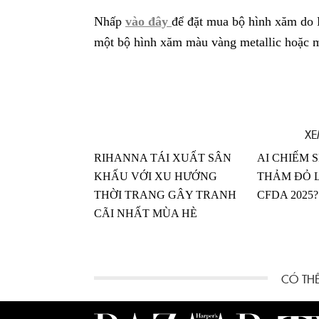
Nhấp
vào đây
để đặt mua bộ hình xăm do 
một bộ hình xăm màu vàng metallic hoặc 
XE
RIHANNA TÁI XUẤT SÂN
AI CHIẾM 
KHẤU VỚI XU HƯỚNG
THẢM ĐỎ L
THỜI TRANG GÂY TRANH
CFDA 2025?
CÃI NHẤT MÙA HÈ