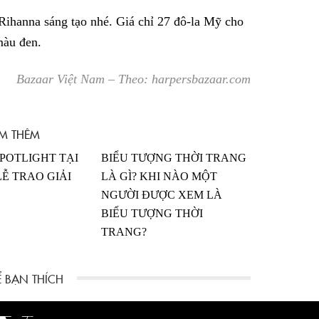
Rihanna sáng tạo nhé. Giá chỉ 27 đô-la Mỹ cho
màu đen.
Bazaar Việt Nam –
Theo: harpersbazaar.com
M THÊM
SPOTLIGHT TẠI
BIỂU TƯỢNG THỜI TRANG
Ễ TRAO GIẢI
LÀ GÌ? KHI NÀO MỘT
NGƯỜI ĐƯỢC XEM LÀ
BIỂU TƯỢNG THỜI
TRANG?