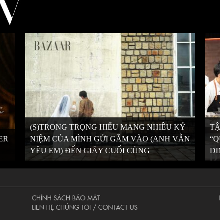
(S)TRONG TRỌNG HIẾU MANG NHIỀU KỶ
TẬ
ER
NIỆM CỦA MÌNH GỬI GẮM VÀO (ANH VẪN
“Q
YÊU EM) ĐẾN GIÂY CUỐI CÙNG
DI
CHÍNH SÁCH BẢO MẬT
LIÊN HỆ CHÚNG TÔI / CONTACT US