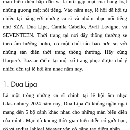
màn biểu diễn hấp dẫn và là nơi gặp mặt của hàng loạt
những gương mặt nổi tiếng. Vào năm nay, lễ hội đã hội tụ
nhiều tại năng với những ca sĩ và nhóm nhạc nổi tiếng
như SZA, Dua Lipa, Camila Cabello, Avril Lavigne, và
SEVENTEEN. Thời trang tại nơi đây thông thường sẽ
theo âm hưởng boho, có một chút táo bạo hơn so với
những sàn diễn thời trang thông thường. Hãy cùng
Harper’s Bazaar điểm lại một số trang phục được chú ý
nhiều đến tại lễ hội âm nhạc năm nay.
1. Dua Lipa
Là một trông những ca sĩ chính tại lễ hội âm nhạc
Glastonbury 2024 năm nay, Dua Lipa đã không ngần ngại
mang đến 5 bộ cánh khác nhau cho những màn biểu diễn
của mình. Mặc dù khung thời gian biểu diễn có giới hạn,
cô và stylist Jahleel Weaver vẫn cố gắng tạo điểm nhấn.