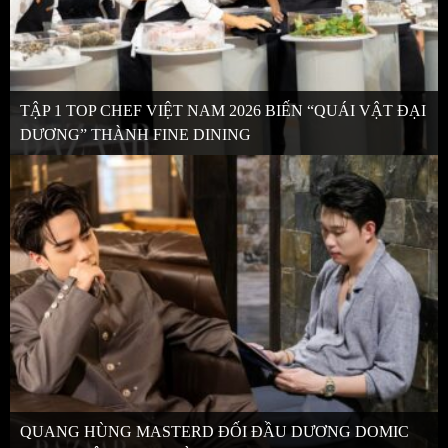
TẬP 1 TOP CHEF VIỆT NAM 2026 BIẾN “QUÁI VẬT ĐẠI
DƯƠNG” THÀNH FINE DINING
QUANG HÙNG MASTERD ĐỐI ĐẦU DƯƠNG DOMIC