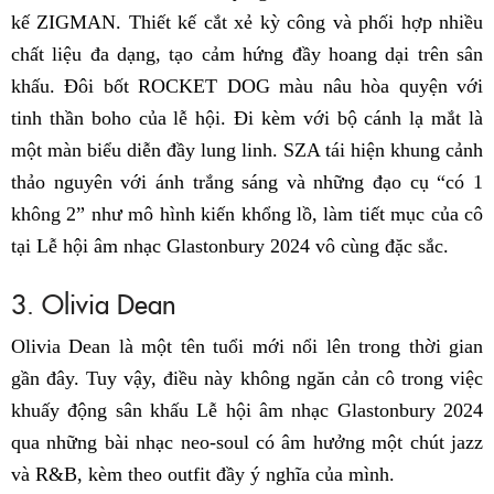
kế ZIGMAN. Thiết kế cắt xẻ kỳ công và phối hợp nhiều
chất liệu đa dạng, tạo cảm hứng đầy hoang dại trên sân
khấu. Đôi bốt ROCKET DOG màu nâu hòa quyện với
tinh thần boho của lễ hội. Đi kèm với bộ cánh lạ mắt là
một màn biểu diễn đầy lung linh. SZA tái hiện khung cảnh
thảo nguyên với ánh trắng sáng và những đạo cụ “có 1
không 2” như mô hình kiến khổng lồ, làm tiết mục của cô
tại Lễ hội âm nhạc Glastonbury 2024 vô cùng đặc sắc.
3. Olivia Dean
Olivia Dean là một tên tuổi mới nổi lên trong thời gian
gần đây. Tuy vậy, điều này không ngăn cản cô trong việc
khuấy động sân khấu Lễ hội âm nhạc Glastonbury 2024
qua những bài nhạc neo-soul có âm hưởng một chút jazz
và R&B, kèm theo outfit đầy ý nghĩa của mình.