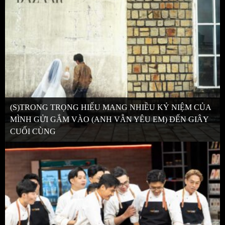
(S)TRONG TRỌNG HIẾU MANG NHIỀU KỶ NIỆM CỦA
MÌNH GỬI GẮM VÀO (ANH VẪN YÊU EM) ĐẾN GIÂY
CUỐI CÙNG