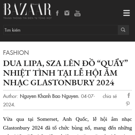
Dua Lipa, SZA lên đồ “quẩy” nhiệt tình tại lễ hội âm nhạc Glastonbury 2024
Tog
navi
FASHION
DUA LIPA, SZA LÊN ĐỒ “QUẨY”
NHIỆT TÌNH TẠI LỄ HỘI ÂM
NHẠC GLASTONBURY 2024
Author:
Nguyen Khanh Bao Nguyen
.
04-07-
chia sẻ
2024.
sẻ
Fac
Vừa qua tại Somerset, Anh Quốc, lễ hội âm nhạc
Glastonbury 2024 đã tổ chức bùng nổ, mang đến những