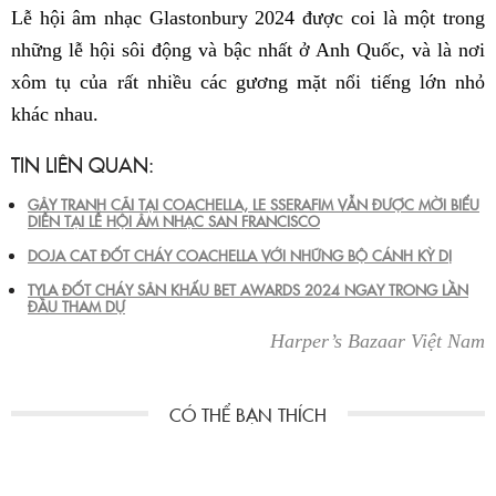
Lễ hội âm nhạc Glastonbury 2024 được coi là một trong
những lễ hội sôi động và bậc nhất ở Anh Quốc, và là nơi
xôm tụ của rất nhiều các gương mặt nổi tiếng lớn nhỏ
khác nhau.
TIN LIÊN QUAN:
GÂY TRANH CÃI TẠI COACHELLA, LE SSERAFIM VẪN ĐƯỢC MỜI BIỂU
DIỄN TẠI LỄ HỘI ÂM NHẠC SAN FRANCISCO
DOJA CAT ĐỐT CHÁY COACHELLA VỚI NHỮNG BỘ CÁNH KỲ DỊ
TYLA ĐỐT CHÁY SÂN KHẤU BET AWARDS 2024 NGAY TRONG LẦN
ĐẦU THAM DỰ
Harper’s Bazaar Việt Nam