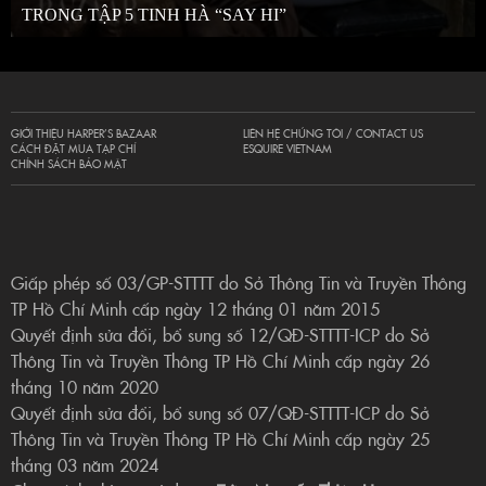
TRONG TẬP 5 TINH HÀ “SAY HI”
GIỚI THIỆU HARPER’S BAZAAR
LIÊN HỆ CHÚNG TÔI / CONTACT US
CÁCH ĐẶT MUA TẠP CHÍ
ESQUIRE VIETNAM
CHÍNH SÁCH BẢO MẬT
Giấp phép số 03/GP-STTTT do Sở Thông Tin và Truyền Thông
TP Hồ Chí Minh cấp ngày 12 tháng 01 năm 2015
Quyết định sửa đổi, bổ sung số 12/QĐ-STTTT-ICP do Sở
Thông Tin và Truyền Thông TP Hồ Chí Minh cấp ngày 26
tháng 10 năm 2020
Quyết định sửa đổi, bổ sung số 07/QĐ-STTTT-ICP do Sở
Thông Tin và Truyền Thông TP Hồ Chí Minh cấp ngày 25
tháng 03 năm 2024