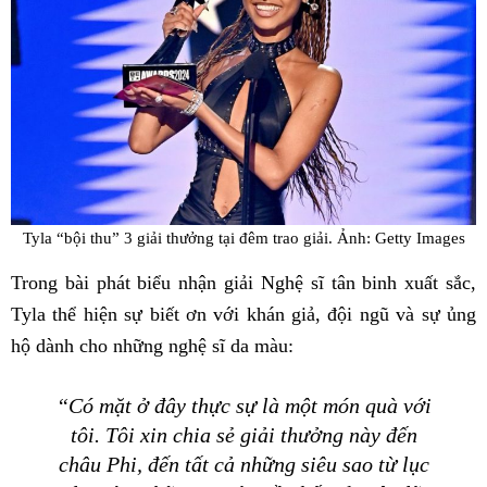
Tyla “bội thu” 3 giải thưởng tại đêm trao giải. Ảnh: Getty Images
Trong bài phát biểu nhận giải Nghệ sĩ tân binh xuất sắc,
Tyla thể hiện sự biết ơn với khán giả, đội ngũ và sự ủng
hộ dành cho những nghệ sĩ da màu:
“Có mặt ở đây thực sự là một món quà với
tôi. Tôi xin chia sẻ giải thưởng này đến
châu Phi, đến tất cả những siêu sao từ lục