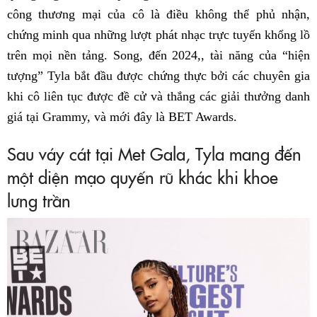
công thương mại của cô là điều không thể phủ nhận,
chứng minh qua những lượt phát nhạc trực tuyến khổng lồ
trên mọi nền tảng. Song, đến 2024,, tài năng của “hiện
tượng” Tyla bắt đầu được chứng thực bởi các chuyên gia
khi cô liên tục được đề cử và thắng các giải thưởng danh
giá tại Grammy, và mới đây là BET Awards.
Sau váy cát tại Met Gala, Tyla mang đến
một diện mạo quyến rũ khác khi khoe
lưng trần