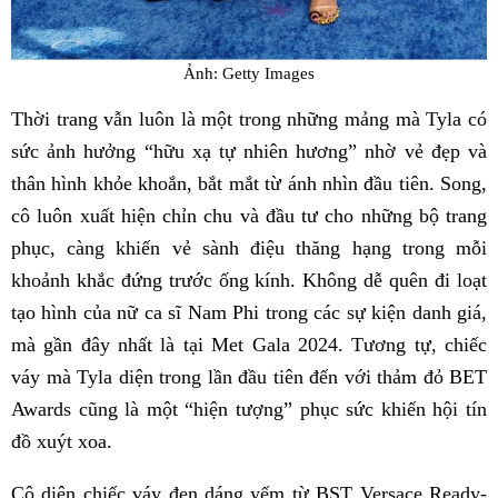
Ảnh: Getty Images
Thời trang vẫn luôn là một trong những mảng mà Tyla có
sức ảnh hưởng “hữu xạ tự nhiên hương” nhờ vẻ đẹp và
thân hình khỏe khoắn, bắt mắt từ ánh nhìn đầu tiên. Song,
cô luôn xuất hiện chỉn chu và đầu tư cho những bộ trang
phục, càng khiến vẻ sành điệu thăng hạng trong mỗi
khoảnh khắc đứng trước ống kính. Không dễ quên đi loạt
tạo hình của nữ ca sĩ Nam Phi trong các sự kiện danh giá,
mà gần đây nhất là tại Met Gala 2024. Tương tự, chiếc
váy mà Tyla diện trong lần đầu tiên đến với thảm đỏ BET
Awards cũng là một “hiện tượng” phục sức khiến hội tín
đồ xuýt xoa.
Cô diện chiếc váy đen dáng yếm từ BST Versace Ready-