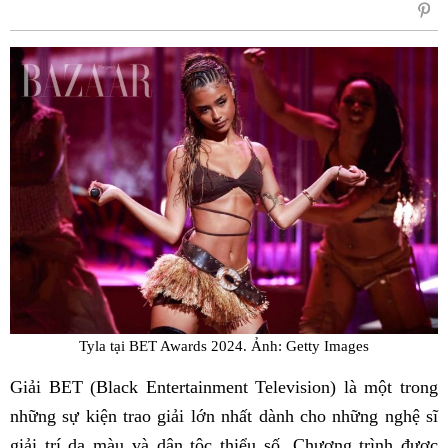
sẻ
Fac
Tyla tại BET Awards 2024. Ảnh: Getty Images
Giải BET (Black Entertainment Television) là một trong
những sự kiện trao giải lớn nhất dành cho những nghệ sĩ
giải trí da màu và dân tộc thiểu số. Chương trình được