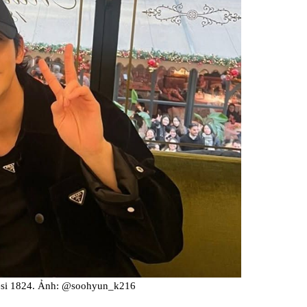
esi 1824. Ảnh: @soohyun_k216