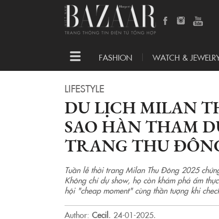
Toggle
FASHION
WATCH & JEWELR
navigation
LIFESTYLE
DU LỊCH MILAN T
SAO HÀN THAM D
TRANG THU ĐÔNG
Tuần lễ thời trang Milan Thu Đông 2025 chứn
Không chỉ dự show, họ còn khám phá ẩm thực 
hội "cheap moment" cùng thần tượng khi chec
Author:
Cecil
.
24-01-2025.