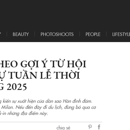
Y
BEAUTY
PHOTOSHOOTS
PEOPLE
LIFESTYL
HEO GỢI Ý TỪ HỘI
Ự TUẦN LỄ THỜI
 2025
g kiến sự xuất hiện của dàn sao Hàn đình đám.
Milan. Nếu đến đây đi du lịch, đừng bỏ qua cơ
k-in những địa điểm này.
chia sẻ