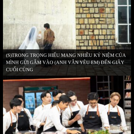
(S)TRONG TRỌNG HIẾU MANG NHIỀU KỶ NIỆM CỦA
MÌNH GỬI GẮM VÀO (ANH VẪN YÊU EM) ĐẾN GIÂY
CUỐI CÙNG