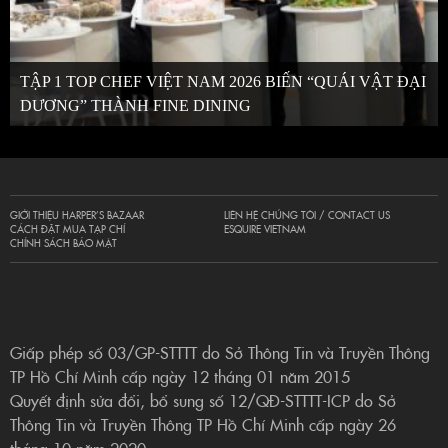
TẬP 1 TOP CHEF VIỆT NAM 2026 BIẾN “QUÁI VẬT ĐẠI
DƯƠNG” THÀNH FINE DINING
GIỚI THIỆU HARPER’S BAZAAR
LIÊN HỆ CHÚNG TÔI / CONTACT US
CÁCH ĐẶT MUA TẠP CHÍ
ESQUIRE VIETNAM
CHÍNH SÁCH BẢO MẬT
Giấp phép số 03/GP-STTTT do Sở Thông Tin và Truyền Thông
TP Hồ Chí Minh cấp ngày 12 tháng 01 năm 2015
Quyết định sửa đổi, bổ sung số 12/QĐ-STTTT-ICP do Sở
Thông Tin và Truyền Thông TP Hồ Chí Minh cấp ngày 26
tháng 10 năm 2020