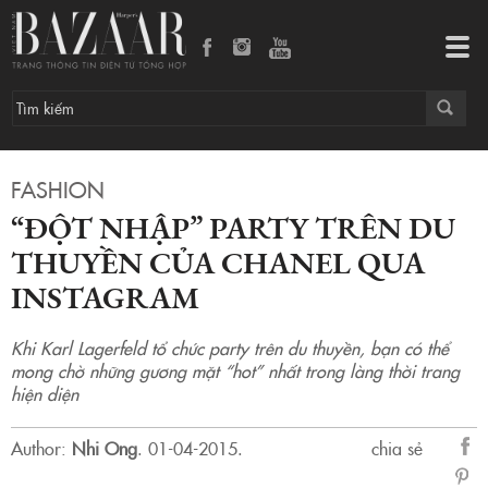
“Đột nhập” party trên du thuyền của Chanel qua Instagram
Tog
navi
FASHION
“ĐỘT NHẬP” PARTY TRÊN DU
THUYỀN CỦA CHANEL QUA
INSTAGRAM
Khi Karl Lagerfeld tổ chức party trên du thuyền, bạn có thể
mong chờ những gương mặt “hot” nhất trong làng thời trang
hiện diện
Author:
Nhi Ong
.
01-04-2015.
chia sẻ
sẻ