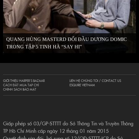
QUANG HÙNG MASTERD ĐỐI ĐẦU DƯƠNG DOMIC
TRONG TẬP 5 TINH HÀ “SAY HI”
GIỚI THIỆU HARPER’S BAZAAR
LIÊN HỆ CHÚNG TÔI / CONTACT US
CÁCH ĐẶT MUA TẠP CHÍ
ESQUIRE VIETNAM
CHÍNH SÁCH BẢO MẬT
Giấp phép số 03/GP-STTTT do Sở Thông Tin và Truyền Thông
TP Hồ Chí Minh cấp ngày 12 tháng 01 năm 2015
Quyết định sửa đổi, bổ sung số 12/QĐ-STTTT-ICP do Sở