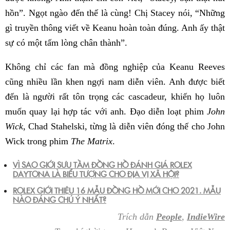
hồn”. Ngọt ngào đến thế là cùng! Chị Stacey nói, “Những
gì truyền thông viết về Keanu hoàn toàn đúng. Anh ấy thật
sự có một tấm lòng chân thành”.
Không chỉ các fan mà đồng nghiệp của Keanu Reeves
cũng nhiều lần khen ngợi nam diễn viên. Anh được biết
đến là người rất tôn trọng các cascadeur, khiến họ luôn
muốn quay lại hợp tác với anh. Đạo diễn loạt phim
John
Wick
, Chad Stahelski, từng là diễn viên đóng thế cho John
Wick trong phim
The Matrix
.
VÌ SAO GIỚI SƯU TẦM ĐỒNG HỒ ĐÁNH GIÁ ROLEX
DAYTONA LÀ BIỂU TƯỢNG CHO ĐỊA VỊ XÃ HỘI?
ROLEX GIỚI THIỆU 16 MẪU ĐỒNG HỒ MỚI CHO 2021. MẪU
NÀO ĐÁNG CHÚ Ý NHẤT?
Trích dẫn
People
,
IndieWire