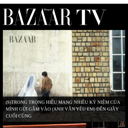
(S)TRONG TRỌNG HIẾU MANG NHIỀU KỶ NIỆM CỦA
MÌNH GỬI GẮM VÀO (ANH VẪN YÊU EM) ĐẾN GIÂY
CUỐI CÙNG