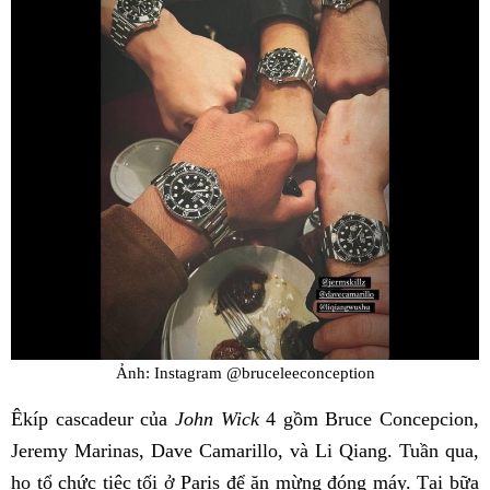
Ảnh: Instagram @bruceleeconception
Êkíp cascadeur của
John Wick
4 gồm Bruce Concepcion,
Jeremy Marinas, Dave Camarillo, và Li Qiang. Tuần qua,
họ tổ chức tiệc tối ở Paris để ăn mừng đóng máy. Tại bữa