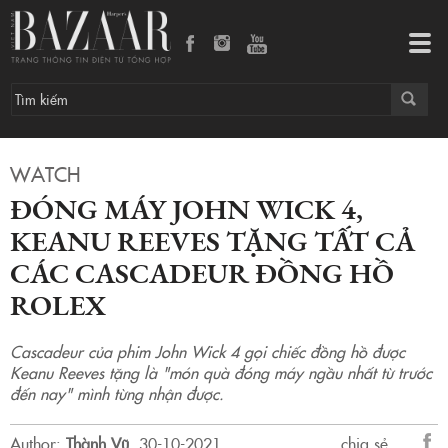
Đóng máy John Wick 4, Keanu Reeves tặng tất cả các cascadeur đồng hồ Rolex
Tog
navi
WATCH
ĐÓNG MÁY JOHN WICK 4,
KEANU REEVES TẶNG TẤT CẢ
CÁC CASCADEUR ĐỒNG HỒ
ROLEX
Cascadeur của phim John Wick 4 gọi chiếc đồng hồ được
Keanu Reeves tặng là "món quà đóng máy ngầu nhất từ trước
đến nay" mình từng nhận được.
Author:
Thành Vũ
.
30-10-2021.
chia sẻ