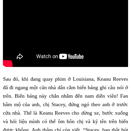
Sau đó, khi đang quay phim ở Louisiana, Keanu Reeves
đã đi ngang một căn nhà dân cắm biển bảng ghi câu nói ở
trên. Biển bảng này chắn nhắm đến nam diễn viên! Fan
hâm mộ của anh, chị Stacey, đứng ngó theo anh ở trước
cửa nhà. Thế là Keanu Reeves cho dừng xe, bước xuống
và hỏi liệu mình có thể ôm hôn chị và ký tên trên biển
được không. Anh thậm chí còn viết, “Stacey, bạn thật hút