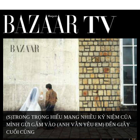
(S)TRONG TRỌNG HIẾU MANG NHIỀU KỶ NIỆM CỦA
MÌNH GỬI GẮM VÀO (ANH VẪN YÊU EM) ĐẾN GIÂY
CUỐI CÙNG