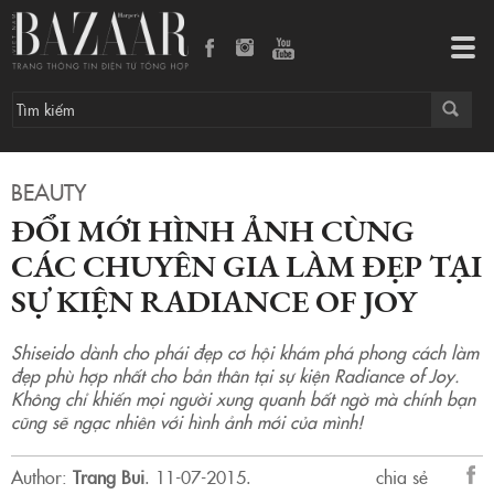
Đổi mới hình ảnh cùng các chuyên gia làm đẹp tại sự kiện Radiance of Joy
Tog
navi
BEAUTY
ĐỔI MỚI HÌNH ẢNH CÙNG
CÁC CHUYÊN GIA LÀM ĐẸP TẠI
SỰ KIỆN RADIANCE OF JOY
Shiseido dành cho phái đẹp cơ hội khám phá phong cách làm
đẹp phù hợp nhất cho bản thân tại sự kiện Radiance of Joy.
Không chỉ khiến mọi người xung quanh bất ngờ mà chính bạn
cũng sẽ ngạc nhiên với hình ảnh mới của mình!
Author:
Trang Bui
.
11-07-2015.
chia sẻ