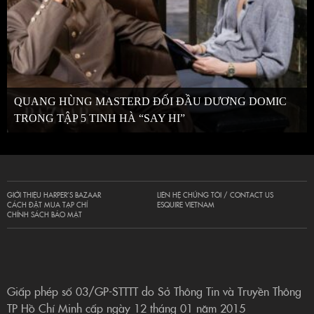
QUANG HÙNG MASTERD ĐỐI ĐẦU DƯƠNG DOMIC
TRONG TẬP 5 TINH HÀ “SAY HI”
GIỚI THIỆU HARPER’S BAZAAR
LIÊN HỆ CHÚNG TÔI / CONTACT US
CÁCH ĐẶT MUA TẠP CHÍ
ESQUIRE VIETNAM
CHÍNH SÁCH BẢO MẬT
Giấp phép số 03/GP-STTTT do Sở Thông Tin và Truyền Thông
TP Hồ Chí Minh cấp ngày 12 tháng 01 năm 2015