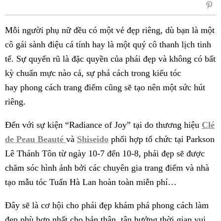
sẻ
Fac
Mỗi người phụ nữ đều có một vẻ đẹp riêng, dù bạn là một
cô gái sành điệu cá tính hay là một quý cô thanh lịch tinh
tế. Sự quyến rũ là đặc quyền của phái đẹp và không có bất
kỳ chuẩn mực nào cả, sự phá cách trong kiểu tóc
hay phong cách trang điểm cũng sẽ tạo nên một sức hút
riêng.
Đến với sự kiện “Radiance of Joy” tại do thương hiệu
Clé
de Peau Beauté
và
Shiseido
phối hợp tổ chức tại Parkson
Lê Thánh Tôn từ ngày 10-7 đến 10-8, phái đẹp sẽ được
chăm sóc hình ảnh bởi các chuyên gia trang điểm và nhà
tạo mẫu tóc Tuấn Hà Lan hoàn toàn miễn phí…
Đây sẽ là cơ hội cho phái đẹp khám phá phong cách làm
đẹp phù hợp nhất cho bản thân, tận hưởng thời gian vui