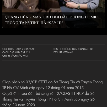
QUANG HÙNG MASTERD ĐỐI ĐẦU DƯƠNG DOMIC
TRONG TẬP 5 TINH HÀ “SAY HI”
GIỚI THIỆU HARPER’S BAZAAR
LIÊN HỆ CHÚNG TÔI / CONTACT US
CÁCH ĐẶT MUA TẠP CHÍ
ESQUIRE VIETNAM
CHÍNH SÁCH BẢO MẬT
Giấp phép số 03/GP-STTTT do Sở Thông Tin và Truyền Thông
TP Hồ Chí Minh cấp ngày 12 tháng 01 năm 2015
Quyết định sửa đổi, bổ sung số 12/QĐ-STTTT-ICP do Sở
Thông Tin và Truyền Thông TP Hồ Chí Minh cấp ngày 26
tháng 10 năm 2020