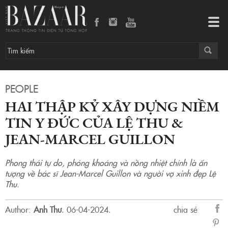
Tog
navi
PEOPLE
HAI THẬP KỶ XÂY DỰNG NIỀM
TIN Y ĐỨC CỦA LỆ THU &
JEAN-MARCEL GUILLON
Phong thái tự do, phóng khoáng và nồng nhiệt chính là ấn
tượng về bác sĩ Jean-Marcel Guillon và người vợ xinh đẹp Lệ
Thu.
Author:
Anh Thư
.
06-04-2024.
chia sẻ
sẻ