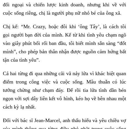
đối ngoại và chiến lược kinh doanh, nhưng khi về với
cuộc sống riêng, chị là người phụ nữ nhỏ bé của ông xã.
Chị kể: “Mr. Crazy, hoặc đôi khi ‘ông Tây’, là cách tôi
gọi người bạn đời của mình. Kể từ khi tình yêu chạm ngõ
vào giây phút bối rối ban đầu, tôi biết mình sẵn sàng “đốt
mình”, cho phép bản thân nhận được nguồn cảm hứng bất
tận của tình yêu”.
Cả hai từng đi qua những cãi vã nảy lửa vì khác biệt quan
điểm trong công việc và cuộc sống. Mâu thuẫn có lúc
tưởng chừng như chạm đáy. Để rồi tia lửa tình dần bén
ngọn với sợi dây liên kết vô hình, kéo họ về bên nhau một
cách kỳ lạ nhất.
Đối với bác sĩ Jean-Marcel, anh thấu hiểu và yêu chiều vợ
của mình thông qua từng điều nhỏ nhặt trong cuộc sống