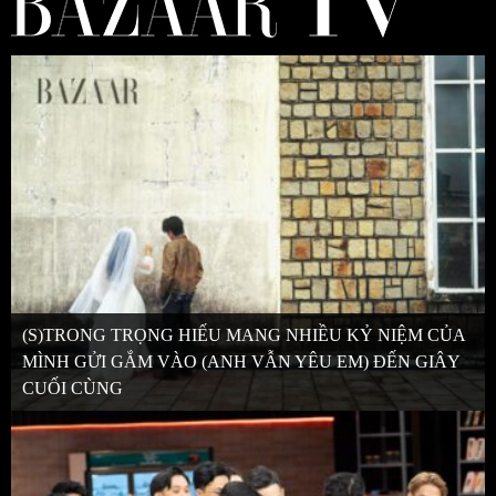
(S)TRONG TRỌNG HIẾU MANG NHIỀU KỶ NIỆM CỦA
MÌNH GỬI GẮM VÀO (ANH VẪN YÊU EM) ĐẾN GIÂY
CUỐI CÙNG