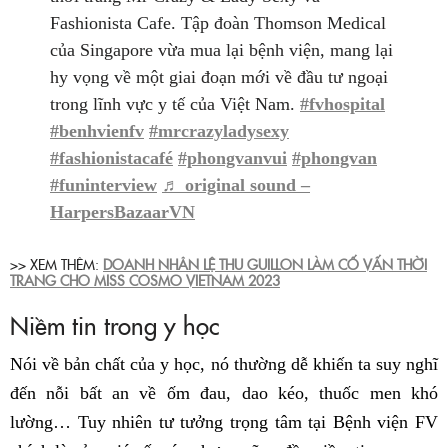
Fashionista Cafe. Tập đoàn Thomson Medical
của Singapore vừa mua lại bệnh viện, mang lại
hy vọng về một giai đoạn mới về đầu tư ngoại
trong lĩnh vực y tế của Việt Nam.
#fvhospital
#benhvienfv
#mrcrazyladysexy
#fashionistacafé
#phongvanvui
#phongvan
#funinterview
♬ original sound –
HarpersBazaarVN
>> XEM THÊM:
DOANH NHÂN LỆ THU GUILLON LÀM CỐ VẤN THỜI
TRANG CHO MISS COSMO VIETNAM 2023
Niềm tin trong y học
Nói về bản chất của y học, nó thường dễ khiến ta suy nghĩ
đến nỗi bất an về ốm đau, dao kéo, thuốc men khó
lường… Tuy nhiên tư tưởng trọng tâm tại Bệnh viện FV