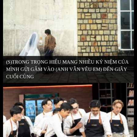
(S)TRONG TRỌNG HIẾU MANG NHIỀU KỶ NIỆM CỦA
MÌNH GỬI GẮM VÀO (ANH VẪN YÊU EM) ĐẾN GIÂY
CUỐI CÙNG