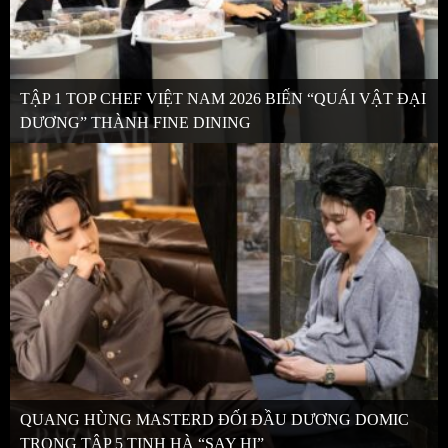
TẬP 1 TOP CHEF VIỆT NAM 2026 BIẾN “QUÁI VẬT ĐẠI
DƯƠNG” THÀNH FINE DINING
QUANG HÙNG MASTERD ĐỐI ĐẦU DƯƠNG DOMIC
TRONG TẬP 5 TINH HÀ “SAY HI”