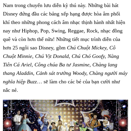
Nam trong chuyến lưu diễn kỳ thú này. Những bài hát
Disney đứng đầu các bảng xếp hạng được hòa âm phối
khí theo những phong cách âm nhạc thịnh hành nhất hiện
nay như Hiphop, Pop, Swing, Reggae, Rock, nhạc đồng
quê và còn hơn thế nữa! Những tiết mục trình diễn của
hơn 25 ngôi sao Disney, gồm
Chú Chuột Mickey, Cô
Chuột Minnie, Chú Vịt Donald, Chú Chó Goofy, Nàng
Tiên Cá Ariel, Công chúa Ba tư Jasmine, Chàng lang
thang Aladdin, Cảnh sát trưởng Woody, Chàng người máy
nghĩa hiệp Buzz
… sẽ làm cho các bé của bạn cười như
nắc nẻ.