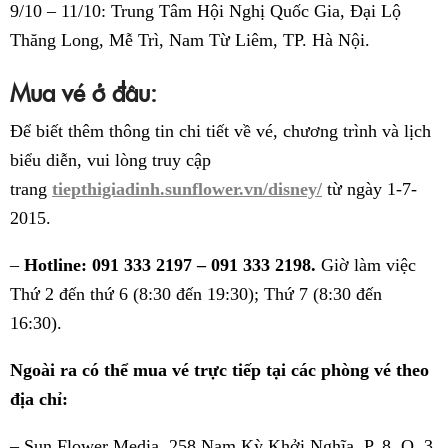
9/10 – 11/10: Trung Tâm Hội Nghị Quốc Gia, Đại Lộ
Thăng Long, Mễ Trì, Nam Từ Liêm, TP. Hà Nội.
Mua vé ở đâu:
Để biết thêm thông tin chi tiết về vé, chương trình và lịch
biểu diễn, vui lòng truy cập
trang
tiepthigiadinh.sunflower.vn/disney/
từ ngày 1-7-
2015.
–
Hotline:
091 333 2197 – 091 333 2198.
Giờ làm việc
Thứ 2 đến thứ 6 (8:30 đến 19:30); Thứ 7 (8:30 đến
16:30).
Ngoài ra có thể mua vé trực tiếp tại các phòng vé theo
địa chỉ:
– Sun Flower Media, 258 Nam Kỳ Khởi Nghĩa, P. 8, Q. 3,