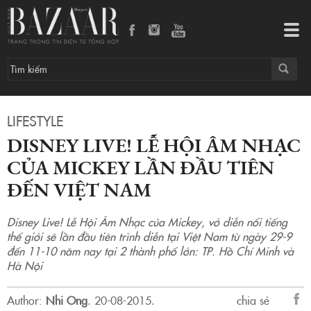
Disney Live! Lễ Hội Âm Nhạc Của Mickey lần đầu tiên đến Việt Nam
Tog
navi
LIFESTYLE
DISNEY LIVE! LỄ HỘI ÂM NHẠC
CỦA MICKEY LẦN ĐẦU TIÊN
ĐẾN VIỆT NAM
Disney Live! Lễ Hội Âm Nhạc của Mickey, vở diễn nổi tiếng
thế giới sẽ lần đầu tiên trình diễn tại Việt Nam từ ngày 29-9
đến 11-10 năm nay tại 2 thành phố lớn: TP. Hồ Chí Minh và
Hà Nội
Author:
Nhi Ong
.
20-08-2015.
chia sẻ