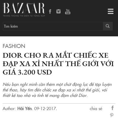
Dior cho ra mắt chiếc xe đạp xa xỉ nhất thế giới với giá 3.200 USD
Tog
navi
FASHION
DIOR CHO RA MẮT CHIẾC XE
ĐẠP XA XỈ NHẤT THẾ GIỚI VỚI
GIÁ 3.200 USD
Nếu bạn nghĩ mình cần thêm một chút động lực để tập luyện
thể thao, hãy tìm đến chiếc xe đạp xa xỉ nhất thế giới, với
thiết kế tao nhã và tinh tế mang đậm chất Dior.
Author:
Hải Yến
.
09-12-2017.
chia sẻ
sẻ