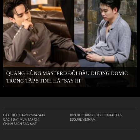
QUANG HÙNG MASTERD ĐỐI ĐẦU DƯƠNG DOMIC
TRONG TẬP 5 TINH HÀ “SAY HI”
GIỚI THIỆU HARPER’S BAZAAR
LIÊN HỆ CHÚNG TÔI / CONTACT US
CÁCH ĐẶT MUA TẠP CHÍ
ESQUIRE VIETNAM
CHÍNH SÁCH BẢO MẬT