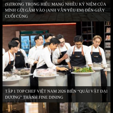
(S)TRONG TRỌNG HIẾU MANG NHIỀU KỶ NIỆM CỦA
MÌNH GỬI GẮM VÀO (ANH VẪN YÊU EM) ĐẾN GIÂY
CUỐI CÙNG
TẬP 1 TOP CHEF VIỆT NAM 2026 BIẾN “QUÁI VẬT ĐẠI
DƯƠNG” THÀNH FINE DINING