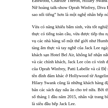
Eastwood, Charlize Theron, Hillary Swank 
Nữ hoàng talk-show Oprah Winfrey, Diva Ba
sao nổi tiếng” hơn là một nghệ nhân bếp n
Vừa có năng khiếu bẩm sinh, vừa tốt nghiệ
thực có tiếng toàn cầu, vừa được tiếp thu 
vụ các nhà hàng số một thế giới như Hum
tàng ẩm thực và tay nghề của Jack Lee ngày
khách sạn Hotel Bel Air, không kể nhận nấ
và các chính khách, Jack Lee còn có vinh d
của Oprah Winfrey, Patti Labelle và cả Đ
tên đình đám khác ở Hollywood từ Angelin
Hilary Swank cũng là những khách hàng đặt
bản các sách dạy nấu ăn cho trẻ nữa. Bởi t
số tháng 1 đầu năm 2015, nhân vật trang b
là siêu đầu bếp Jack Lee.