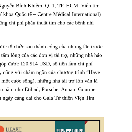
 Nguyễn Bỉnh Khiêm, Q. 1, TP. HCM, Viện tim
Facebook
 khoa Quốc tế – Centre Médical International)
hững chi phí phẫu thuật tim cho các bệnh nhi
ược tổ chức sau thành công của những lần trước
tấm lòng của các đơn vị tài trợ, những nhà hảo
góp được 120.914 USD, số tiền làm chi phí
y, cũng với châm ngôn của chương trình “Have
u một cuộc sống), những nhà tài trợ lớn vẫn là
iều năm như Etihad, Porsche, Annam Gourmet
ngày càng dài cho Gala Từ thiện Viện Tim