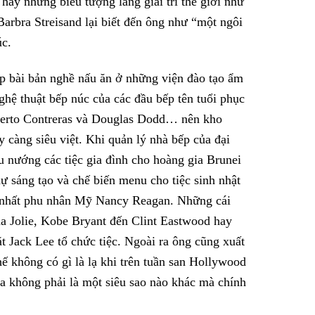
hay những biểu tượng làng giải trí thế giới như
rbra Streisand lại biết đến ông như “một ngôi
úc.
p bài bản nghề nấu ăn ở những viện đào tạo ẩm
nghệ thuật bếp núc của các đầu bếp tên tuổi phục
berto Contreras và Douglas Dodd… nên kho
 càng siêu việt. Khi quản lý nhà bếp của đại
u nướng các tiệc gia đình cho hoàng gia Brunei
ự sáng tạo và chế biến menu cho tiệc sinh nhật
ệ nhất phu nhân Mỹ Nancy Reagan. Những cái
a Jolie, Kobe Bryant đến Clint Eastwood hay
 Jack Lee tổ chức tiệc. Ngoài ra ông cũng xuất
hế không có gì là lạ khi trên tuần san Hollywood
ìa không phải là một siêu sao nào khác mà chính