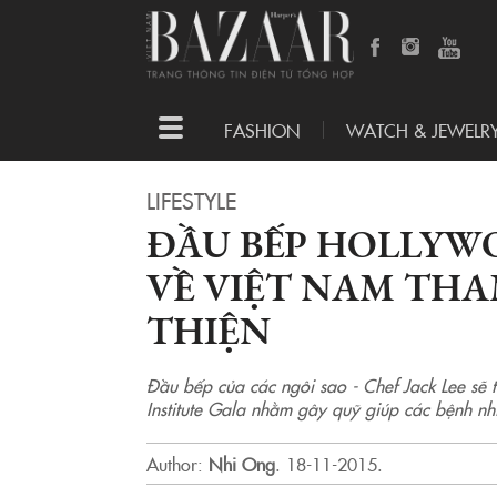
Toggle
FASHION
WATCH & JEWELR
navigation
LIFESTYLE
ĐẦU BẾP HOLLYWO
VỀ VIỆT NAM THA
THIỆN
Đầu bếp của các ngôi sao - Chef Jack Lee sẽ t
Institute Gala nhằm gây quỹ giúp các bệnh nh
Author:
Nhi Ong
.
18-11-2015.