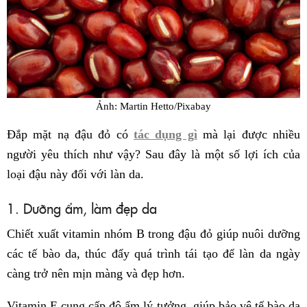
Ảnh: Martin Hetto/Pixabay
Đắp mặt nạ đậu đỏ có
tác dụng gì
mà lại được nhiều
người yêu thích như vậy? Sau đây là một số lợi ích của
loại đậu này đối với làn da.
1. Dưỡng ẩm, làm đẹp da
Chiết xuất vitamin nhóm B trong đậu đỏ giúp nuôi dưỡng
các tế bào da, thúc đẩy quá trình tái tạo để làn da ngày
càng trở nên mịn màng và đẹp hơn.
Vitamin E cung cấp độ ẩm lý tưởng, giúp bảo vệ tế bào da