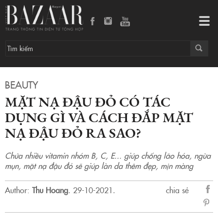
Mặt nạ đậu đỏ có tác dụng gì và cách đắp mặt nạ đậu đỏ ra sao?
Tog
navi
BEAUTY
MẶT NẠ ĐẬU ĐỎ CÓ TÁC
DỤNG GÌ VÀ CÁCH ĐẮP MẶT
NẠ ĐẬU ĐỎ RA SAO?
Chứa nhiều vitamin nhóm B, C, E... giúp chống lão hóa, ngừa
mụn, mặt nạ đậu đỏ sẽ giúp làn da thêm đẹp, mịn màng
Author:
Thu Hoang
.
29-10-2021.
chia sẻ
sẻ
Fac