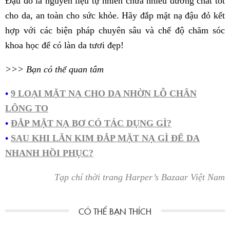
Đậu đỏ là nguyên liệu tự nhiên chứa nhiều dưỡng chất tốt
cho da, an toàn cho sức khỏe. Hãy đắp mặt nạ đậu đỏ kết
hợp với các biện pháp chuyên sâu và chế độ chăm sóc
khoa học để có làn da tươi đẹp!
>>> Bạn có thể quan tâm
•
9 LOẠI MẶT NẠ CHO DA NHỜN LỖ CHÂN
LÔNG TO
•
ĐẮP MẶT NẠ BƠ CÓ TÁC DỤNG GÌ?
•
SAU KHI LĂN KIM ĐẮP MẶT NẠ GÌ ĐỂ DA
NHANH HỒI PHỤC?
Tạp chí thời trang Harper’s Bazaar Việt Nam