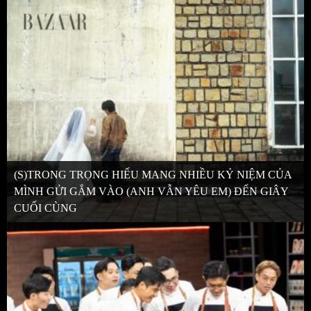
(S)TRONG TRỌNG HIẾU MANG NHIỀU KỶ NIỆM CỦA
MÌNH GỬI GẮM VÀO (ANH VẪN YÊU EM) ĐẾN GIÂY
CUỐI CÙNG