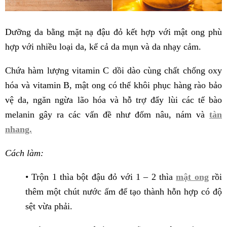
Dưỡng da bằng mặt nạ đậu đỏ kết hợp với mật ong phù
hợp với nhiều loại da, kể cả da mụn và da nhạy cảm.
Chứa hàm lượng vitamin C dồi dào cùng chất chống oxy
hóa và vitamin B, mật ong có thể khôi phục hàng rào bảo
vệ da, ngăn ngừa lão hóa và hỗ trợ đẩy lùi các tế bào
melanin gây ra các vấn đề như đốm nâu, nám và
tàn
nhang.
Cách làm:
• Trộn 1 thìa bột đậu đỏ với 1 – 2 thìa
mật ong
rồi
thêm một chút nước ấm để tạo thành hỗn hợp có độ
sệt vừa phải.