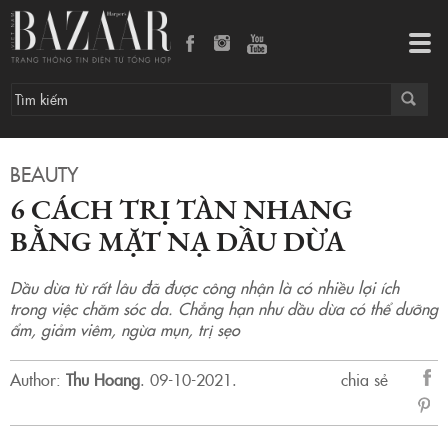
6 cách trị tàn nhang bằng mặt nạ dầu dừa
Tog
navi
BEAUTY
6 CÁCH TRỊ TÀN NHANG
BẰNG MẶT NẠ DẦU DỪA
Dầu dừa từ rất lâu đã được công nhận là có nhiều lợi ích
trong việc chăm sóc da. Chẳng hạn như dầu dừa có thể dưỡng
ẩm, giảm viêm, ngừa mụn, trị sẹo
Author:
Thu Hoang
.
09-10-2021.
chia sẻ
sẻ
Fac