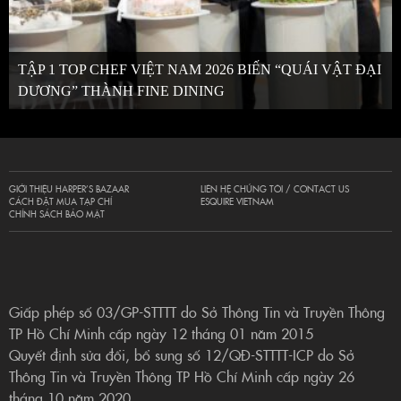
TẬP 1 TOP CHEF VIỆT NAM 2026 BIẾN “QUÁI VẬT ĐẠI
DƯƠNG” THÀNH FINE DINING
GIỚI THIỆU HARPER’S BAZAAR
LIÊN HỆ CHÚNG TÔI / CONTACT US
CÁCH ĐẶT MUA TẠP CHÍ
ESQUIRE VIETNAM
CHÍNH SÁCH BẢO MẬT
Giấp phép số 03/GP-STTTT do Sở Thông Tin và Truyền Thông
TP Hồ Chí Minh cấp ngày 12 tháng 01 năm 2015
Quyết định sửa đổi, bổ sung số 12/QĐ-STTTT-ICP do Sở
Thông Tin và Truyền Thông TP Hồ Chí Minh cấp ngày 26
tháng 10 năm 2020