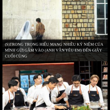
(S)TRONG TRỌNG HIẾU MANG NHIỀU KỶ NIỆM CỦA
MÌNH GỬI GẮM VÀO (ANH VẪN YÊU EM) ĐẾN GIÂY
CUỐI CÙNG