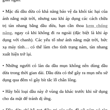
• Mặc dù dầu dừa có khả năng bảo vệ da khỏi tác hại của
ánh nắng mặt trời, nhưng sau khi áp dụng các cách chữa
trị tàn nhang bằng dầu dừa, bạn cần thoa
kem chống
nắng,
ngay cả khi không đi ra ngoài (đặc biệt là khi áp
dụng với chanh). Các yếu tố như ánh nắng mặt trời, bức
xạ máy tính… có thể làm cho tình trạng nám, tàn nhang
xuất hiện trở lại.
• Những người có làn da dầu mụn không nên dùng dầu
dừa trong thời gian dài. Dầu dừa có thể gây ra mụn nếu sử
dụng qua đêm vì gây bít tắc lỗ chân lông.
• Hãy bôi loại dầu này ở vùng da khác trước khi sử dụng
cho da mặt để tránh dị ứng.
• Dầu dừa chỉ hỗ trợ điều trị các vấn đề về nám và tàn