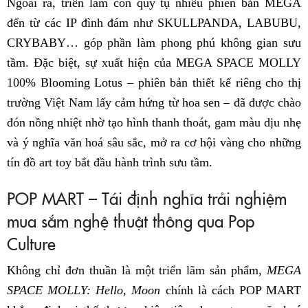
Ngoài ra, triển lãm còn quy tụ nhiều phiên bản MEGA
đến từ các IP đình đám như SKULLPANDA, LABUBU,
CRYBABY… góp phần làm phong phú không gian sưu
tầm. Đặc biệt, sự xuất hiện của MEGA SPACE MOLLY
100% Blooming Lotus – phiên bản thiết kế riêng cho thị
trường Việt Nam lấy cảm hứng từ hoa sen – đã được chào
đón nồng nhiệt nhờ tạo hình thanh thoát, gam màu dịu nhẹ
và ý nghĩa văn hoá sâu sắc, mở ra cơ hội vàng cho những
tín đồ art toy bắt đầu hành trình sưu tầm.
POP MART – Tái định nghĩa trải nghiệm
mua sắm nghệ thuật thông qua Pop
Culture
Không chỉ đơn thuần là một triển lãm sản phẩm,
MEGA
SPACE MOLLY: Hello, Moon
chính là cách POP MART