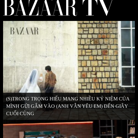
(S)TRONG TRỌNG HIẾU MANG NHIỀU KỶ NIỆM CỦA
MÌNH GỬI GẮM VÀO (ANH VẪN YÊU EM) ĐẾN GIÂY
CUỐI CÙNG