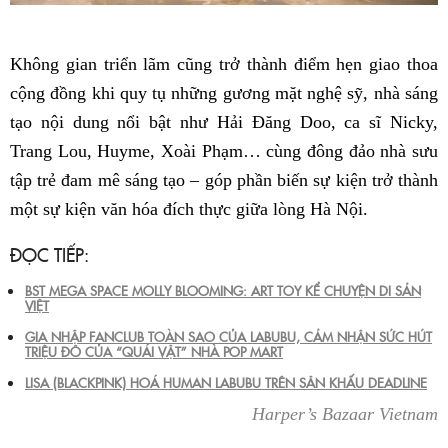
Không gian triển lãm cũng trở thành điểm hẹn giao thoa
cộng đồng khi quy tụ những gương mặt nghệ sỹ, nhà sáng
tạo nội dung nổi bật như Hải Đăng Doo, ca sĩ Nicky,
Trang Lou, Huyme, Xoài Phạm… cùng đông đảo nhà sưu
tập trẻ đam mê sáng tạo – góp phần biến sự kiện trở thành
một sự kiện văn hóa đích thực giữa lòng Hà Nội.
ĐỌC TIẾP:
BST MEGA SPACE MOLLY BLOOMING: ART TOY KỂ CHUYỆN DI SẢN
VIỆT
GIA NHẬP FANCLUB TOÀN SAO CỦA LABUBU, CẢM NHẬN SỨC HÚT
TRIỆU ĐÔ CỦA “QUÁI VẬT” NHÀ POP MART
LISA (BLACKPINK) HOÁ HUMAN LABUBU TRÊN SÂN KHẤU DEADLINE
Harper’s Bazaar Vietnam