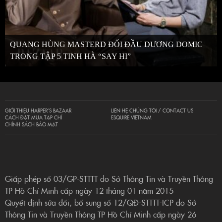
QUANG HÙNG MASTERD ĐỐI ĐẦU DƯƠNG DOMIC
TRONG TẬP 5 TINH HÀ “SAY HI”
GIỚI THIỆU HARPER’S BAZAAR
LIÊN HỆ CHÚNG TÔI / CONTACT US
CÁCH ĐẶT MUA TẠP CHÍ
ESQUIRE VIETNAM
CHÍNH SÁCH BẢO MẬT
Giấp phép số 03/GP-STTTT do Sở Thông Tin và Truyền Thông
TP Hồ Chí Minh cấp ngày 12 tháng 01 năm 2015
Quyết định sửa đổi, bổ sung số 12/QĐ-STTTT-ICP do Sở
Thông Tin và Truyền Thông TP Hồ Chí Minh cấp ngày 26