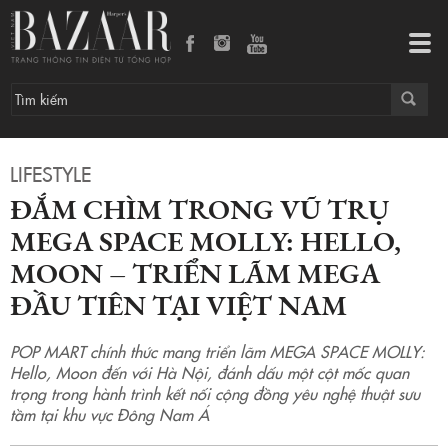
Đắm chìm trong vũ trụ MEGA SPACE MOLLY: Hello, Moon – triển lãm MEGA đầu tiên tại Việt Nam
Tog
navi
LIFESTYLE
ĐẮM CHÌM TRONG VŨ TRỤ
MEGA SPACE MOLLY: HELLO,
MOON – TRIỂN LÃM MEGA
ĐẦU TIÊN TẠI VIỆT NAM
POP MART chính thức mang triển lãm MEGA SPACE MOLLY:
Hello, Moon đến với Hà Nội, đánh dấu một cột mốc quan
trọng trong hành trình kết nối cộng đồng yêu nghệ thuật sưu
tầm tại khu vực Đông Nam Á