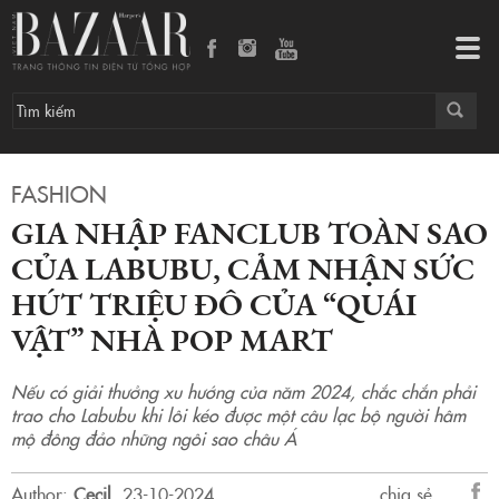
Gia nhập fanclub toàn sao của Labubu, cảm nhận sức hút triệu đô của “quái vật” nhà Pop Mart
Tog
navi
FASHION
GIA NHẬP FANCLUB TOÀN SAO
CỦA LABUBU, CẢM NHẬN SỨC
HÚT TRIỆU ĐÔ CỦA “QUÁI
VẬT” NHÀ POP MART
Nếu có giải thưởng xu hướng của năm 2024, chắc chắn phải
trao cho Labubu khi lôi kéo được một câu lạc bộ người hâm
mộ đông đảo những ngôi sao châu Á
Author:
Cecil
.
23-10-2024.
chia sẻ