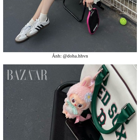
Ảnh: @doha.hhvn