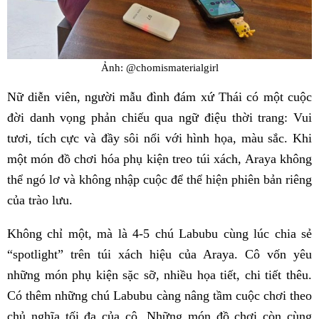
Ảnh: @chomismaterialgirl
Nữ diễn viên, người mẫu đình đám xứ Thái có một cuộc
đời danh vọng phản chiếu qua ngữ điệu thời trang: Vui
tươi, tích cực và đầy sôi nổi với hình họa, màu sắc. Khi
một món đồ chơi hóa phụ kiện treo túi xách, Araya không
thể ngó lơ và không nhập cuộc để thể hiện phiên bản riêng
của trào lưu.
Không chỉ một, mà là 4-5 chú Labubu cùng lúc chia sẻ
“spotlight” trên túi xách hiệu của Araya. Cô vốn yêu
những món phụ kiện sặc sỡ, nhiều họa tiết, chi tiết thêu.
Có thêm những chú Labubu càng nâng tầm cuộc chơi theo
chủ nghĩa tối đa của cô. Những món đồ chơi còn cùng