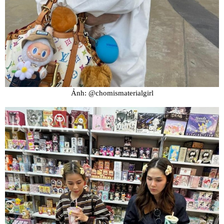
Ảnh: @chomismaterialgirl