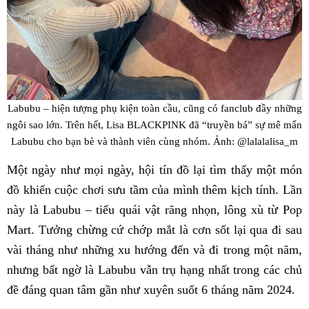
Labubu – hiện tượng phụ kiện toàn cầu, cũng có fanclub đầy những
ngôi sao lớn. Trên hết, Lisa BLACKPINK đã “truyền bá” sự mê mẩn
Labubu cho bạn bè và thành viên cùng nhóm. Ảnh: @lalalalisa_m
Một ngày như mọi ngày, hội tín đồ lại tìm thấy một món
đồ khiến cuộc chơi sưu tầm của mình thêm kịch tính. Lần
này là Labubu – tiểu quái vật răng nhọn, lông xù từ Pop
Mart. Tưởng chừng cứ chớp mắt là cơn sốt lại qua đi sau
vài tháng như những xu hướng đến và đi trong một năm,
nhưng bất ngờ là Labubu vẫn trụ hạng nhất trong các chủ
đề đáng quan tâm gần như xuyên suốt 6 tháng năm 2024.