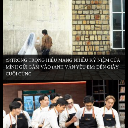
(S)TRONG TRỌNG HIẾU MANG NHIỀU KỶ NIỆM CỦA
MÌNH GỬI GẮM VÀO (ANH VẪN YÊU EM) ĐẾN GIÂY
CUỐI CÙNG