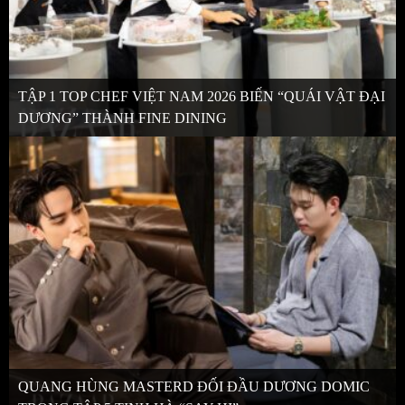
TẬP 1 TOP CHEF VIỆT NAM 2026 BIẾN “QUÁI VẬT ĐẠI
DƯƠNG” THÀNH FINE DINING
QUANG HÙNG MASTERD ĐỐI ĐẦU DƯƠNG DOMIC