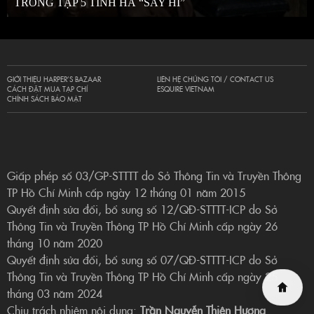
TRONG TẬP 5 TINH HÀ “SAY HI”
GIỚI THIỆU HARPER’S BAZAAR
LIÊN HỆ CHÚNG TÔI / CONTACT US
CÁCH ĐẶT MUA TẠP CHÍ
ESQUIRE VIETNAM
CHÍNH SÁCH BẢO MẬT
Giấp phép số 03/GP-STTTT do Sở Thông Tin và Truyền Thông
TP Hồ Chí Minh cấp ngày 12 tháng 01 năm 2015
Quyết định sửa đổi, bổ sung số 12/QĐ-STTTT-ICP do Sở
Thông Tin và Truyền Thông TP Hồ Chí Minh cấp ngày 26
tháng 10 năm 2020
Quyết định sửa đổi, bổ sung số 07/QĐ-STTTT-ICP do Sở
Thông Tin và Truyền Thông TP Hồ Chí Minh cấp ngày 25
tháng 03 năm 2024
Chịu trách nhiệm nội dung:
Trần Nguyễn Thiên Hương