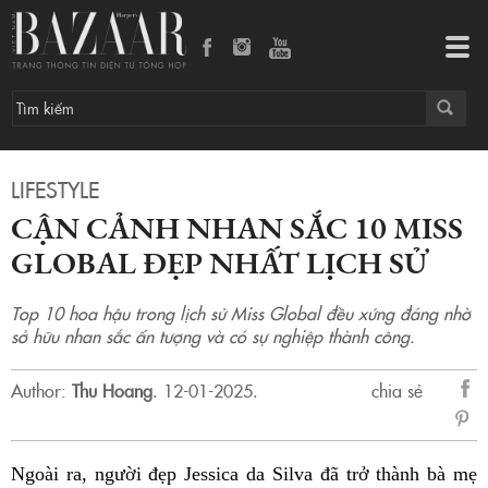
Cận cảnh nhan sắc 10 Miss Global đẹp nhất lịch sử
Tog
navi
LIFESTYLE
CẬN CẢNH NHAN SẮC 10 MISS
GLOBAL ĐẸP NHẤT LỊCH SỬ
Top 10 hoa hậu trong lịch sử Miss Global đều xứng đáng nhờ
sở hữu nhan sắc ấn tượng và có sự nghiệp thành công.
Author:
Thu Hoang
.
12-01-2025.
chia sẻ
sẻ
Fac
Ngoài ra, người đẹp Jessica da Silva đã trở thành bà mẹ