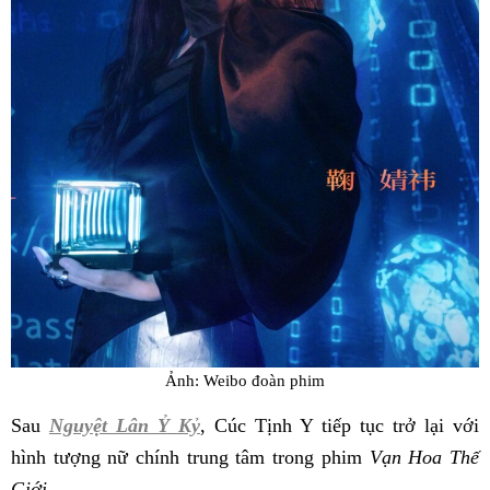
Ảnh: Weibo đoàn phim
Sau
Nguyệt Lân Ỷ Kỷ
, Cúc Tịnh Y tiếp tục trở lại với
hình tượng nữ chính trung tâm trong phim
Vạn Hoa Thế
Giới
.