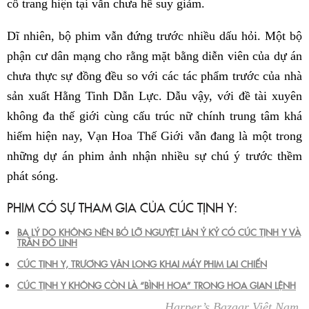
cổ trang hiện tại vẫn chưa hề suy giảm.
Dĩ nhiên, bộ phim vẫn đứng trước nhiều dấu hỏi. Một bộ
phận cư dân mạng cho rằng mặt bằng diễn viên của dự án
chưa thực sự đồng đều so với các tác phẩm trước của nhà
sản xuất Hằng Tinh Dẫn Lực. Dẫu vậy, với đề tài xuyên
không đa thế giới cùng cấu trúc nữ chính trung tâm khá
hiếm hiện nay, Vạn Hoa Thế Giới vẫn đang là một trong
những dự án phim ảnh nhận nhiều sự chú ý trước thềm
phát sóng.
PHIM CÓ SỰ THAM GIA CỦA CÚC TỊNH Y:
BA LÝ DO KHÔNG NÊN BỎ LỠ NGUYỆT LÂN Ỷ KỶ CÓ CÚC TỊNH Y VÀ
TRẦN ĐÔ LINH
CÚC TỊNH Y, TRƯƠNG VÂN LONG KHAI MÁY PHIM LAI CHIẾN
CÚC TỊNH Y KHÔNG CÒN LÀ “BÌNH HOA” TRONG HOA GIAN LỆNH
Harper’s Bazaar Việt Nam