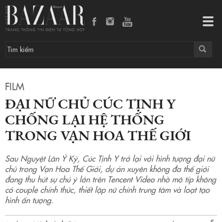
Đại nữ chủ Cúc Tịnh Y chống lại hệ thống trong Vạn Hoa Thế Giới
Tog
navi
FILM
ĐẠI NỮ CHỦ CÚC TỊNH Y
CHỐNG LẠI HỆ THỐNG
TRONG VẠN HOA THẾ GIỚI
Sau Nguyệt Lân Ỷ Kỷ, Cúc Tịnh Y trở lại với hình tượng đại nữ
chủ trong Vạn Hoa Thế Giới, dự án xuyên không đa thế giới
đang thu hút sự chú ý lớn trên Tencent Video nhờ mô típ không
có couple chính thức, thiết lập nữ chính trung tâm và loạt tạo
hình ấn tượng.