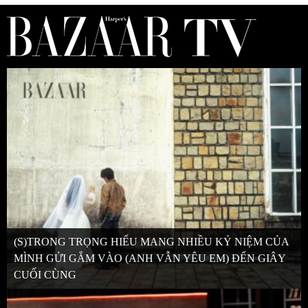
(S)TRONG TRỌNG HIẾU MANG NHIỀU KỶ NIỆM CỦA
MÌNH GỬI GẮM VÀO (ANH VẪN YÊU EM) ĐẾN GIÂY
CUỐI CÙNG