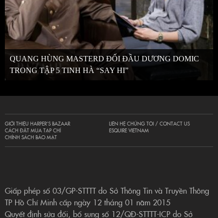
QUANG HÙNG MASTERD ĐỐI ĐẦU DƯƠNG DOMIC
TRONG TẬP 5 TINH HÀ “SAY HI”
GIỚI THIỆU HARPER’S BAZAAR
LIÊN HỆ CHÚNG TÔI / CONTACT US
CÁCH ĐẶT MUA TẠP CHÍ
ESQUIRE VIETNAM
CHÍNH SÁCH BẢO MẬT
Giấp phép số 03/GP-STTTT do Sở Thông Tin và Truyền Thông
TP Hồ Chí Minh cấp ngày 12 tháng 01 năm 2015
Quyết định sửa đổi, bổ sung số 12/QĐ-STTTT-ICP do Sở