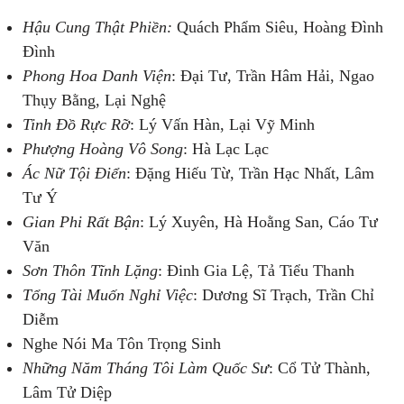
Hậu Cung Thật Phiền:
Quách Phẩm Siêu, Hoàng Đình
Đình
Phong Hoa Danh Viện
: Đại Tư, Trần Hâm Hải, Ngao
Thụy Bằng, Lại Nghệ
Tinh Đồ Rực Rỡ
: Lý Vấn Hàn, Lại Vỹ Minh
Phượng Hoàng Vô Song
: Hà Lạc Lạc
Ác Nữ Tội Điển
: Đặng Hiếu Từ, Trần Hạc Nhất, Lâm
Tư Ý
Gian Phi Rất Bận
: Lý Xuyên, Hà Hoằng San, Cáo Tư
Văn
Sơn Thôn Tĩnh Lặng
: Đinh Gia Lệ, Tả Tiểu Thanh
Tổng Tài Muốn Nghỉ Việc
: Dương Sĩ Trạch, Trần Chỉ
Diễm
Nghe Nói Ma Tôn Trọng Sinh
Những Năm Tháng Tôi Làm Quốc Sư
: Cổ Tử Thành,
Lâm Tử Diệp