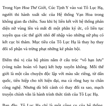
Trong
Vạn Hoa Thế Giới
, Cúc Tịnh Y vào vai Tô Lục Hạ,
người thi hành xuất sắc của Hệ thống Vạn Hoa trong
không gian đa chiều. Sau khi bị liên kết với hệ thống phản
diện nữ vùng lên và mất đi một phần ký ức, cô liên tục
xuyên qua các thế giới nhỏ để nhập vào những nữ phụ có
kết cục bi thảm. Mục tiêu của Tô Lục Hạ là thay họ thay
đổi số phận và trừng phạt những kẻ phản bội.
Điểm thú vị của bộ phim nằm ở cấu trúc “vô hạn lưu”
(vòng tuần hoàn vô hạn) kết hợp xuyên không. Mỗi thế
giới là một câu chuyện độc lập với màu sắc riêng, từ dân
quốc, tiên hiệp cho tới hiện đại, ma cà rồng hay tu chân
công nghệ. Nhưng dù bối cảnh có thay đổi ra sao, mạch
truyện chính vẫn là hành trình thức tỉnh của Tô Lục Hạ.
Ban đầu, Tô Lục Hạ chỉ là một công cụ của hệ thống,