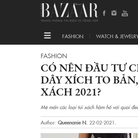
Toggle
FASHION
WATCH & JEWELR
navigation
FASHION
CÓ NÊN ĐẦU TƯ C
DÂY XÍCH TO BẢN
XÁCH 2021?
Mê mẩn các loại túi xách hầm hố với quai đeo
Author:
Queenanie N
.
22-02-2021.