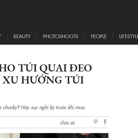
Y
BEAUTY
PHOTOSHOOTS
PEOPLE
LIFESTYL
HO TÚI QUAI ĐEO
, XU HƯỚNG TÚI
 chunky? Hãy suy nghĩ kỹ trước khi mua.
chia sẻ
sẻ