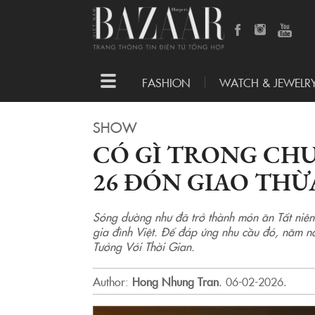
Toggle
FASHION
WATCH & JEWELR
navigation
SHOW
CÓ GÌ TRONG CH
26 ĐÓN GIAO THỪ
Sóng dường như đã trở thành món ăn Tất niên
gia đình Việt. Để đáp ứng nhu cầu đó, năm na
Tưởng Với Thời Gian.
Author:
Hong Nhung Tran
.
06-02-2026.