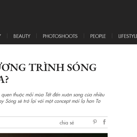
Y
BEAUTY
PHOTOSHOOTS
PEOPLE
LIFESTYL
ƯƠNG TRÌNH SÓNG
A?
 quen thuộc mỗi mùa Tết đến xuân sang của nhiều
y Sóng sẽ trở lại với một concept mới lạ hơn Tơ
chia sẻ
sẻ